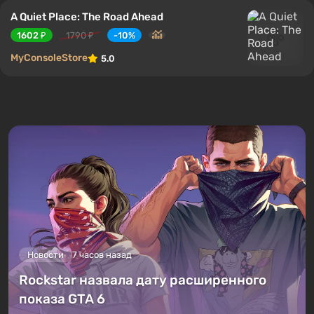
A Quiet Place: The Road Ahead
1602 ₽
1790 ₽
-10%
MyConsoleStore
5.0
Новости
7 часов назад
Rockstar назвала дату расширенного
показа GTA 6