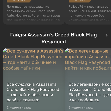
Легендарное продолжение
Fallout 76 — новая игра во
популярной серии Grand Theft
вселенной Fallout, являетс
Auto. Местом действия стал город
приквелом ко всем без
Лос-Сантос, полюбившийся ещё в
исключения частям серии.
Grand Theft Auto: San Andreas .
События начинаются с Уб
Впервые игра расскажет историю
76, первого среди построе
сразу трех персонажей: Майкла,
Гайды Assassin's Creed Black Flag
Оно же, по задумке специа
Тревора и Франклина, между
Vault-Tec, должно открыть
Resynced
которыми вы сможете
первым после того, как на
переключаться в любое время.
Америку упадут ядерные б
Жанр и...
Место действия Fallout...
Все сундуки в Assassin's
Все легендарные ко
Creed Black Flag Resynced
в Assassin's Creed Bl
— где найти обычные и
Flag Resynced — где
особые тайники
и как победить
2 недели назад
2 недели назад