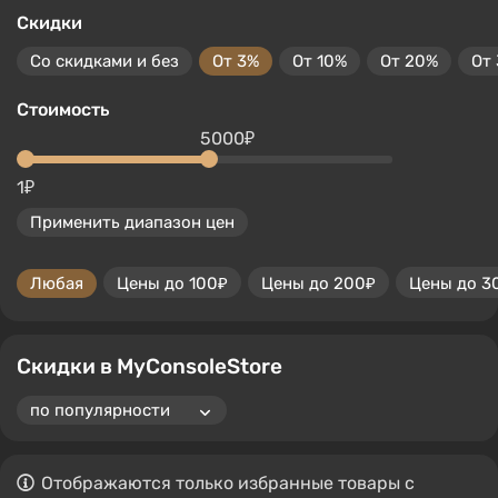
Скидки
Со скидками и без
От 3%
От 10%
От 20%
От
Стоимость
5000₽
1₽
Применить диапазон цен
Любая
Цены до 100₽
Цены до 200₽
Цены до 3
Скидки в MyConsoleStore
Отображаются только избранные товары с