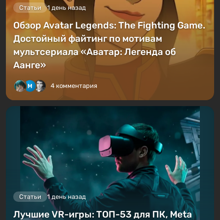
Статьи
1 день назад
Обзор Avatar Legends: The Fighting Game.
Достойный файтинг по мотивам
мультсериала «Аватар: Легенда об
Аанге»
4 комментария
Статьи
1 день назад
Лучшие VR-игры: ТОП-53 для ПК, Meta