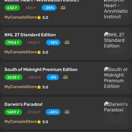
632 ₽
888 ₽
-28%
MyConsoleStore
5.0
NHL 27 Standard Edition
7954 ₽
9802 ₽
-18%
MyConsoleStore
5.0
South of Midnight Premium Edition
3638 ₽
3804 ₽
-4%
MyConsoleStore
5.0
Darwin's Paradox!
1489 ₽
2736 ₽
-45%
MyConsoleStore
5.0