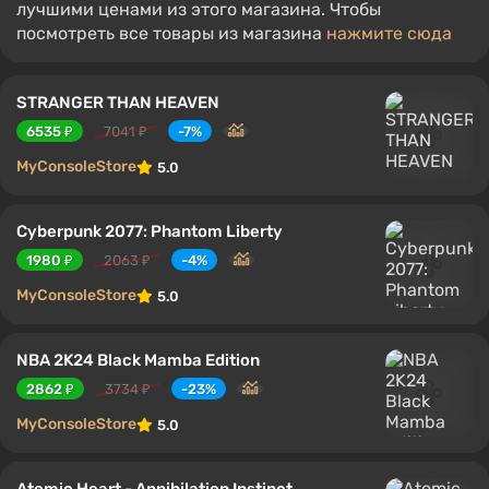
лучшими ценами из этого магазина. Чтобы
посмотреть все товары из магазина
нажмите сюда
STRANGER THAN HEAVEN
6535 ₽
7041 ₽
-7%
MyConsoleStore
5.0
Cyberpunk 2077: Phantom Liberty
1980 ₽
2063 ₽
-4%
MyConsoleStore
5.0
NBA 2K24 Black Mamba Edition
2862 ₽
3734 ₽
-23%
MyConsoleStore
5.0
Atomic Heart - Annihilation Instinct