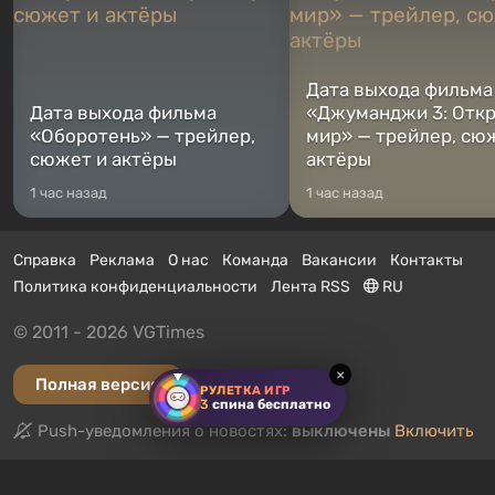
Дата выхода фильма
Дата выхода фильма
«Джуманджи 3: Отк
«Оборотень» — трейлер,
мир» — трейлер, сю
сюжет и актёры
актёры
1 час назад
1 час назад
Справка
Реклама
О нас
Команда
Вакансии
Контакты
Политика конфиденциальности
Лента RSS
RU
© 2011 - 2026 VGTimes
×
Полная версия
РУЛЕТКА ИГР
3
спина бесплатно
Push-уведомления о новостях:
выключены
Включить