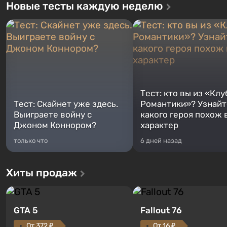
Новые тесты каждую неделю
Тест: кто вы из «Клу
Тест: Скайнет уже здесь.
Романтики»? Узнайте
Выиграете войну с
какого героя похож 
Джоном Коннором?
характер
только что
6 дней назад
Хиты продаж
GTA 5
Fallout 76
От 372 ₽
От 16 ₽