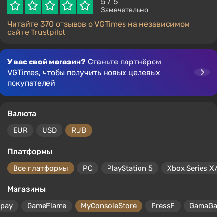
5
/ 5
Замечательно
Читайте 370 отзывов о VGTimes на независимом
сайте Trustpilot
У вас свой магазин?
Станьте партнёром
VGTimes, чтобы получить новых целевых
покупателей
Валюта
EUR
USD
RUB
Платформы
Все платформы
PC
PlayStation 5
Xbox Series X
Магазины
mpay
GameFlame
MyConsoleStore
PressF
GamaG