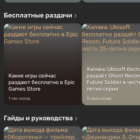
Бесплатные раздачи
Халява: Ubisoft бес
Какие игры сейчас
раздаёт Ghost Recon
раздают бесплатно в Epic
Future Soldier в чест
Games Store
летия серии
1 час назад
3 часа назад
Гайды и руководства