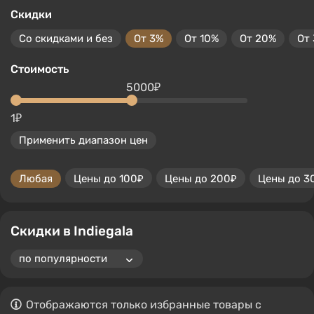
Скидки
Со скидками и без
От 3%
От 10%
От 20%
От
Стоимость
5000₽
1₽
Применить диапазон цен
Любая
Цены до 100₽
Цены до 200₽
Цены до 3
Скидки в Indiegala
Отображаются только избранные товары с