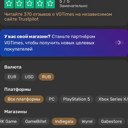
5
/ 5
Замечательно
Читайте 370 отзывов о VGTimes на независимом
сайте Trustpilot
У вас свой магазин?
Станьте партнёром
VGTimes, чтобы получить новых целевых
покупателей
Валюта
EUR
USD
RUB
Платформы
Все платформы
PC
PlayStation 5
Xbox Series X
Магазины
RK Game
GameBillet
Indiegala
Wyrel
Gabestore