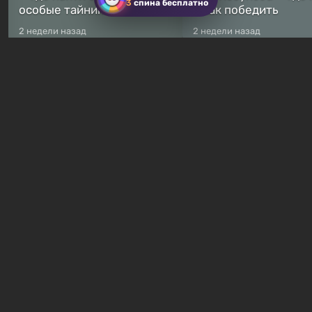
3
спина бесплатно
особые тайники
и как победить
2 недели назад
2 недели назад
Бесплатные раздачи
Халява: в Steam началась
В Steam навсегда
бесплатная раздача
бесплатными стали 
симулятора выживания
8 игр — среди них ес
Breathedge
хоррор с рейтингом
15 часов назад
19 часов назад
Гайды и руководства