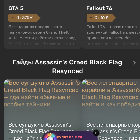
GTA 5
Fallout 76
От 375 ₽
От 16 ₽
Легендарное продолжение
Fallout 76 — новая игра во
популярной серии Grand Theft
вселенной Fallout, являетс
Auto. Местом действия стал город
приквелом ко всем без
Лос-Сантос, полюбившийся ещё в
исключения частям серии.
Grand Theft Auto: San Andreas .
События начинаются с Уб
Впервые игра расскажет историю
76, первого среди построе
сразу трех персонажей: Майкла,
Гайды Assassin's Creed Black Flag
Оно же, по задумке специа
Тревора и Франклина, между
Vault-Tec, должно открыть
Resynced
которыми вы сможете
первым после того, как на
переключаться в любое время.
Америку упадут ядерные б
Жанр и...
Место действия Fallout...
Все сундуки в Assassin's
Все легендарные ко
Creed Black Flag Resynced
в Assassin's Creed Bl
×
— где найти обычные и
Flag Resynced — где
РУЛЕТКА ИГР