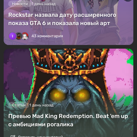
Новости
1 день назад
Rockstar назвала дату расширенного
показа GTA 6 и показала новый арт
43 комментария
Статьи
1 день назад
Превью Mad King Redemption. Beat 'em up
с амбициями рогалика