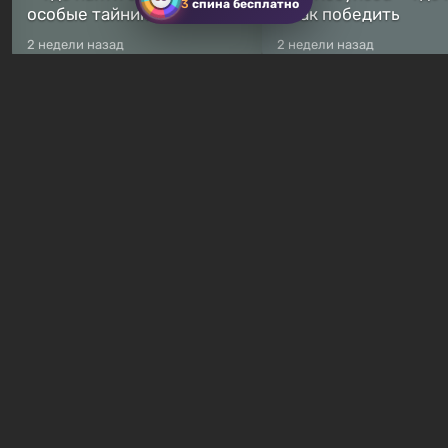
3
спина бесплатно
особые тайники
и как победить
2 недели назад
2 недели назад
Бесплатные раздачи
Халява: в Steam началась
В Steam навсегда
бесплатная раздача
бесплатными стали 
симулятора выживания
8 игр — среди них ес
Breathedge
хоррор с рейтингом
3 часа назад
7 часов назад
Гайды и руководства