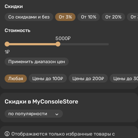
Скидки
Со скидками и без
От 3%
От 10%
От 20%
От
Стоимость
5000₽
1₽
Применить диапазон цен
Любая
Цены до 100₽
Цены до 200₽
Цены до 3
Скидки в MyConsoleStore
Отображаются только избранные товары с