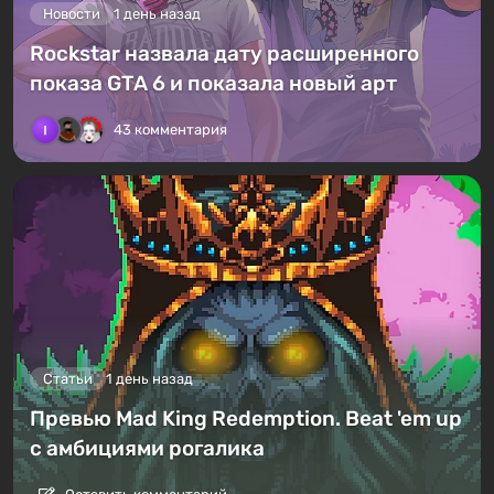
Новости
1 день назад
Rockstar назвала дату расширенного
показа GTA 6 и показала новый арт
43 комментария
Статьи
1 день назад
Превью Mad King Redemption. Beat 'em up
с амбициями рогалика