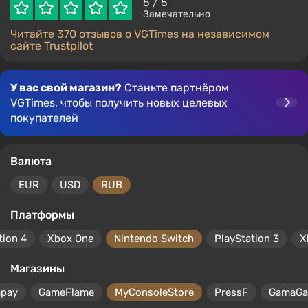
5
/ 5
Замечательно
Читайте 370 отзывов о VGTimes на независимом
сайте Trustpilot
У вас свой магазин?
Станьте партнёром
VGTimes, чтобы получить новых целевых
покупателей
Валюта
EUR
USD
RUB
Платформы
tion 4
Xbox One
Nintendo Switch
PlayStation 3
X
Магазины
mpay
GameFlame
MyConsoleStore
PressF
GamaG