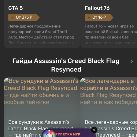
GTA 5
Fallout 76
От 375 ₽
От 16 ₽
Легендарное продолжение
Fallout 76 — новая игра во
популярной серии Grand Theft
вселенной Fallout, являетс
Auto. Местом действия стал город
приквелом ко всем без
Лос-Сантос, полюбившийся ещё в
исключения частям серии.
Grand Theft Auto: San Andreas .
События начинаются с Уб
Впервые игра расскажет историю
76, первого среди построе
сразу трех персонажей: Майкла,
Гайды Assassin's Creed Black Flag
Оно же, по задумке специа
Тревора и Франклина, между
Vault-Tec, должно открыть
Resynced
которыми вы сможете
первым после того, как на
переключаться в любое время.
Америку упадут ядерные б
Жанр и...
Место действия Fallout...
Все сундуки в Assassin's
Все легендарные ко
Creed Black Flag Resynced
в Assassin's Creed Bl
×
— где найти обычные и
Flag Resynced — где
РУЛЕТКА ИГР