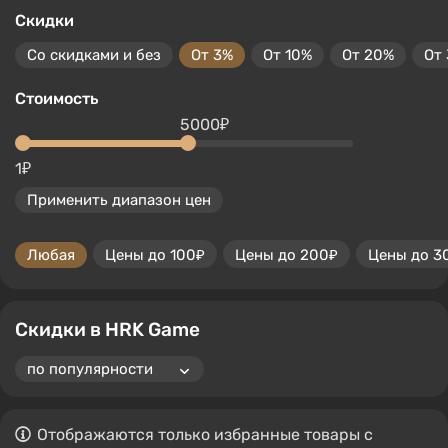
Скидки
Со скидками и без
От 3%
От 10%
От 20%
От
Стоимость
5000₽
1₽
Применить диапазон цен
Любая
Цены до 100₽
Цены до 200₽
Цены до 3
Скидки в HRK Game
Отображаются только избранные товары с