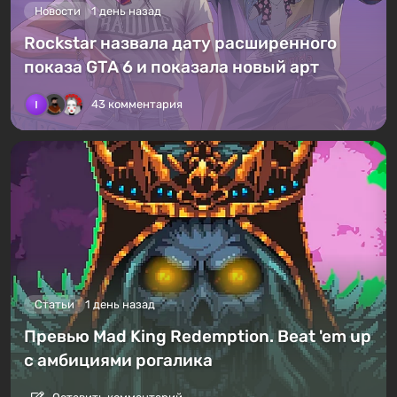
Новости
1 день назад
Rockstar назвала дату расширенного
показа GTA 6 и показала новый арт
43 комментария
Статьи
1 день назад
Превью Mad King Redemption. Beat 'em up
с амбициями рогалика