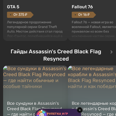
GTA 5
Fallout 76
От 375 ₽
От 16 ₽
Легендарное продолжение
Fallout 76 — новая игра во
популярной серии Grand Theft
вселенной Fallout, являетс
Auto. Местом действия стал город
приквелом ко всем без
Лос-Сантос, полюбившийся ещё в
исключения частям серии.
Grand Theft Auto: San Andreas .
События начинаются с Уб
Впервые игра расскажет историю
76, первого среди построе
сразу трех персонажей: Майкла,
Гайды Assassin's Creed Black Flag
Оно же, по задумке специа
Тревора и Франклина, между
Vault-Tec, должно открыть
Resynced
которыми вы сможете
первым после того, как на
переключаться в любое время.
Америку упадут ядерные б
Жанр и...
Место действия Fallout...
Все сундуки в Assassin's
Все легендарные ко
Creed Black Flag Resynced
в Assassin's Creed Bl
×
— где найти обычные и
Flag Resynced — где
РУЛЕТКА ИГР