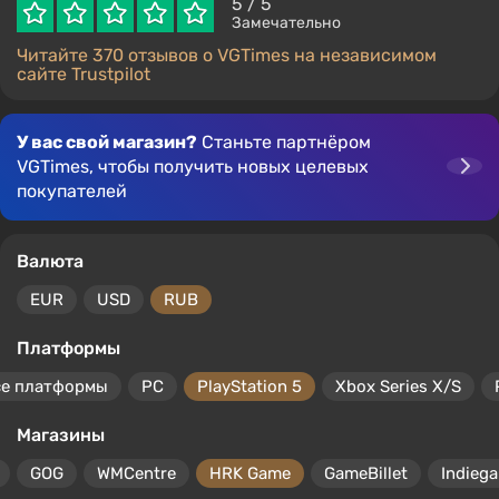
5
/ 5
Замечательно
Читайте 370 отзывов о VGTimes на независимом
сайте Trustpilot
У вас свой магазин?
Станьте партнёром
VGTimes, чтобы получить новых целевых
покупателей
Валюта
EUR
USD
RUB
Платформы
се платформы
PC
PlayStation 5
Xbox Series X/S
Магазины
GOG
WMCentre
HRK Game
GameBillet
Indiega