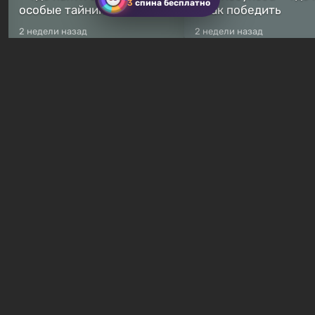
3
спина бесплатно
особые тайники
и как победить
2 недели назад
2 недели назад
Бесплатные раздачи
Халява: в Steam началась
В Steam навсегда
бесплатная раздача
бесплатными стали 
симулятора выживания
8 игр — среди них ес
Breathedge
хоррор с рейтингом
10 часов назад
15 часов назад
Гайды и руководства