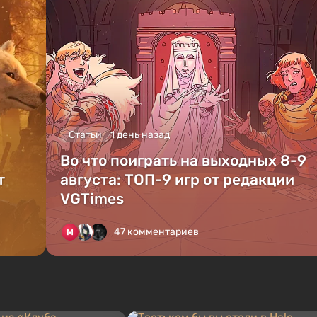
Статьи
1 день назад
Во что поиграть на выходных 8-9
т
августа: ТОП-9 игр от редакции
VGTimes
47 комментариев