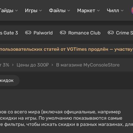
Гайды
Игры
Файлы
Маркет
Чилл
's Gate 3
Palworld
Romance Club
Crime 
 пользовательских статей от VGTimes продлён — участвуй
т 3%
Цены до 300₽
В магазине MyConsoleStore
скидок
нов со всего мира (включая официальные, например
е скидки на игры. По умолчанию показываются самые
е фильтры, чтобы искать скидки в разных магазинах, дл