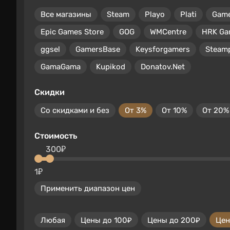
Все магазины
Steam
Playo
Plati
Gam
Epic Games Store
GOG
WMCentre
HRK Ga
ggsel
GamersBase
Keysforgamers
Steam
GamaGama
Kupikod
Donatov.Net
Скидки
Со скидками и без
От 3%
От 10%
От 20%
Стоимость
300₽
1₽
Применить диапазон цен
Любая
Цены до 100₽
Цены до 200₽
Цен