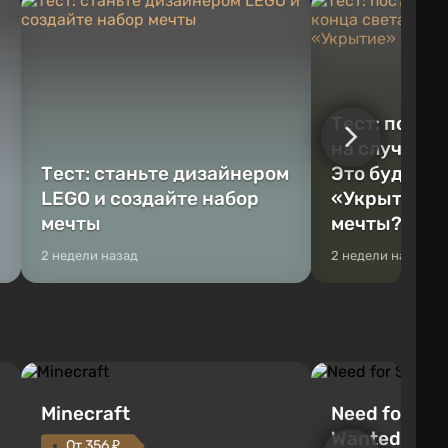
Тест: постр
на случай к
Тест: станьте дизайнером
Это будет Va
LEGO и создайте набор
«Укрытие» 
мечты
мечты?
2 недели назад
2 недели назад
Minecraft
Need for Spe
Wanted (201
От 356 ₽