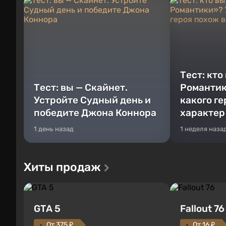
Тест: кто
Тест: вы — Скайнет.
Романтик
Устройте Судный день и
какого г
победите Джона Коннора
характер
1 день назад
1 неделя наза
Хиты продаж
GTA 5
Fallout 76
От 375 ₽
От 16 ₽