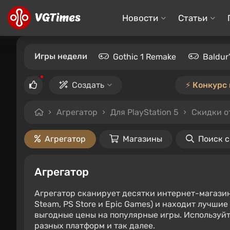
Новости
Статьи
Игры недели
Gothic 1 Remake
Baldur
Создать
⚡️ Конкурс
Агрегатор
Для PlayStation 5
Скидки о
Агрегатор
Магазины
Поиск 
Агрегатор
Агрегатор сканирует десятки интернет-магази
Steam, PS Store и Epic Games) и находит лучши
выгодные цены на популярные игры. Используйт
разных платформ и так далее.