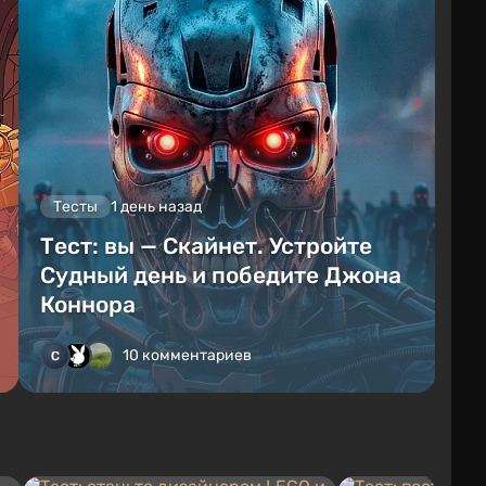
Тесты
1 день назад
Тест: вы — Скайнет. Устройте
Судный день и победите Джона
Коннора
10 комментариев