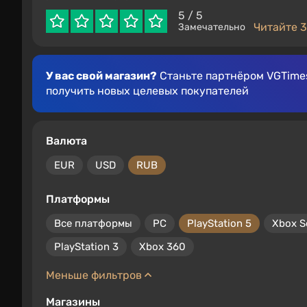
5
/ 5
Читайте 3
Замечательно
У вас свой магазин?
Станьте партнёром VGTimes
получить новых целевых покупателей
Валюта
EUR
USD
RUB
Платформы
Все платформы
PC
PlayStation 5
Xbox S
PlayStation 3
Xbox 360
Меньше фильтров
Магазины