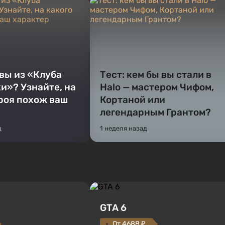
 вы из «Клуба
Тест: кем бы вы стали в
и»? Узнайте, на
Halo — мастером Чифом,
ероя похож ваш
Кортаной или
легендарным Грантом?
д
1 неделя назад
GTA 6
От 4688 ₽