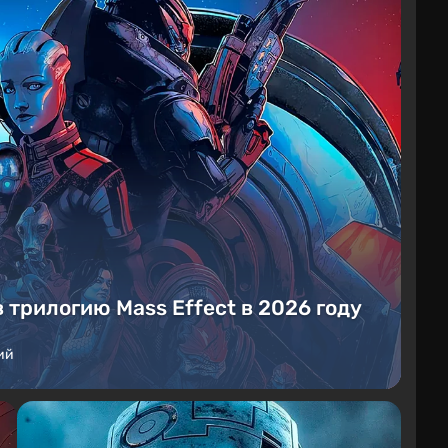
в трилогию Mass Effect в 2026 году
ий