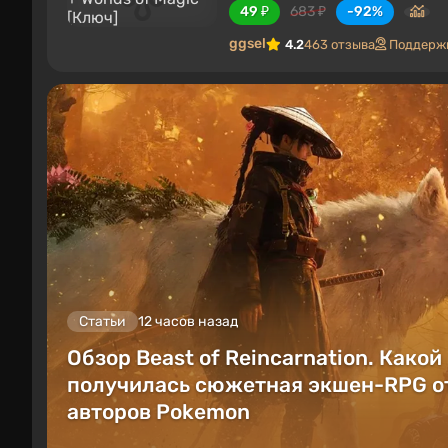
49 ₽
683 ₽
-92%
ggsel
4.2
463 отзыва
Поддержк
Статьи
12 часов назад
Обзор Beast of Reincarnation. Какой
получилась сюжетная экшен-RPG о
авторов Pokemon