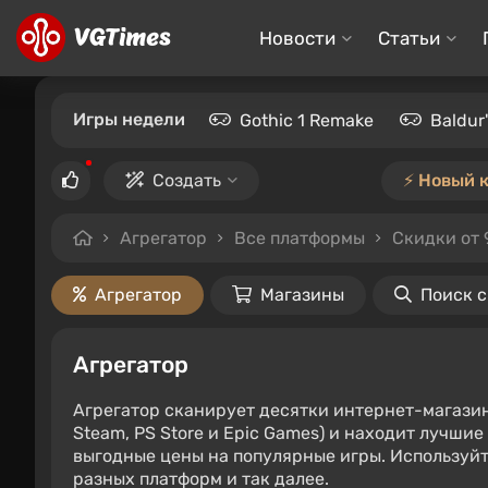
Новости
Статьи
Игры недели
Gothic 1 Remake
Baldur
Создать
⚡️ Новый 
Агрегатор
Все платформы
Скидки от
Агрегатор
Магазины
Поиск 
Агрегатор
Агрегатор сканирует десятки интернет-магази
Steam, PS Store и Epic Games) и находит лучши
выгодные цены на популярные игры. Используйт
разных платформ и так далее.