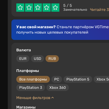
5
/ 5
Читайте 3
Замечательно
У вас свой магазин?
Станьте партнёром VGTimes
получить новых целевых покупателей
Валюта
EUR
USD
RUB
Платформы
Все платформы
PC
PlayStation 5
Xbox S
PlayStation 3
Xbox 360
Меньше фильтров
Магазины