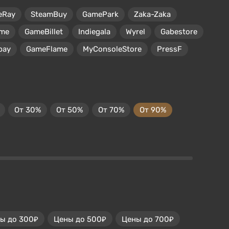
eRay
SteamBuy
GamePark
Zaka-Zaka
me
GameBillet
Indiegala
Wyrel
Gabestore
pay
GameFlame
MyConsoleStore
PressF
От 30%
От 50%
От 70%
От 90%
ы до 300₽
Цены до 500₽
Цены до 700₽