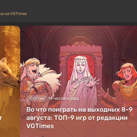
а на VGTimes
Статьи
14 часов назад
Во что поиграть на выходных 8-9
т
августа: ТОП-9 игр от редакции
VGTimes