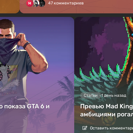
47 комментариев
Статьи
1 день назад
 показа GTA 6 и
Превью Mad King 
амбициями рога
Оставить комментар