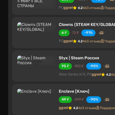
PC
ggsel
4.2
463 отзыва
Подде
Clowns (STEAM KEY/GLOBA
6 ₽
72 ₽
-91%
PC
ggsel
4.2
463 отзыва
Подде
Styx | Steam Россия
95 ₽
950 ₽
-90%
Xbox Series X/S, PC
ggsel
4.2
46
Enclave [Ключ]
49 ₽
499 ₽
-90%
ggsel
4.2
463 отзыва
Поддержк