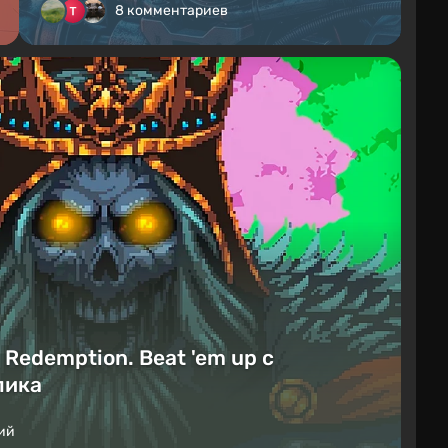
8 комментариев
Redemption. Beat 'em up с
лика
ий