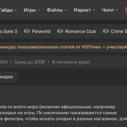
Гайды
Игры
Файлы
Маркет
Чилл
's Gate 3
Palworld
Romance Club
Crime 
конкурс пользовательских статей от VGTimes — участвуйт
 90%
Цены до 200₽
В магазине ggsel
скидок
нов со всего мира (включая официальные, например
е скидки на игры. По умолчанию показываются самые
е фильтры, чтобы искать скидки в разных магазинах, дл