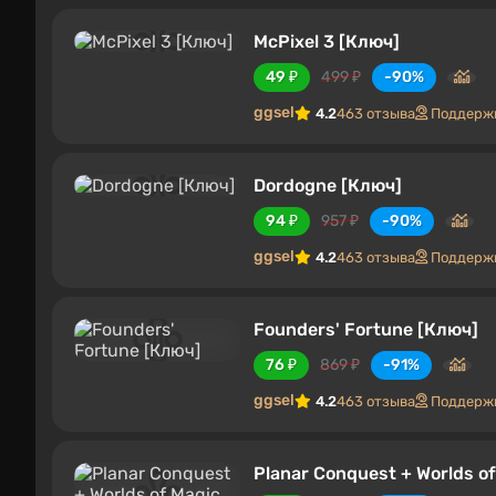
McPixel 3 [Ключ]
49 ₽
499 ₽
-90%
ggsel
4.2
463 отзыва
Поддержк
Dordogne [Ключ]
94 ₽
957 ₽
-90%
ggsel
4.2
463 отзыва
Поддержк
Founders' Fortune [Ключ]
76 ₽
869 ₽
-91%
ggsel
4.2
463 отзыва
Поддержк
Planar Conquest + Worlds o