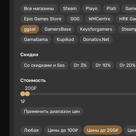
Все магазины
Steam
Playo
Plati
Gam
Epic Games Store
GOG
WMCentre
HRK Ga
ggsel
GamersBase
Keysforgamers
Steam
GamaGama
Kupikod
Donatov.Net
Скидки
Со скидками и без
От 3%
От 10%
От 20%
Стоимость
200₽
1₽
Применить диапазон цен
Любая
Цены до 100₽
Цены до 200₽
Цен