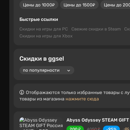
Цены до 1000₽
Цены до 1500₽
Цены до 20
Быстрые ссылки
Скидки на игры для PC
Свежие скидки в Steam
Ск
Скидки на игры для Xbox
Скидки в ggsel
Отображаются только избранные товары с лу
товары из магазина
нажмите сюда
Abyss Odyssey STEAM GIFT
200 ₽
4050 ₽
-95%