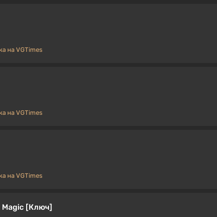
а на VGTimes
а на VGTimes
а на VGTimes
f Magic [Ключ]