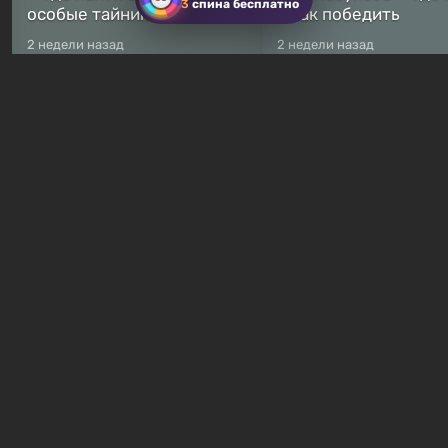
3
спина бесплатно
особые тайники
и как победить
2 недели назад
2 недели назад
Бесплатные раздачи
Халява: в Steam началась
В Steam навсегда
бесплатная раздача
бесплатными стали 
симулятора выживания
8 игр — среди них ес
Breathedge
хоррор с рейтингом
7 часов назад
11 часов назад
Гайды и руководства