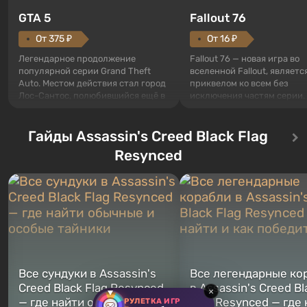
GTA 5
Fallout 76
От 375 ₽
От 16 ₽
Легендарное продолжение
Fallout 76 — новая игра во
популярной серии Grand Theft
вселенной Fallout, являетс
Auto. Местом действия стал город
приквелом ко всем без
Лос-Сантос, полюбившийся ещё в
исключения частям серии.
Grand Theft Auto: San Andreas .
События начинаются с Уб
Впервые игра расскажет историю
76, первого среди построе
сразу трех персонажей: Майкла,
Гайды Assassin's Creed Black Flag
Оно же, по задумке специа
Тревора и Франклина, между
Vault-Tec, должно открыть
Resynced
которыми вы сможете
первым после того, как на
переключаться в любое время.
Америку упадут ядерные б
Жанр и...
Место действия Fallout...
Все сундуки в Assassin's
Все легендарные ко
Creed Black Flag Resynced
в Assassin's Creed Bl
×
— где найти обычные и
Flag Resynced — где
РУЛЕТКА ИГР