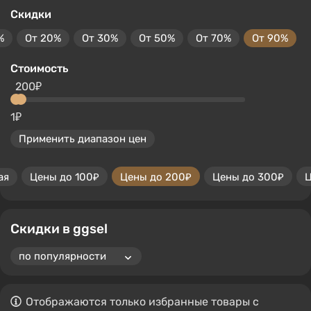
Скидки
%
От 20%
От 30%
От 50%
От 70%
От 90%
Стоимость
200₽
1₽
Применить диапазон цен
ая
Цены до 100₽
Цены до 200₽
Цены до 300₽
Ц
Скидки в ggsel
Отображаются только избранные товары с