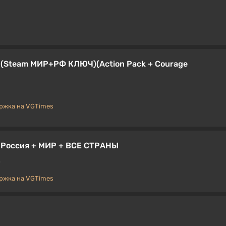
e (Steam МИР+РФ КЛЮЧ)(Action Pack + Courage
ржка на VGTimes
 Россия + МИР + ВСЕ СТРАНЫ
ржка на VGTimes