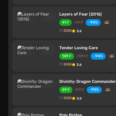
Layers of Fear (2016)
41 ₽
419 ₽
-90%
PC
GOG
2.6
Tender Loving Care
149 ₽
2899 ₽
-94%
PC
GOG
2.6
Divinity: Dragon Commander
59 ₽
599 ₽
-90%
PC
GOG
2.6
Poly Bridge