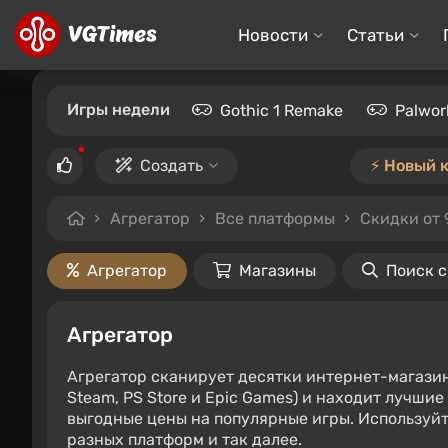
Новости
Статьи
Игры недели
Gothic 1 Remake
Palwor
Создать
⚡️ Новый 
Агрегатор
Все платформы
Скидки от
Агрегатор
Магазины
Поиск 
Агрегатор
Агрегатор сканирует десятки интернет-магази
Steam, PS Store и Epic Games) и находит лучши
выгодные цены на популярные игры. Используйт
разных платформ и так далее.