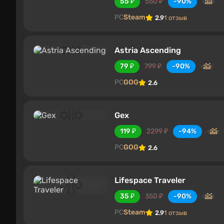
55 ₽
550 ₽
-90%
PC
Steam
2.9
1 отзыв
Astria Ascending
79 ₽
799 ₽
-90%
PC
GOG
2.6
Gex
119 ₽
2299 ₽
-94%
PC
GOG
2.6
Lifespace Traveler
35 ₽
350 ₽
-90%
PC
Steam
2.9
1 отзыв