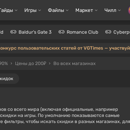
Гайды
Игры
Файлы
Маркет
Чилл
ld
Baldur's Gate 3
Romance Club
Cyberp
конкурс пользовательских статей от VGTimes — участвуйт
 90%
Цены до 200₽
Во всех магазинах
скидок
нов со всего мира (включая официальные, например
е скидки на игры. По умолчанию показываются самые
е фильтры, чтобы искать скидки в разных магазинах, дл