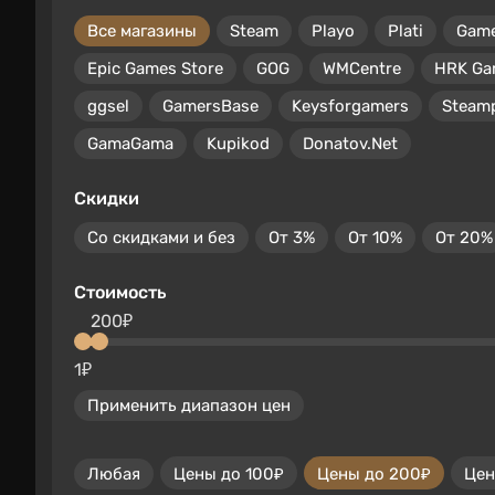
Все магазины
Steam
Playo
Plati
Gam
Epic Games Store
GOG
WMCentre
HRK Ga
ggsel
GamersBase
Keysforgamers
Steam
GamaGama
Kupikod
Donatov.Net
Скидки
Со скидками и без
От 3%
От 10%
От 20%
Стоимость
200₽
1₽
Применить диапазон цен
Любая
Цены до 100₽
Цены до 200₽
Цен