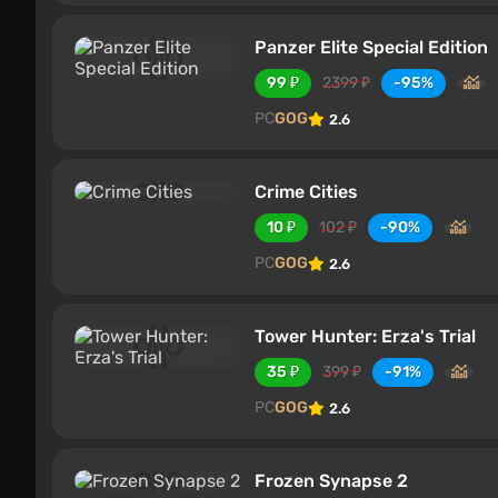
Panzer Elite Special Edition
99 ₽
2399 ₽
-95%
PC
GOG
2.6
Crime Cities
10 ₽
102 ₽
-90%
PC
GOG
2.6
Tower Hunter: Erza's Trial
35 ₽
399 ₽
-91%
PC
GOG
2.6
Frozen Synapse 2