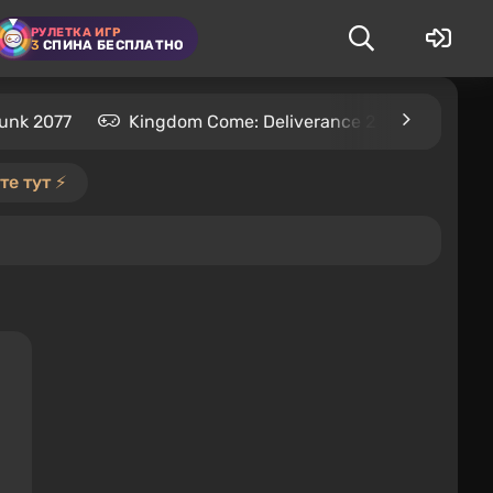
РУЛЕТКА ИГР
3
СПИНА БЕСПЛАТНО
unk 2077
Kingdom Come: Deliverance 2
S.T.A.L
е тут ⚡️
я