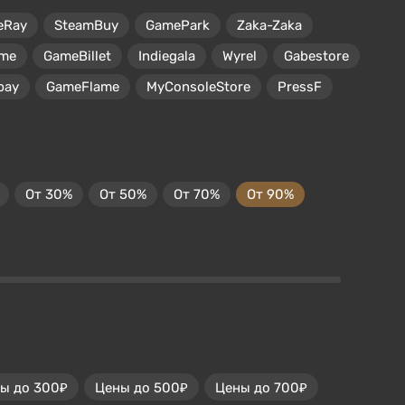
eRay
SteamBuy
GamePark
Zaka-Zaka
me
GameBillet
Indiegala
Wyrel
Gabestore
pay
GameFlame
MyConsoleStore
PressF
От 30%
От 50%
От 70%
От 90%
ы до 300₽
Цены до 500₽
Цены до 700₽