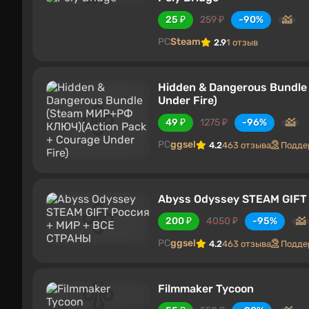
25 ₽
259 ₽
-90%
PC
Steam
2.9
1 отзыв
Hidden & Dangerous Bundl
Under Fire)
49 ₽
1275 ₽
-96%
PC
ggsel
4.2
463 отзыва
Подде
Abyss Odyssey STEAM GIFT
200 ₽
4050 ₽
-95%
PC
ggsel
4.2
463 отзыва
Подде
Filmmaker Tycoon