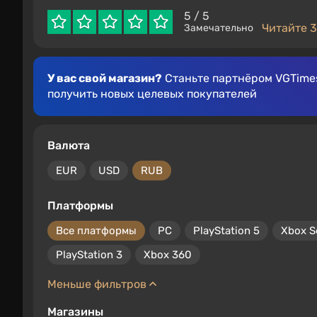
5
/ 5
Читайте 3
Замечательно
У вас свой магазин?
Станьте партнёром VGTimes
получить новых целевых покупателей
Валюта
EUR
USD
RUB
Платформы
Все платформы
PC
PlayStation 5
Xbox S
PlayStation 3
Xbox 360
Меньше фильтров
Магазины