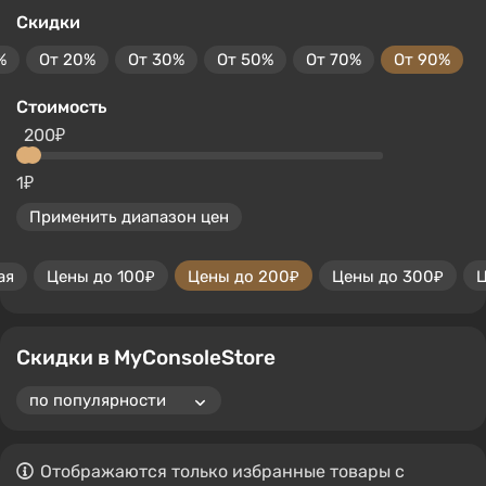
Скидки
%
От 20%
От 30%
От 50%
От 70%
От 90%
Стоимость
200₽
1₽
Применить диапазон цен
ая
Цены до 100₽
Цены до 200₽
Цены до 300₽
Ц
Скидки в MyConsoleStore
Отображаются только избранные товары с