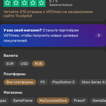
5
/ 5
Замечательно
Читайте 370 отзывов о VGTimes на независимом
сайте Trustpilot
У вас свой магазин?
Станьте партнёром
VGTimes, чтобы получить новых целевых
покупателей
Валюта
EUR
USD
RUB
Платформы
Все платформы
PC
PlayStation 5
Xbox Series X
Магазины
mpay
GameFlame
MyConsoleStore
PressF
GamaG