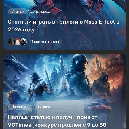
Статьи
1 день назад
Стоит ли играть в трилогию Mass Effect в
2026 году
11 комментариев
Новости
1 день назад
Напиши статью и получи приз от
VGTimes (конкурс продлен с 9 до 30