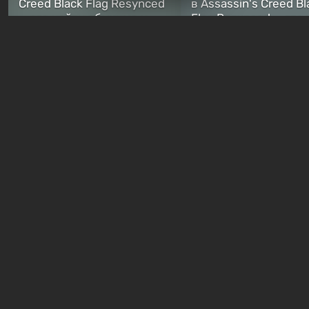
Creed Black Flag Resynced
в Assassin's Creed Bl
— где найти обычные и
Flag Resynced — где
особые тайники
и как победить
2 недели назад
2 недели назад
Бесплатные раздачи
В Steam можно бесплатно
Халява: в Steam нач
забрать в библиотеку
бесплатная раздача
хоррор-шутер SCP:
симулятора выжива
ReEnter
Breathedge
1 день назад
1 день назад