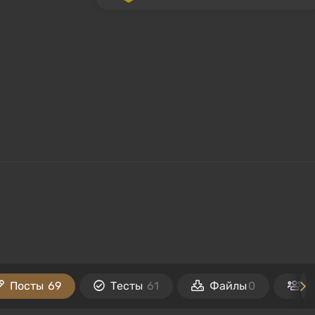
Посты
69
Тесты
61
Файлы
0
П