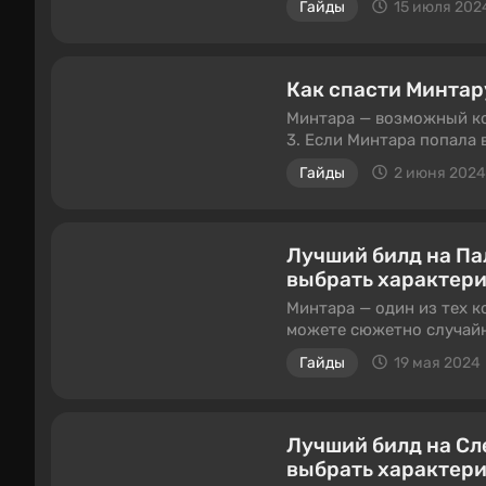
Гайды
15 июля 202
них больше и получить в
выполнить несколько тре
Как спасти Минтару 
Минтара — возможный ком
3. Если Минтара попала 
возможность спасти и за
Гайды
2 июня 2024
расскажем в этом гайде.
Лучший билд на Пал
выбрать характери
Минтара — один из тех ко
можете сюжетно случайно
прийти к вам в лагерь). 
Гайды
19 мая 2024
если вы решили пойти по
правда, для этого необх
у кого эта дроу оказала
Лучший билд на Сле
выбрать характери