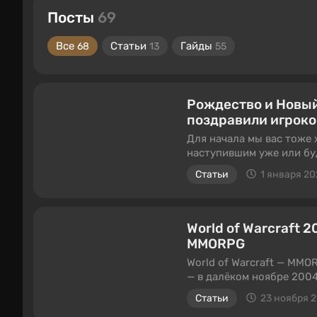
Посты
69
Все
Статьи
Гайды
68
13
55
Рождество и Новый
поздравили игроко
Для начала мы вас тоже
наступившим уже или бу
время, чтобы отдохнуть,
Статьи
1 января 20
как в этом году поздрав
покажем.
World of Warcraft 
MMORPG
World of Warcraft — MMO
— в далёком ноябре 2004
продолжает своё существ
Статьи
23 ноября 