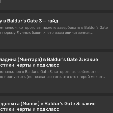
4
ознаграждение. Однако для этого вам необходимо
бований. Обо всём расскажем в этом гайде.
в Baldur's Gate 3 — гайд
паньон, которого вы можете завербовать в Baldur's Gate
в тюрьму Лунных башнях, это ваша единственная
вербовать её, пока это ещё возможно. Как это сделать, мы
адина (Минтара) в Baldur's Gate 3: какие
стики, черты и подкласс
мпаньонов в Baldur's Gate 3, которого вы с лёгкостью
 пропустить (по незнанию того, что этот герой может
Чаще всего Минтара присоединяется к отряду в том случае,
 злой ветке развития персонажа. Но есть и другой вариант,
одимо соблюсти некоторые условия. Так или иначе, для тех,
сь в лагере, мы подготовили лучший билд для паладина.
допыта (Минск) в Baldur's Gate 3: какие
стики, черты и подкласс