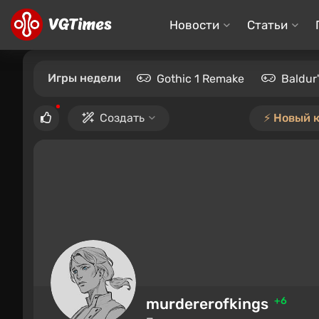
Новости
Статьи
Игры недели
Gothic 1 Remake
Baldur
Создать
⚡️ Новый 
murdererofkings
+6