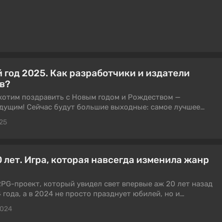
 год 2025. Как разработчики и издатели
в?
 хотим поздравить с Новым годом и Рождеством —
дущим! Сейчас будут большие выходные: самое лучшее
 закупиться на распродажах и поиграть в любимые игры. Но
25
или разработчики и издатели? Сейчас расскажем и
20 лет. Игра, которая навсегда изменила жанр
RPG-проект, который увидел свет впервые аж 20 лет назад
 года, а в 2024 не просто празднует юбилей, но и
ование до сих пор.
2024