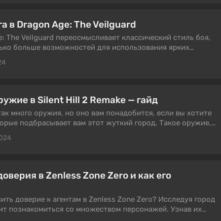
е просто поддерживает жизнь игры, которая, по сути, стала
ию существования компании, а регулярно добавляет новый
нение The War Within, вышедшее 26 августа 2024 года.
а в Dragon Age: The Veilguard
любой вкус, цвет и регион, но как случилось так, что
e: The Veilguard переосмысливает классический стиль боя,
чески именем нарицательным в этом жанре? Сейчас
лько больше возможностей для использования ярких
и больше способов контролировать и ослаблять врагов. В
24
лучшие умения и многое другое для комфортной игры.
ужие в Silent Hill 2 Remake — гайд
е так много оружия, но оно вам понадобится, если вы хотите
орые подбрасывает вам этот жуткий город. Такое оружие,
и охотничье ружье, является технически необязательным и
2024
сли вы продвинетесь слишком далеко, то, возможно, не
ы получить его. Именно поэтому мы и подготовили для вас
оверия в Zenless Zone Zero и как его
ить доверие к агентам в Zenless Zone Zero? Исследуя город
ит познакомиться со множеством персонажей. Узнав их
ысить свой рейтинг доверия, что позволит вам узнать о