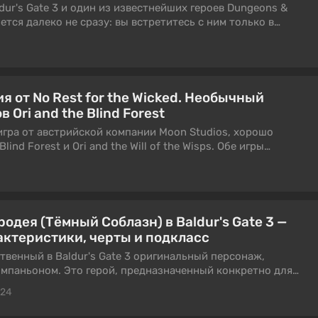
dur's Gate 3 и один из известнейших героев Dungeons &
ется далеко не сразу: вы встретитесь с ним только в
е всё, ведь он пойдёт с вами только в случае выполнения
о если здоровяк всё же оказался в вашей команде, в этом
как собрать лучший билд на следопыта.
 от No Rest for the Wicked. Необычный
 Ori and the Blind Forest
— игра от австрийской компании Moon Studios, хорошо
lind Forest и Ori and the Will of the Wisps. Обе игры
воей сложностью, интересным сюжетом и визуальной
кой, которая входит в списки лучших игровых саундтреков
 Rest for the Wicked ситуация в корне другая: там нет ни
существ, ни трогательных саундтреков — только мрачный
тров, который предстоит спасти.
одея (Тёмный Соблазн) в Baldur's Gate 3 —
актеристики, черты и подкласс
венный в Baldur's Gate 3 оригинальный персонаж,
омпаньоном. Это герой, предназначенный конкретно для
воей жестокостью и особой сюжетной линией, которая
024
ей. Изначально он предстает перед нами как
ей, но вы можете изменить его по своим предпочтениям.