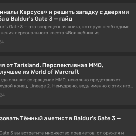
ас этот билд именно на каноничного чародея.
Анналы Карсуса» и решить загадку с дверями
 в Baldur's Gate 3 — гайд
ur's Gate 3 — это запрещенная книга, которую необходимо
лнения персонального квеста «Волшебник из
тает, что из этого редкого документа команда сможет
24
ию о нетерийской короне на Старшем Мозге. К сожалению,
 хранилище, и чтобы добраться до него, нужно решить
 этот гайд для того, чтобы прохождение этого квеста не
трудностей.
я от Tarisland. Перспективная ММО,
учшее из World of Warcraft
огда слышит сокращение ММО‎, невольно представляет
а худой конец, Lineage 2. Немудрено, ведь именно с этих игр
чалось знакомство с таким удивительным концептом
024
ь кабанов и заработай самый высокий рейтинг на поле боя».
а азиатских «гриндилок», где и поля боя как такового нет,
качки — кошелёк игрока, сильно исчерпала кредит доверия
 pay-to-win так сильно въелся в большинство
зовать Тёмный аметист в Baldur's Gate 3 —
то непонятно, как они вообще могли рассчитывать на
И, что самое интересное, это почти не про Tarisland.
s Gate 3 вы встретите множество предметов, от оружия и