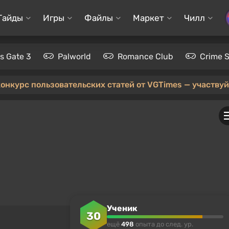
Гайды
Игры
Файлы
Маркет
Чилл
's Gate 3
Palworld
Romance Club
Crime 
конкурс пользовательских статей от VGTimes — участвуйт
Ученик
30
ещё
498
опыта до след. ур.