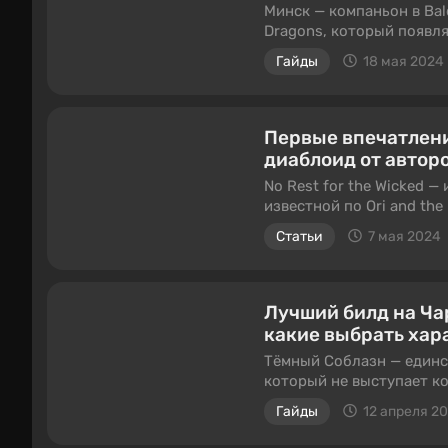
Минск — компаньон в Bal
Dragons, который появля
третьем акте. Но и это н
Гайды
18 мая 2024
обязательных условий. Н
гайде мы рассказываем, 
Первые впечатления
диаблоид от авторов
No Rest for the Wicked 
известной по Ori and the B
полюбились не только с
Статьи
7 мая 2024
составляющей, но и музы
всех времён. Правда, с No
дружелюбных волшебных 
пораженный болезнью ос
Лучший билд на Чар
какие выбрать хар
Тёмный Соблазн — единст
который не выступает к
игрока. Отличается он с
Гайды
12 апреля 2
сильно влияет на геймпл
драконорожденный-чарод