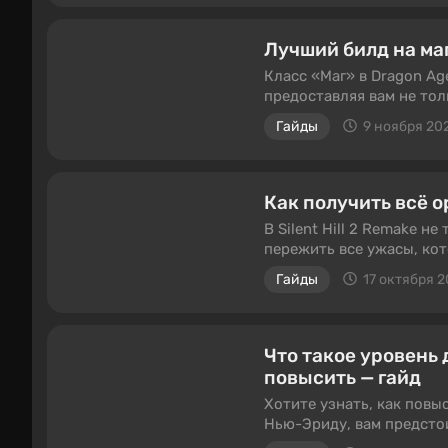
Blizzard Entertainment н
культовой за всю истор
контент, как то же допол
Лучший билд на маг
Сейчас полно MMORPG на 
Класс «Маг» в Dragon Ag
именно WoW стала факти
предоставляя вам не то
разберёмся.
элементальных атак, но 
Гайды
9 ноября 20
этом гайде перечислены 
Как получить всё ор
В Silent Hill 2 Remake н
пережить все ужасы, кот
как пистолет, дробовик 
Гайды
17 октября 
может быть пропущено: е
сможете вернуться, чтоб
этот гайд.
Что такое уровень д
повысить — гайд
Хотите узнать, как повыс
Нью-Эриду, вам предсто
получше, вы сможете пов