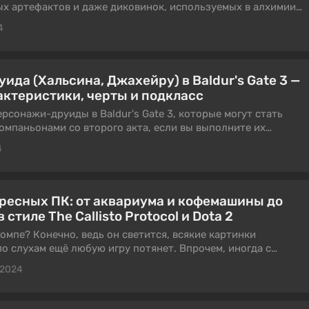
ых артефактов и даже диковинок, используемых в алхимии.
 зловещий Тёмный аметист, который можно получить во
4
 В этом гайде мы и расскажем, где и как его отыскать.
ида (Хальсина, Джахейру) в Baldur's Gate 3 —
актеристики, черты и подкласс
рсонажи-друиды в Baldur's Gate 3, которые могут стать
мпаньонами со второго акта, если вы выполните их
ы не разбирать билд на каждого по отдельности, мы
4
версальный гайд на любого друида, чтобы вы могли
тих героев под комфортное прохождение.
ресных ПК: от аквариума и кофемашины до
стиле The Callisto Protocol и Dota 2
компе? Конечно, ведь он светится, всякие картинки
по слухам ещё любую игру потянет. Впрочем, иногда с
 мудрить, иначе может получиться совсем причудливый
 2024
подборку из пятнадцати необычных корпусов, некоторые из
о можно даже приобрести.