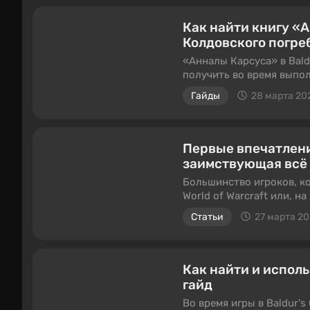
Однако мы собрали для в
Как найти книгу «‎
Колдовского погреба
«Анналы Карсуса» в Bald
получить во время выпо
Глубоководья». Гейл счи
Гайды
28 марта 20
узнать важную информац
он спрятан в магическом
головоломку. Мы сделали
вызывало у вас никаких 
Первые впечатлени
заимствующая всё л
Большинство игроков, к
World of Warcraft или, н
у многих в принципе на
Статьи
27 марта 2
геймплея, как «убей пят
Важно заметить, что волн
а основной источник про
к самому жанру. Принцип
Как найти и исполь
современных проектов, ч
гайд
успех с таким подходом. 
Во время игры в Baldur'