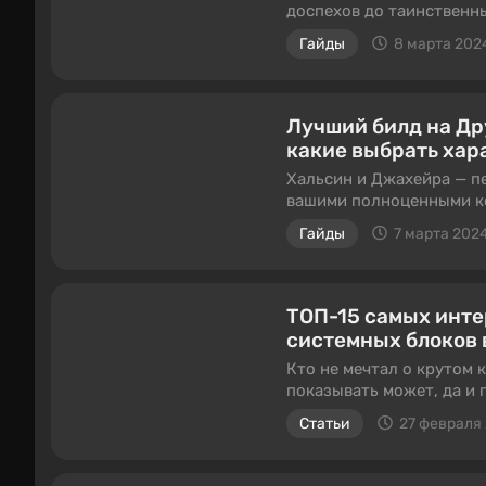
доспехов до таинственн
Среди них — странный и
Гайды
8 марта 202
время первого акта игры.
Лучший билд на Дру
какие выбрать хар
Хальсин и Джахейра — пе
вашими полноценными ко
квестовые цепочки. Чтоб
Гайды
7 марта 202
собрали достаточно уни
переделать любого из э
ТОП-15 самых инте
системных блоков в 
Кто не мечтал о крутом 
показывать может, да и 
внешним видом лучше не
Статьи
27 февраля
результат. Мы собрали 
которых вполне спокойн