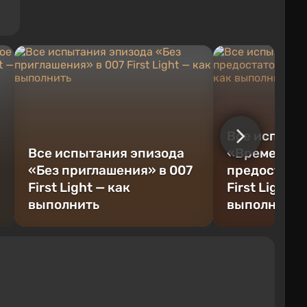
Все испыта
Все испытания эпизода
«Времени
«Без приглашения» в 007
предостаточ
First Light — как
First Light —
выполнить
выполнить