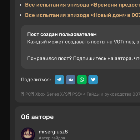
Все испытания эпизода «Времени предостат
Все испытания эпизода «Новый дом» в 007 
Пост создан пользователем
Каждый может создавать посты на VGTimes, э
Понравился пост? Подпишитесь на автора, ч
Поделиться:
PC
Xbox Series X/S
PS5
Гайды и руководства 007 F
Об авторе
mrsergiusz8
Автор гайдов