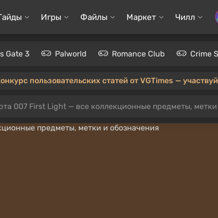
Гайды
Игры
Файлы
Маркет
Чилл
's Gate 3
Palworld
Romance Club
Crime 
конкурс пользовательских статей от VGTimes — участвуйт
та 007 First Light — все коллекционные предметы, метки