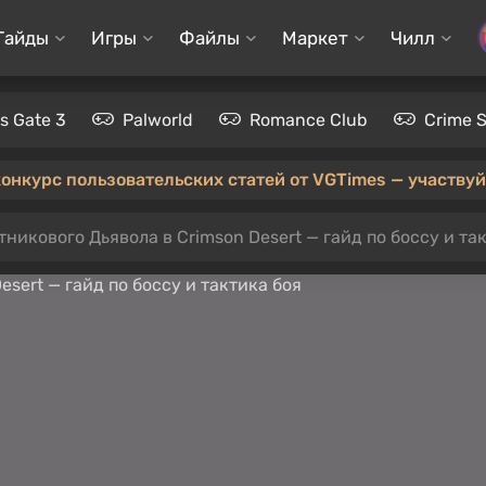
Гайды
Игры
Файлы
Маркет
Чилл
's Gate 3
Palworld
Romance Club
Crime 
конкурс пользовательских статей от VGTimes — участвуйт
тникового Дьявола в Crimson Desert — гайд по боссу и та