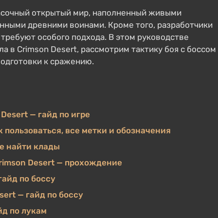
асочный открытый мир, наполненный живыми
енными древними воинами. Кроме того, разработчики
требуют особого подхода. В этом руководстве
а в Crimson Desert, рассмотрим тактику боя с боссом
подготовки к сражению.
esert — гайд по игре
к пользоваться, все метки и обозначения
де найти клады
rimson Desert — прохождение
гайд по боссу
ert — гайд по боссу
йд по лукам