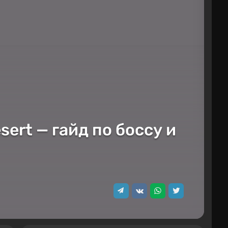
ert — гайд по боссу и