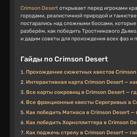
Crimson Desert
открывает перед игроками кр
городами, реалистичной природой и таинств
постарались над сложными боссами, которые 
разберём, как победить Тростникового Дьявол
и дадим советы для прохождения всех фаз и 
Гайды по Crimson Desert
Прохождение сюжетных квестов Crimson D
Интерактивная карта Crimson Desert — ка
Все карты сокровищ в Crimson Desert — г
Все фракционные квесты Серогривых в C
Как победить Матиаса в Crimson Desert — 
Как победить Хорнсплиттера в Crimson Des
Как поджечь стрелу в Crimson Desert — га