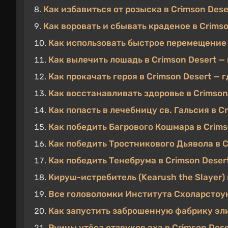
Как избавиться от розыска в Crimson Dese
Как воровать и сбывать краденое в Crimso
Как использовать быстрое перемещение 
Как вылечить лошадь в Crimson Desert 
Как прокачать героя в Crimson Desert —
Как восстанавливать здоровье в Crimson 
Как попасть в лечебницу св. Гальсия в C
Как победить Багрового Кошмара в Crims
Как победить Тростникового Дьявола в Cr
Как победить Тенебрума в Crimson Desert
Кируш-истребитель (Kearush the Slayer) 
Все головоломки Института Схоларстоун
Как запустить заброшенную фабрику эли
Руины утёса отзвуков эха в Crimson Des