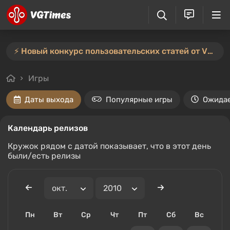
⚡️ Новый конкурс пользовательских статей от VGTimes — участвуйте тут ⚡️
Игры
Даты выхода
Популярные игры
Ожида
Календарь релизов
Кружок рядом с датой показывает, что в этот день
были/есть релизы
Пн
Вт
Ср
Чт
Пт
Сб
Вс