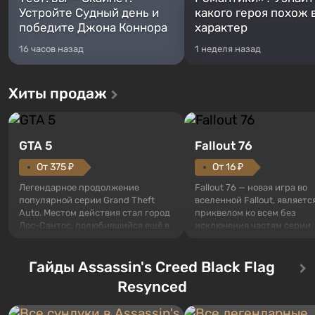
Устройте Судный день и
какого героя похож 
победите Джона Коннора
характер
16 часов назад
1 неделя назад
Хиты продаж
GTA 5
Fallout 76
От 375 ₽
От 16 ₽
Легендарное продолжение
Fallout 76 — новая игра во
популярной серии Grand Theft
вселенной Fallout, являетс
Auto. Местом действия стал город
приквелом ко всем без
Лос-Сантос, полюбившийся ещё в
исключения частям серии.
Grand Theft Auto: San Andreas .
События начинаются с Уб
Впервые игра расскажет историю
76, первого среди построе
сразу трех персонажей: Майкла,
Гайды Assassin's Creed Black Flag
Оно же, по задумке специа
Тревора и Франклина, между
Vault-Tec, должно открыть
Resynced
которыми вы сможете
первым после того, как на
переключаться в любое время.
Америку упадут ядерные б
Жанр и...
Место действия Fallout...