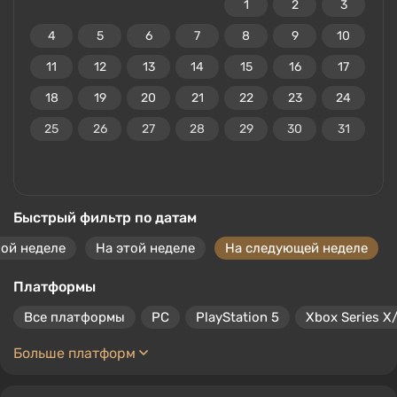
1
2
3
4
5
6
7
8
9
10
11
12
13
14
15
16
17
18
19
20
21
22
23
24
25
26
27
28
29
30
31
Быстрый фильтр по датам
ой неделе
На этой неделе
На следующей неделе
Платформы
Все платформы
PC
PlayStation 5
Xbox Series X
Больше платформ