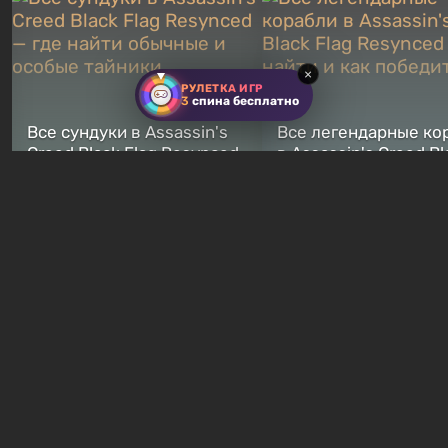
×
РУЛЕТКА ИГР
3
спина бесплатно
Все сундуки в Assassin's
Все легендарные ко
Creed Black Flag Resynced
в Assassin's Creed Bl
— где найти обычные и
Flag Resynced — где
особые тайники
и как победить
2 недели назад
2 недели назад
Бесплатные раздачи