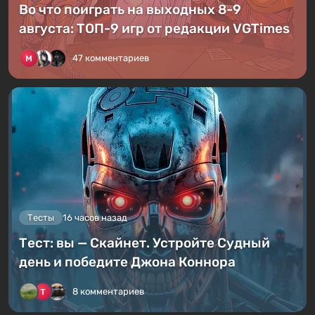
Во что поиграть на выходных 8-9
августа: ТОП-9 игр от редакции VGTimes
47 комментариев
Тесты
16 часов назад
Тест: вы — Скайнет. Устройте Судный
день и победите Джона Коннора
8 комментариев