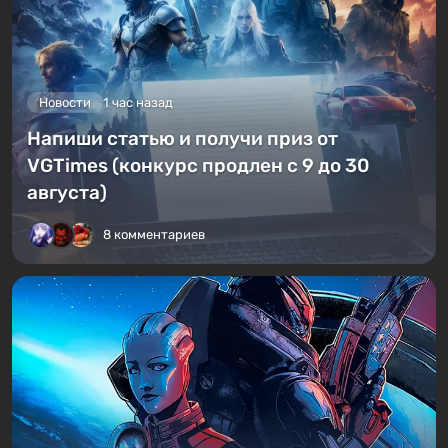
Новости
1 час назад
Напиши статью и получи приз от
VGTimes (конкурс продлен с 9 до 30
августа)
8 комментариев