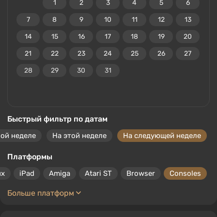
1
2
3
4
5
6
7
8
9
10
11
12
13
14
15
16
17
18
19
20
21
22
23
24
25
26
27
28
29
30
31
Быстрый фильтр по датам
ой неделе
На этой неделе
На следующей неделе
Платформы
ux
iPad
Amiga
Atari ST
Browser
Consoles
Больше платформ