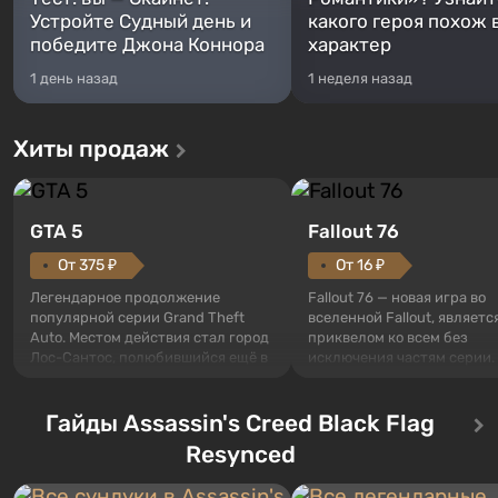
Устройте Судный день и
какого героя похож 
победите Джона Коннора
характер
1 день назад
1 неделя назад
Хиты продаж
GTA 5
Fallout 76
От 375 ₽
От 16 ₽
Легендарное продолжение
Fallout 76 — новая игра во
популярной серии Grand Theft
вселенной Fallout, являетс
Auto. Местом действия стал город
приквелом ко всем без
Лос-Сантос, полюбившийся ещё в
исключения частям серии.
Grand Theft Auto: San Andreas .
События начинаются с Уб
Впервые игра расскажет историю
76, первого среди построе
сразу трех персонажей: Майкла,
Гайды Assassin's Creed Black Flag
Оно же, по задумке специа
Тревора и Франклина, между
Vault-Tec, должно открыть
Resynced
которыми вы сможете
первым после того, как на
переключаться в любое время.
Америку упадут ядерные б
Жанр и...
Место действия Fallout...