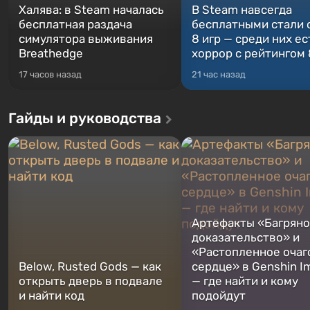
Халява: в Steam началась
В Steam навсегда
бесплатная раздача
бесплатными стали 
симулятора выживания
8 игр — среди них ес
Breathedge
хоррор с рейтингом
17 часов назад
21 час назад
Гайды и руководства
Артефакты «Багрян
доказательство» и
«Растопленное очаг
Below, Rusted Gods — как
сердце» в Genshin I
открыть дверь в подвале
— где найти и кому
и найти код
подойдут