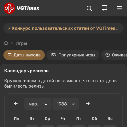
⚡️ Конкурс пользовательских статей от VGTimes продлён — участвуйте тут ⚡️
Игры
Даты выхода
Популярные игры
Ожида
Календарь релизов
Кружок рядом с датой показывает, что в этот день
были/есть релизы
Пн
Вт
Ср
Чт
Пт
Сб
Вс