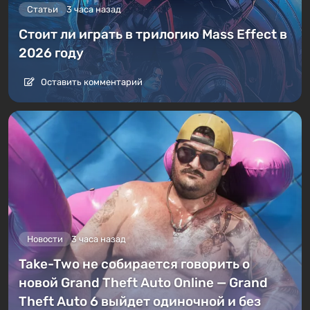
Статьи
3 часа назад
Стоит ли играть в трилогию Mass Effect в
2026 году
Оставить комментарий
Новости
3 часа назад
Take-Two не собирается говорить о
новой Grand Theft Auto Online — Grand
Theft Auto 6 выйдет одиночной и без