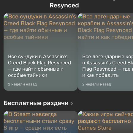
Тревора и Франклина, между
Vault-Tec, должно открыть
Resynced
которыми вы сможете
первым после того, как на
переключаться в любое время.
Америку упадут ядерные б
Жанр и...
Место действия Fallout...
Все сундуки в Assassin's
Все легендарные ко
Creed Black Flag Resynced
в Assassin's Creed Bl
— где найти обычные и
Flag Resynced — где
особые тайники
и как победить
2 недели назад
2 недели назад
Бесплатные раздачи