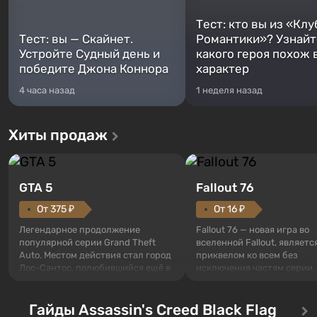
Тест: кто вы из «Клу
Тест: вы — Скайнет.
Романтики»? Узнайте
Устройте Судный день и
какого героя похож 
победите Джона Коннора
характер
4 часа назад
1 неделя назад
Хиты продаж
GTA 5
Fallout 76
От 375 ₽
От 16 ₽
Легендарное продолжение
Fallout 76 — новая игра во
популярной серии Grand Theft
вселенной Fallout, являетс
Auto. Местом действия стал город
приквелом ко всем без
Лос-Сантос, полюбившийся ещё в
исключения частям серии.
Grand Theft Auto: San Andreas .
События начинаются с Уб
Впервые игра расскажет историю
76, первого среди построе
сразу трех персонажей: Майкла,
Гайды Assassin's Creed Black Flag
Оно же, по задумке специа