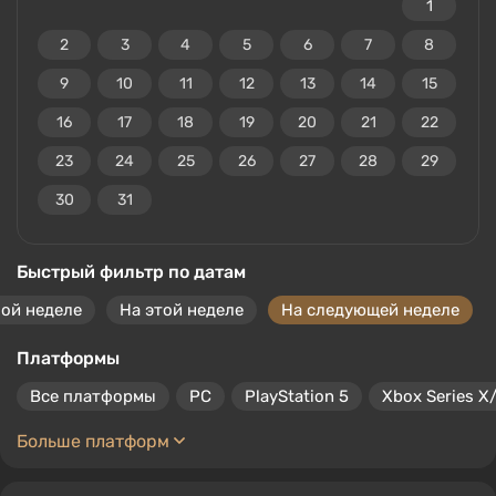
1
2
3
4
5
6
7
8
9
10
11
12
13
14
15
16
17
18
19
20
21
22
23
24
25
26
27
28
29
30
31
Быстрый фильтр по датам
ой неделе
На этой неделе
На следующей неделе
Платформы
Все платформы
PC
PlayStation 5
Xbox Series X
Больше платформ