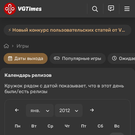
⚡️ Новый конкурс пользовательских статей от VGTimes — участвуйте тут ⚡️
Игры
Даты выхода
Популярные игры
Ожида
Календарь релизов
Кружок рядом с датой показывает, что в этот день
были/есть релизы
Пн
Вт
Ср
Чт
Пт
Сб
Вс