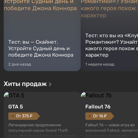
Тест: кто вы из «Клу
Тест: вы — Скайнет.
Романтики»? Узнайте
Устройте Судный день и
какого героя похож 
победите Джона Коннора
характер
2 дня назад
1 неделя назад
Хиты продаж
GTA 5
Fallout 76
От 375 ₽
От 16 ₽
Легендарное продолжение
Fallout 76 — новая игра во
популярной серии Grand Theft
вселенной Fallout, являетс
Auto. Местом действия стал город
приквелом ко всем без