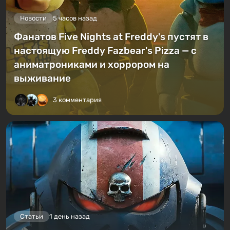
Новости
5 часов назад
Фанатов Five Nights at Freddy's пустят в
настоящую Freddy Fazbear's Pizza — с
аниматрониками и хоррором на
выживание
3 комментария
Статьи
1 день назад