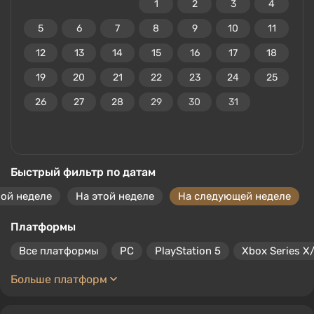
1
2
3
4
5
6
7
8
9
10
11
12
13
14
15
16
17
18
19
20
21
22
23
24
25
26
27
28
29
30
31
Быстрый фильтр по датам
ой неделе
На этой неделе
На следующей неделе
Платформы
Все платформы
PC
PlayStation 5
Xbox Series X
Больше платформ