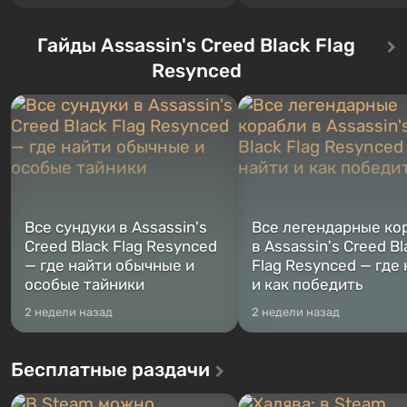
Лос-Сантос, полюбившийся ещё в
исключения частям серии.
Grand Theft Auto: San Andreas .
События начинаются с Уб
Гайды Assassin's Creed Black Flag
Впервые игра расскажет историю
76, первого среди построе
сразу трех персонажей: Майкла,
Оно же, по задумке специа
Resynced
Тревора и Франклина, между
Vault-Tec, должно открыть
которыми вы сможете
первым после того, как на
переключаться в любое время.
Америку упадут ядерные б
Жанр и...
Место действия Fallout...
Все сундуки в Assassin's
Все легендарные ко
Creed Black Flag Resynced
в Assassin's Creed Bl
— где найти обычные и
Flag Resynced — где
особые тайники
и как победить
2 недели назад
2 недели назад
Бесплатные раздачи