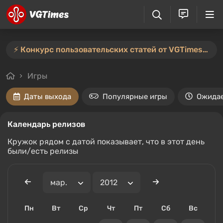
⚡️ Конкурс пользовательских статей от VGTimes продлён — участвуйте тут ⚡️
Игры
Даты выхода
Популярные игры
Ожида
Календарь релизов
Кружок рядом с датой показывает, что в этот день
были/есть релизы
Пн
Вт
Ср
Чт
Пт
Сб
Вс