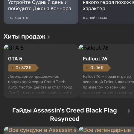
Устройте Судный день и
какого героя похож 
победите Джона Коннора
характер
только что
6 дней назад
Хиты продаж
GTA 5
Fallout 76
От 372 ₽
От 16 ₽
Легендарное продолжение
Fallout 76 — новая игра во
популярной серии Grand Theft
вселенной Fallout, являетс
Auto. Местом действия стал город
приквелом ко всем без
Лос-Сантос, полюбившийся ещё в
исключения частям серии.
Grand Theft Auto: San Andreas .
События начинаются с Уб
Впервые игра расскажет историю
76, первого среди построе
сразу трех персонажей: Майкла,
Гайды Assassin's Creed Black Flag
Оно же, по задумке специа
Тревора и Франклина, между
Vault-Tec, должно открыть
Resynced
которыми вы сможете
первым после того, как на
переключаться в любое время.
Америку упадут ядерные б
Жанр и...
Место действия Fallout...