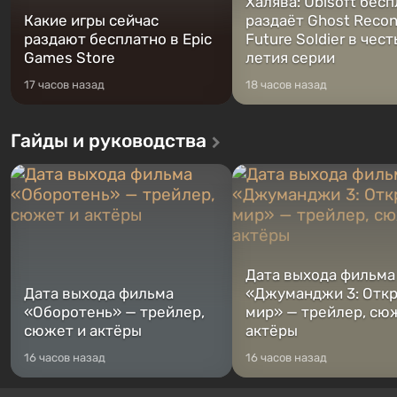
Халява: Ubisoft бес
Какие игры сейчас
раздаёт Ghost Recon
раздают бесплатно в Epic
Future Soldier в чест
Games Store
летия серии
17 часов назад
18 часов назад
Гайды и руководства
Дата выхода фильма
Дата выхода фильма
«Джуманджи 3: Отк
«Оборотень» — трейлер,
мир» — трейлер, сю
сюжет и актёры
актёры
16 часов назад
16 часов назад