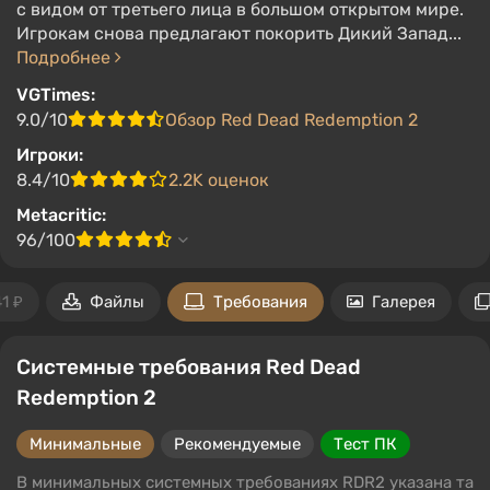
с видом от третьего лица в большом открытом мире.
Игрокам снова предлагают покорить Дикий Запад...
Подробнее
VGTimes:
9.0/10
Обзор Red Dead Redemption 2
Игроки:
8.4/10
2.2K оценок
Metacritic:
96/100
1 ₽
Файлы
Требования
Галерея
Системные требования Red Dead
Redemption 2
Минимальные
Рекомендуемые
Тест ПК
В минимальных системных требованиях RDR2 указана та