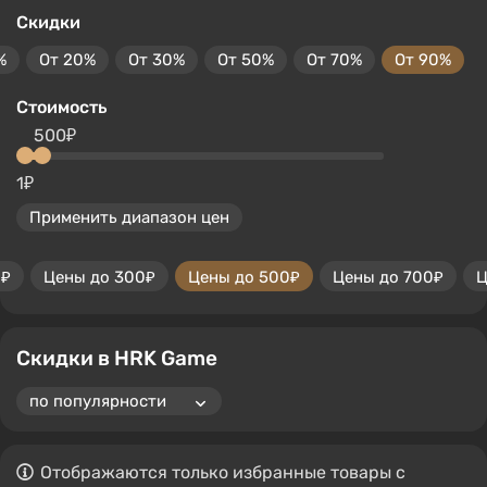
Скидки
%
От 20%
От 30%
От 50%
От 70%
От 90%
Стоимость
500₽
1₽
Применить диапазон цен
0₽
Цены до 300₽
Цены до 500₽
Цены до 700₽
Ц
Скидки в HRK Game
Отображаются только избранные товары с