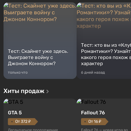
Тест: кто вы из «Клу
Тест: Скайнет уже здесь.
Романтики»? Узнайте
Выиграете войну с
какого героя похож 
Джоном Коннором?
характер
только что
6 дней назад
Хиты продаж
GTA 5
Fallout 76
От 372 ₽
От 16 ₽
Легендарное продолжение
Fallout 76 — новая игра во