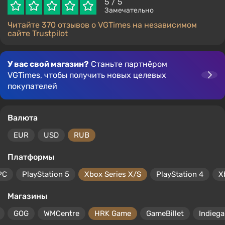
5
/ 5
Замечательно
Читайте 370 отзывов о VGTimes на независимом
сайте Trustpilot
У вас свой магазин?
Станьте партнёром
VGTimes, чтобы получить новых целевых
покупателей
Валюта
EUR
USD
RUB
Платформы
PC
PlayStation 5
Xbox Series X/S
PlayStation 4
X
Магазины
GOG
WMCentre
HRK Game
GameBillet
Indiega