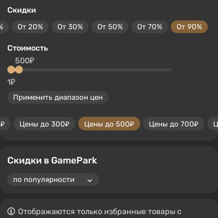
Скидки
%
От 20%
От 30%
От 50%
От 70%
От 90%
Стоимость
500₽
1₽
Применить диапазон цен
0₽
Цены до 300₽
Цены до 500₽
Цены до 700₽
Ц
Скидки в GamePark
Отображаются только избранные товары с