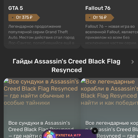
GTA 5
Fallout 76
От 375 ₽
От 16 ₽
Легендарное продолжение
Fallout 76 — новая игра во
популярной серии Grand Theft
вселенной Fallout, являетс
Auto. Местом действия стал город
приквелом ко всем без
Лос-Сантос, полюбившийся ещё в
исключения частям серии.
Grand Theft Auto: San Andreas .
События начинаются с Уб
Впервые игра расскажет историю
76, первого среди построе
сразу трех персонажей: Майкла,
Гайды Assassin's Creed Black Flag
Оно же, по задумке специа
Тревора и Франклина, между
Vault-Tec, должно открыть
Resynced
которыми вы сможете
первым после того, как на
переключаться в любое время.
Америку упадут ядерные б
Жанр и...
Место действия Fallout...
Все сундуки в Assassin's
Все легендарные ко
Creed Black Flag Resynced
в Assassin's Creed Bl
×
— где найти обычные и
Flag Resynced — где
РУЛЕТКА ИГР