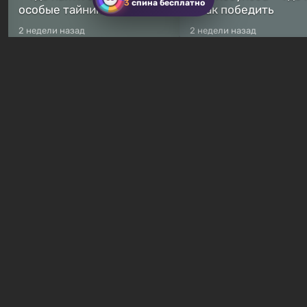
3
спина бесплатно
особые тайники
и как победить
2 недели назад
2 недели назад
Бесплатные раздачи
Халява: в Steam началась
В Steam навсегда
бесплатная раздача
бесплатными стали 
симулятора выживания
8 игр — среди них ес
Breathedge
хоррор с рейтингом
9 часов назад
13 часов назад
Гайды и руководства