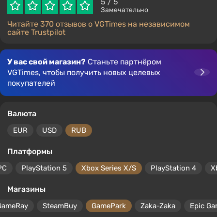
5
/ 5
Замечательно
Читайте 370 отзывов о VGTimes на независимом
сайте Trustpilot
У вас свой магазин?
Станьте партнёром
VGTimes, чтобы получить новых целевых
покупателей
Валюта
EUR
USD
RUB
Платформы
PC
PlayStation 5
Xbox Series X/S
PlayStation 4
X
Магазины
GameRay
SteamBuy
GamePark
Zaka-Zaka
Epic Ga