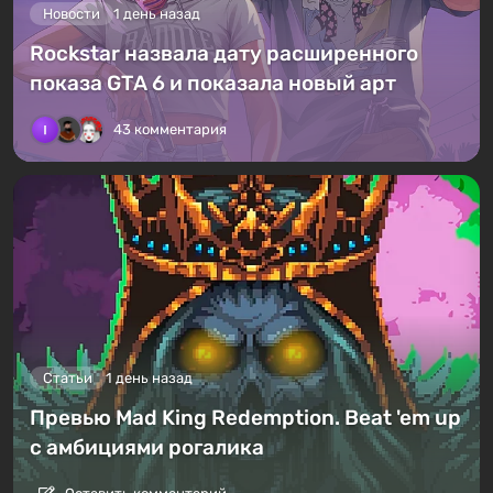
Новости
1 день назад
Rockstar назвала дату расширенного
показа GTA 6 и показала новый арт
43 комментария
Статьи
1 день назад
Превью Mad King Redemption. Beat 'em up
с амбициями рогалика