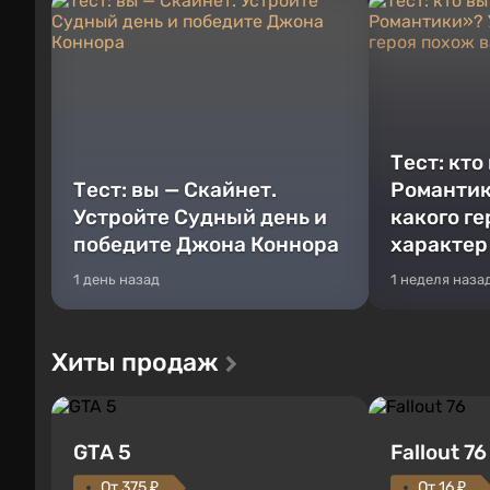
Тест: кто
Тест: вы — Скайнет.
Романтик
Устройте Судный день и
какого г
победите Джона Коннора
характер
1 день назад
1 неделя наза
Хиты продаж
GTA 5
Fallout 76
От 375 ₽
От 16 ₽