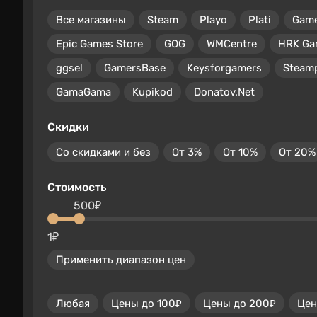
Все магазины
Steam
Playo
Plati
Gam
Epic Games Store
GOG
WMCentre
HRK Ga
ggsel
GamersBase
Keysforgamers
Steam
GamaGama
Kupikod
Donatov.Net
Скидки
Со скидками и без
От 3%
От 10%
От 20%
Стоимость
500₽
1₽
Применить диапазон цен
Любая
Цены до 100₽
Цены до 200₽
Цен