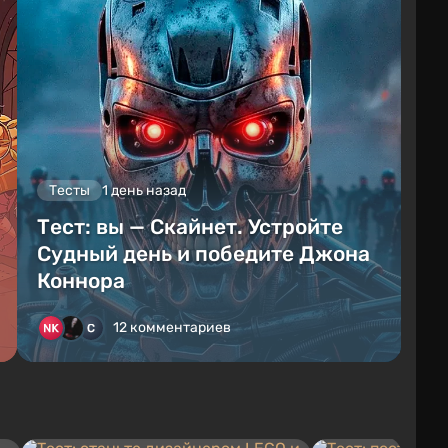
Тесты
1 день назад
Тест: вы — Скайнет. Устройте
Судный день и победите Джона
Коннора
12 комментариев