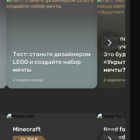
Тест: постр
на случай к
Тест: станьте дизайнером
Это будет Va
LEGO и создайте набор
«Укрытие» 
мечты
мечты?
2 недели назад
2 недели назад
Minecraft
Need for Spe
Wanted (201
От 356 ₽