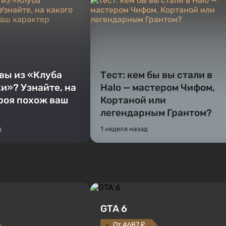
 вы из «Клуба
Тест: кем бы вы стали в
и»? Узнайте, на
Halo — мастером Чифом,
ероя похож ваш
Кортаной или
легендарным Грантом?
д
1 неделя назад
GTA 6
От 4687 ₽