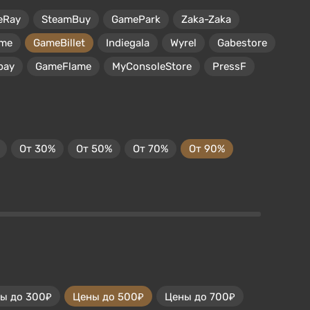
eRay
SteamBuy
GamePark
Zaka-Zaka
me
GameBillet
Indiegala
Wyrel
Gabestore
pay
GameFlame
MyConsoleStore
PressF
От 30%
От 50%
От 70%
От 90%
ы до 300₽
Цены до 500₽
Цены до 700₽