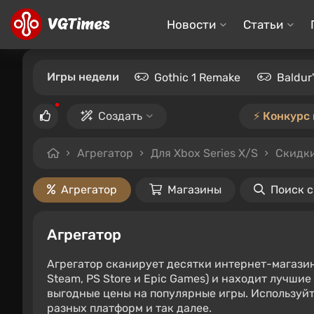
Новости
Статьи
Игры недели
Gothic 1 Remake
Baldur
Создать
⚡️ Конкурс
Агрегатор
Для Xbox Series X/S
Скидки
Агрегатор
Магазины
Поиск 
Агрегатор
Агрегатор сканирует десятки интернет-магази
Steam, PS Store и Epic Games) и находит лучши
выгодные цены на популярные игры. Используйт
разных платформ и так далее.