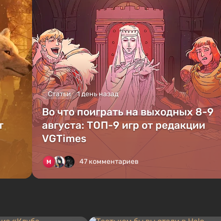
Статьи
1 день назад
Во что поиграть на выходных 8-9
т
августа: ТОП-9 игр от редакции
VGTimes
47 комментариев