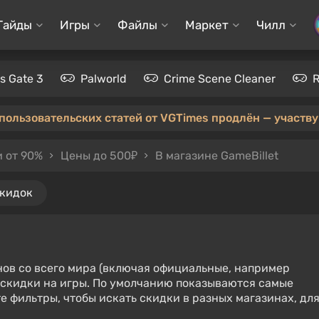
Гайды
Игры
Файлы
Маркет
Чилл
's Gate 3
Palworld
Crime Scene Cleaner
 пользовательских статей от VGTimes продлён — участвуй
 от 90%
Цены до 500₽
В магазине GameBillet
скидок
нов со всего мира (включая официальные, например
е скидки на игры. По умолчанию показываются самые
е фильтры, чтобы искать скидки в разных магазинах, дл