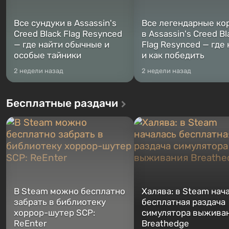
Все сундуки в Assassin's
Все легендарные ко
Creed Black Flag Resynced
в Assassin's Creed Bl
— где найти обычные и
Flag Resynced — где
особые тайники
и как победить
2 недели назад
2 недели назад
Бесплатные раздачи
В Steam можно бесплатно
Халява: в Steam нач
забрать в библиотеку
бесплатная раздача
хоррор-шутер SCP:
симулятора выжива
ReEnter
Breathedge