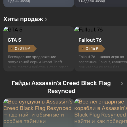
1 день назад
1 неделя назад
Хиты продаж
GTA 5
Fallout 76
От 375 ₽
От 16 ₽
Легендарное продолжение
Fallout 76 — новая игра во
популярной серии Grand Theft
вселенной Fallout, являетс
Auto. Местом действия стал город
приквелом ко всем без
Лос-Сантос, полюбившийся ещё в
исключения частям серии.
Grand Theft Auto: San Andreas .
События начинаются с Уб
Гайды Assassin's Creed Black Flag
Впервые игра расскажет историю
76, первого среди построе
сразу трех персонажей: Майкла,
Оно же, по задумке специа
Resynced
Тревора и Франклина, между
Vault-Tec, должно открыть
которыми вы сможете
первым после того, как на
переключаться в любое время.
Америку упадут ядерные б
Жанр и...
Место действия Fallout...