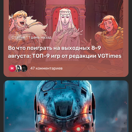
Статьи
1 день назад
Во что поиграть на выходных 8-9
августа: ТОП-9 игр от редакции VGTimes
47 комментариев