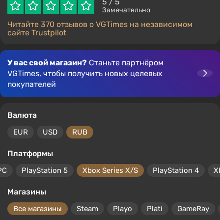
5
/ 5
Замечательно
Читайте 370 отзывов о VGTimes на независимом
сайте Trustpilot
У вас свой магазин?
Станьте партнёром
VGTimes, чтобы получить новых целевых
покупателей
Валюта
EUR
USD
RUB
Платформы
PC
PlayStation 5
Xbox Series X/S
PlayStation 4
X
Магазины
Все магазины
Steam
Playo
Plati
GameRay