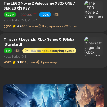
The LEGO Movie 2 Videogame XBOX ONE /
SERIES X|S KEY
327 ₽
200000 ₽
-99%
Xbox Series X/S, Xbox One
ggsel
4.2
463 отзыва
Поддержка на VGTimes
Minecraft Legends (Xbox Series X) [Global]
[Standard]
1 ₽
-15% по промокоду happysale
Xbox Series X/S
Wyrel
3.1
103 отзыва
Промокоды