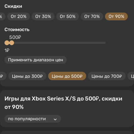
Скидки
%
От 20%
От 30%
От 50%
От 70%
От 90%
Стоимость
500₽
1₽
Применить диапазон цен
0₽
Цены до 300₽
Цены до 500₽
Цены до 700₽
Ц
Игры для Xbox Series X/S до 500₽, скидки
от 90%