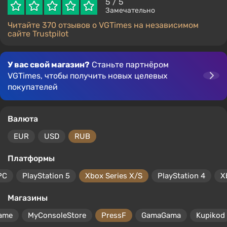
5
/ 5
Замечательно
Читайте 370 отзывов о VGTimes на независимом
сайте Trustpilot
У вас свой магазин?
Станьте партнёром
VGTimes, чтобы получить новых целевых
покупателей
Валюта
EUR
USD
RUB
Платформы
PC
PlayStation 5
Xbox Series X/S
PlayStation 4
X
Магазины
ame
MyConsoleStore
PressF
GamaGama
Kupikod