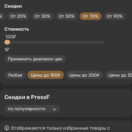
Скидки
%
От 20%
От 30%
От 50%
От 70%
От 90%
Стоимость
100₽
1₽
Применить диапазон цен
Любая
Цены до 100₽
Цены до 200₽
Цены до 3
Скидки в PressF
Отображаются только избранные товары с