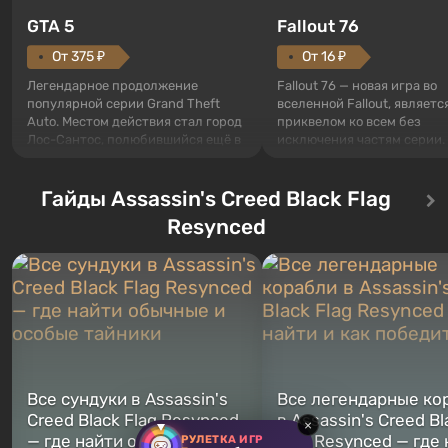
GTA 5
Fallout 76
От 375 ₽
От 16 ₽
Легендарное продолжение
Fallout 76 — новая игра во
популярной серии Grand Theft
вселенной Fallout, являетс
Auto. Местом действия стал город
приквелом ко всем без
Лос-Сантос, полюбившийся ещё в
исключения частям серии.
Grand Theft Auto: San Andreas .
События начинаются с Уб
Впервые игра расскажет историю
76, первого среди построе
сразу трех персонажей: Майкла,
Гайды Assassin's Creed Black Flag
Оно же, по задумке специа
Тревора и Франклина, между
Vault-Tec, должно открыть
Resynced
которыми вы сможете
первым после того, как на
переключаться в любое время.
Америку упадут ядерные б
Жанр и...
Место действия Fallout...
Все сундуки в Assassin's
Все легендарные ко
Creed Black Flag Resynced
в Assassin's Creed Bl
×
— где найти обычные и
Flag Resynced — где
РУЛЕТКА ИГР