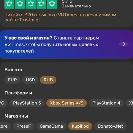
5
/ 5
Замечательно
Читайте 370 отзывов о VGTimes на независимом
сайте Trustpilot
У вас свой магазин?
Станьте партнёром
VGTimes, чтобы получить новых целевых
покупателей
Валюта
EUR
USD
RUB
Платформы
PC
PlayStation 5
Xbox Series X/S
PlayStation 4
X
Магазины
tore
PressF
GamaGama
Kupikod
Donatov.Net