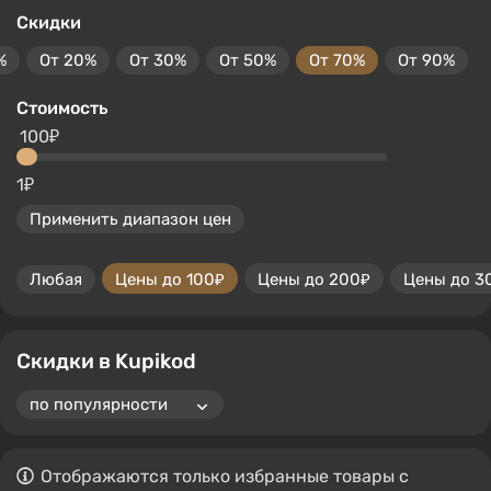
Скидки
%
От 20%
От 30%
От 50%
От 70%
От 90%
Стоимость
100₽
1₽
Применить диапазон цен
Любая
Цены до 100₽
Цены до 200₽
Цены до 3
Скидки в Kupikod
Отображаются только избранные товары с