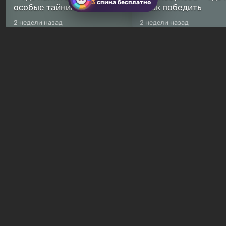
3
спина бесплатно
особые тайники
и как победить
2 недели назад
2 недели назад
Бесплатные раздачи
Халява: в Steam началась
В Steam навсегда
бесплатная раздача
бесплатными стали 
симулятора выживания
8 игр — среди них ес
Breathedge
хоррор с рейтингом
11 часов назад
16 часов назад
Гайды и руководства