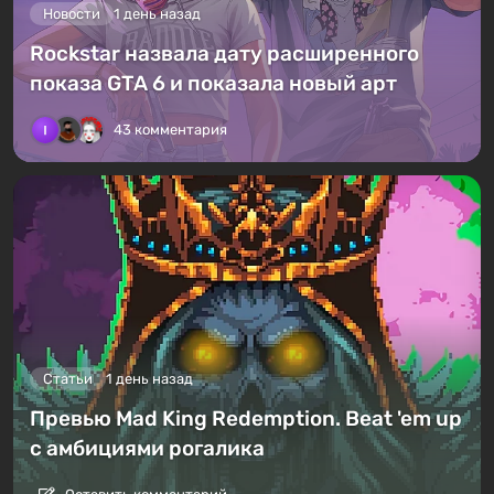
Новости
1 день назад
Rockstar назвала дату расширенного
показа GTA 6 и показала новый арт
43 комментария
Статьи
1 день назад
Превью Mad King Redemption. Beat 'em up
с амбициями рогалика