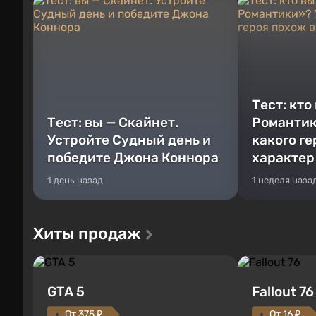
Тест: кто
Тест: вы — Скайнет.
Романтик
Устройте Судный день и
какого г
победите Джона Коннора
характер
1 день назад
1 неделя наза
Хиты продаж
GTA 5
Fallout 76
От 375 ₽
От 16 ₽