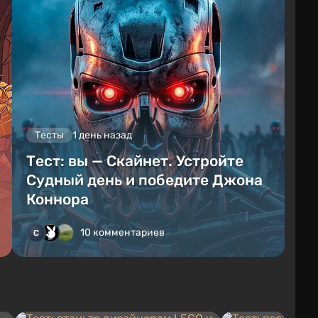
Тесты
1 день назад
Тест: вы — Скайнет. Устройте
Судный день и победите Джона
Коннора
10 комментариев