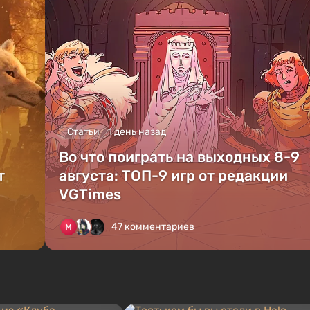
Статьи
1 день назад
Во что поиграть на выходных 8-9
т
августа: ТОП-9 игр от редакции
VGTimes
47 комментариев