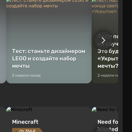
Тест: постр
на случай к
Тест: станьте дизайнером
Это будет Va
LEGO и создайте набор
«Укрытие» 
мечты
мечты?
2 недели назад
2 недели назад
Minecraft
Need for Spe
Wanted (201
От 356 ₽