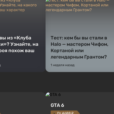
 вы из «Клуба
Тест: кем бы вы стали в
и»? Узнайте, на
Halo — мастером Чифом,
ероя похож ваш
Кортаной или
легендарным Грантом?
д
1 неделя назад
GTA 6
От 4688 ₽