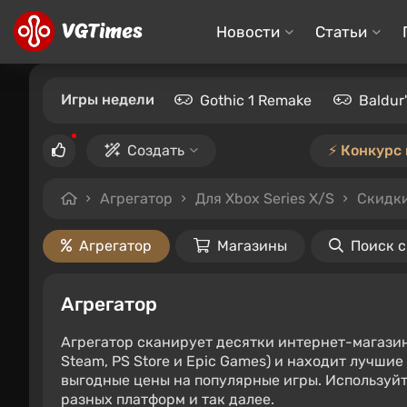
Новости
Статьи
Игры недели
Gothic 1 Remake
Baldur
Создать
⚡️ Конкурс
Агрегатор
Для Xbox Series X/S
Скидки
Агрегатор
Магазины
Поиск 
Агрегатор
Агрегатор сканирует десятки интернет-магази
Steam, PS Store и Epic Games) и находит лучши
выгодные цены на популярные игры. Используйт
разных платформ и так далее.