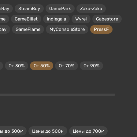
eRay
SteamBuy
GamePark
Zaka-Zaka
me
GameBillet
Indiegala
Wyrel
Gabestore
pay
GameFlame
MyConsoleStore
PressF
От 30%
От 50%
От 70%
От 90%
ы до 300₽
Цены до 500₽
Цены до 700₽