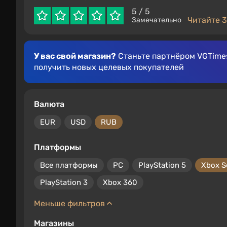
5
/ 5
Читайте 3
Замечательно
У вас свой магазин?
Станьте партнёром VGTimes
получить новых целевых покупателей
Валюта
EUR
USD
RUB
Платформы
Все платформы
PC
PlayStation 5
Xbox S
PlayStation 3
Xbox 360
Меньше фильтров
Магазины