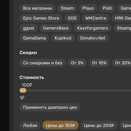
Все магазины
Steam
Playo
Plati
Gam
Epic Games Store
GOG
WMCentre
HRK Ga
ggsel
GamersBase
Keysforgamers
Steam
GamaGama
Kupikod
Donatov.Net
Скидки
Со скидками и без
От 3%
От 10%
От 20%
Стоимость
100₽
1₽
Применить диапазон цен
Любая
Цены до 100₽
Цены до 200₽
Цен