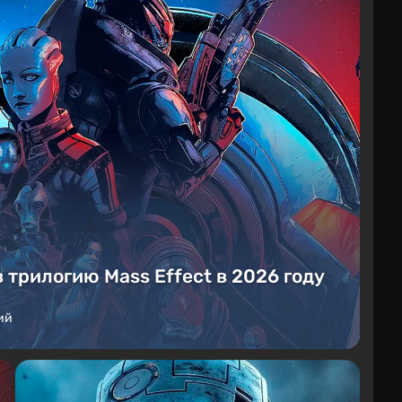
в трилогию Mass Effect в 2026 году
ий