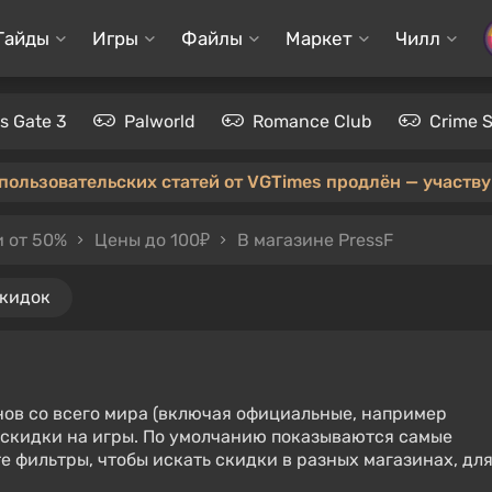
Гайды
Игры
Файлы
Маркет
Чилл
's Gate 3
Palworld
Romance Club
Crime 
 пользовательских статей от VGTimes продлён — участвуй
 от 50%
Цены до 100₽
В магазине PressF
скидок
нов со всего мира (включая официальные, например
е скидки на игры. По умолчанию показываются самые
е фильтры, чтобы искать скидки в разных магазинах, дл