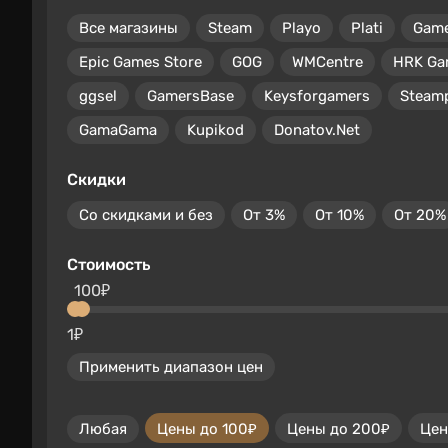
Все магазины
Steam
Playo
Plati
Gam
Epic Games Store
GOG
WMCentre
HRK Ga
ggsel
GamersBase
Keysforgamers
Steam
GamaGama
Kupikod
Donatov.Net
Скидки
Со скидками и без
От 3%
От 10%
От 20%
Стоимость
100₽
1₽
Применить диапазон цен
Любая
Цены до 100₽
Цены до 200₽
Цен