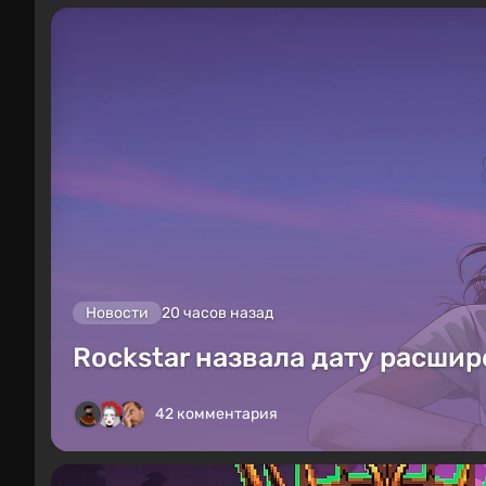
Новости
20 часов назад
Rockstar назвала дату расшир
42 комментария