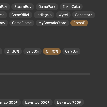
eRay
SteamBuy
GamePark
Zaka-Zaka
me
GameBillet
Indiegala
Wyrel
Gabestore
pay
GameFlame
MyConsoleStore
PressF
От 30%
От 50%
От 70%
От 90%
ы до 300₽
Цены до 500₽
Цены до 700₽