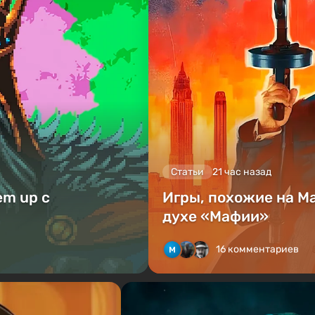
Статьи
21 час назад
em up с
Игры, похожие на M
духе «Мафии»
16 комментариев