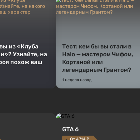
 вы из «Клуба
Тест: кем бы вы стали в
и»? Узнайте, на
Halo — мастером Чифом,
ероя похож ваш
Кортаной или
легендарным Грантом?
1 неделя назад
GTA 6
От 4714 ₽