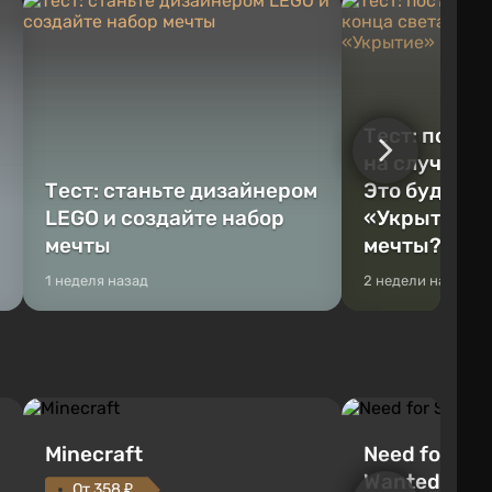
Тест: постр
на случай к
Тест: станьте дизайнером
Это будет Va
LEGO и создайте набор
«Укрытие» 
мечты
мечты?
1 неделя назад
2 недели назад
Minecraft
Need for Spe
Wanted (201
От 358 ₽