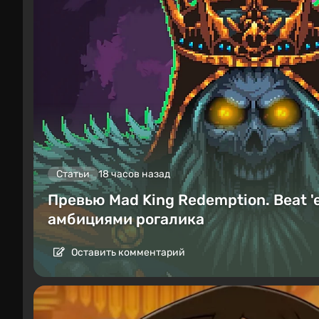
Статьи
18 часов назад
Превью Mad King Redemption. Beat '
амбициями рогалика
Оставить комментарий