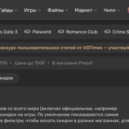
Гайды
Игры
Файлы
Маркет
Чилл
's Gate 3
Palworld
Romance Club
Crime 
конкурс пользовательских статей от VGTimes — участвуйт
70%
Цены до 100₽
В магазине PressF
скидок
нов со всего мира (включая официальные, например
е скидки на игры. По умолчанию показываются самые
е фильтры, чтобы искать скидки в разных магазинах, дл