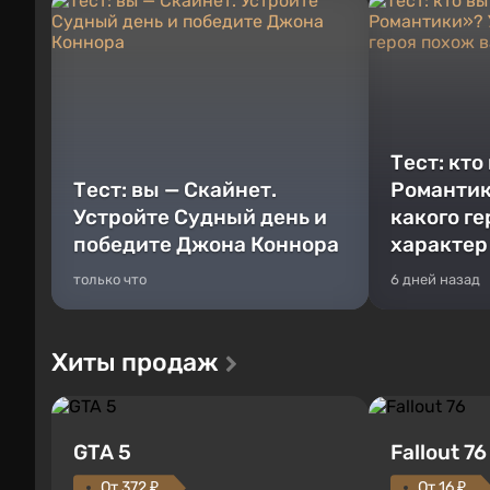
Тест: кто
Тест: вы — Скайнет.
Романтик
Устройте Судный день и
какого г
победите Джона Коннора
характер
только что
6 дней назад
Хиты продаж
GTA 5
Fallout 76
От 372 ₽
От 16 ₽