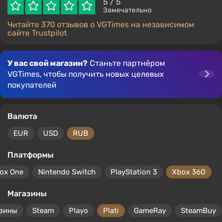
5
/ 5
Замечательно
Читайте 370 отзывов о VGTimes на независимом
сайте Trustpilot
У вас свой магазин?
Станьте партнёром
VGTimes, чтобы получить новых целевых
покупателей
Валюта
EUR
USD
RUB
Платформы
ox One
Nintendo Switch
PlayStation 3
Xbox 360
Магазины
азины
Steam
Playo
Plati
GameRay
SteamBuy