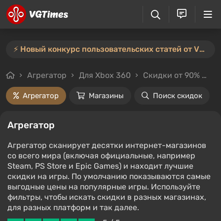
⚡️ Новый конкурс пользовательских статей от VGTimes — участвуйте тут ⚡️
Агрегатор
Для Xbox 360
Скидки от 90%
Це
Агрегатор
Магазины
Поиск скидок
Агрегатор
Агрегатор сканирует десятки интернет-магазинов
со всего мира (включая официальные, например
Steam, PS Store и Epic Games) и находит лучшие
скидки на игры. По умолчанию показываются самые
выгодные цены на популярные игры. Используйте
фильтры, чтобы искать скидки в разных магазинах,
для разных платформ и так далее.