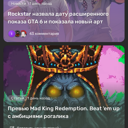
Новости
1 день назад
Rockstar назвала дату расширенного
показа GTA 6 и показала новый арт
43 комментария
Статьи
1 день назад
Превью Mad King Redemption. Beat 'em up
с амбициями рогалика