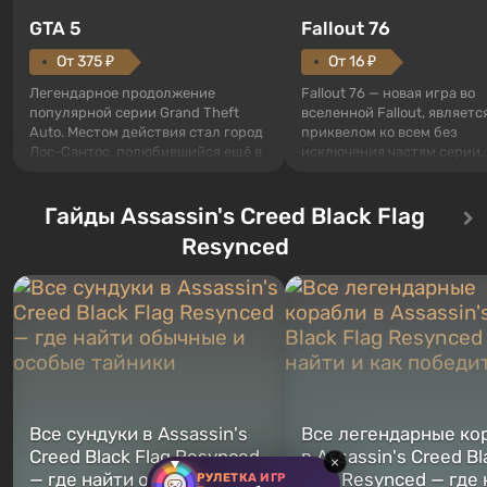
GTA 5
Fallout 76
От 375 ₽
От 16 ₽
Легендарное продолжение
Fallout 76 — новая игра во
популярной серии Grand Theft
вселенной Fallout, являетс
Auto. Местом действия стал город
приквелом ко всем без
Лос-Сантос, полюбившийся ещё в
исключения частям серии.
Grand Theft Auto: San Andreas .
События начинаются с Уб
Впервые игра расскажет историю
76, первого среди построе
сразу трех персонажей: Майкла,
Гайды Assassin's Creed Black Flag
Оно же, по задумке специа
Тревора и Франклина, между
Vault-Tec, должно открыть
Resynced
которыми вы сможете
первым после того, как на
переключаться в любое время.
Америку упадут ядерные б
Жанр и...
Место действия Fallout...
Все сундуки в Assassin's
Все легендарные ко
Creed Black Flag Resynced
в Assassin's Creed Bl
×
— где найти обычные и
Flag Resynced — где
РУЛЕТКА ИГР