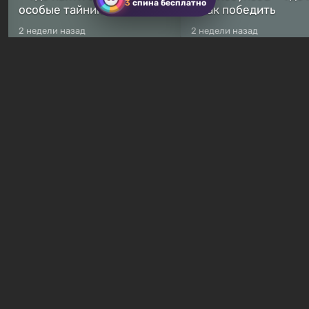
3
спина бесплатно
особые тайники
и как победить
2 недели назад
2 недели назад
Бесплатные раздачи
Халява: в Steam началась
В Steam навсегда
бесплатная раздача
бесплатными стали 
симулятора выживания
8 игр — среди них ес
Breathedge
хоррор с рейтингом
7 часов назад
11 часов назад
Гайды и руководства