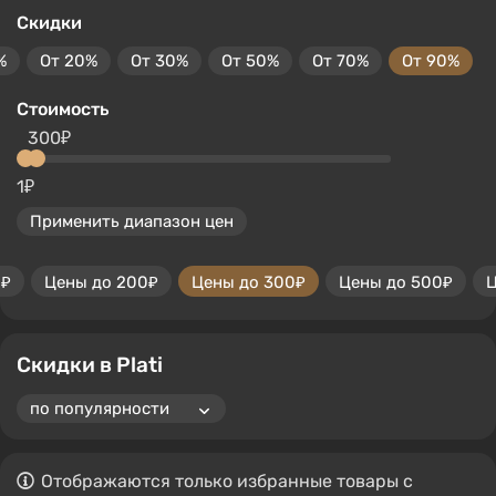
Скидки
%
От 20%
От 30%
От 50%
От 70%
От 90%
Стоимость
300₽
1₽
Применить диапазон цен
0₽
Цены до 200₽
Цены до 300₽
Цены до 500₽
Ц
Скидки в Plati
Отображаются только избранные товары с