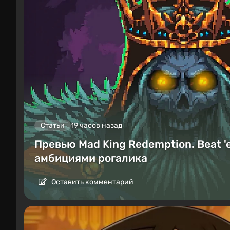
Статьи
19 часов назад
Превью Mad King Redemption. Beat '
амбициями рогалика
Оставить комментарий