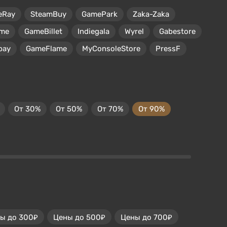
eRay
SteamBuy
GamePark
Zaka-Zaka
me
GameBillet
Indiegala
Wyrel
Gabestore
pay
GameFlame
MyConsoleStore
PressF
От 30%
От 50%
От 70%
От 90%
ы до 300₽
Цены до 500₽
Цены до 700₽