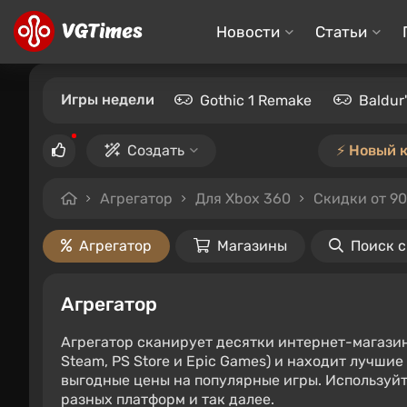
Новости
Статьи
Игры недели
Gothic 1 Remake
Baldur
Создать
⚡️ Новый 
Агрегатор
Для Xbox 360
Скидки от 9
Агрегатор
Магазины
Поиск 
Агрегатор
Агрегатор сканирует десятки интернет-магази
Steam, PS Store и Epic Games) и находит лучши
выгодные цены на популярные игры. Используйт
разных платформ и так далее.