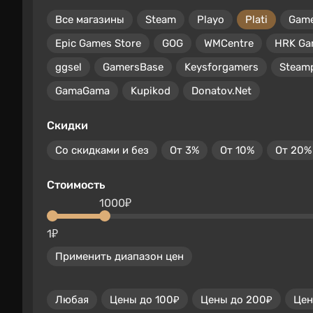
Все магазины
Steam
Playo
Plati
Gam
Epic Games Store
GOG
WMCentre
HRK Ga
ggsel
GamersBase
Keysforgamers
Steam
GamaGama
Kupikod
Donatov.Net
Скидки
Со скидками и без
От 3%
От 10%
От 20%
Стоимость
1000₽
1₽
Применить диапазон цен
Любая
Цены до 100₽
Цены до 200₽
Цен