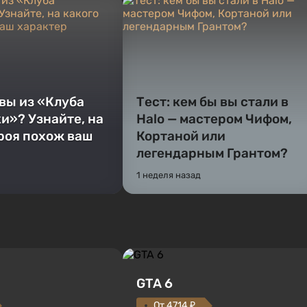
 вы из «Клуба
Тест: кем бы вы стали в
и»? Узнайте, на
Halo — мастером Чифом,
ероя похож ваш
Кортаной или
легендарным Грантом?
1 неделя назад
GTA 6
От 4714 ₽