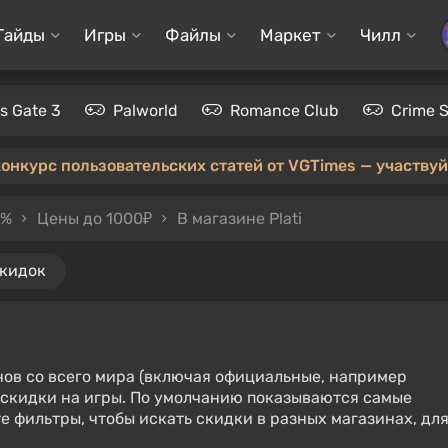
Гайды
Игры
Файлы
Маркет
Чилл
's Gate 3
Palworld
Romance Club
Crime 
конкурс пользовательских статей от VGTimes — участвуйт
0%
Цены до 1000₽
В магазине Plati
скидок
нов со всего мира (включая официальные, например
е скидки на игры. По умолчанию показываются самые
е фильтры, чтобы искать скидки в разных магазинах, дл