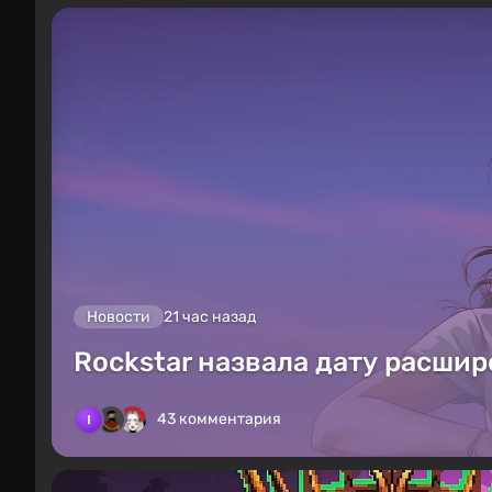
Новости
21 час назад
Rockstar назвала дату расшир
43 комментария