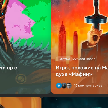
Статьи
22 часа назад
em up с
Игры, похожие на M
духе «Мафии»
16 комментариев