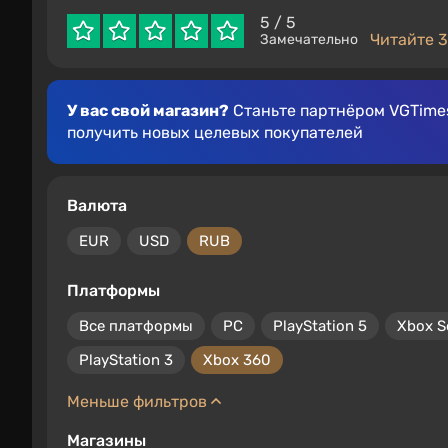
5
/ 5
Читайте 3
Замечательно
У вас свой магазин?
Станьте партнёром VGTimes
получить новых целевых покупателей
Валюта
EUR
USD
RUB
Платформы
Все платформы
PC
PlayStation 5
Xbox S
PlayStation 3
Xbox 360
Меньше фильтров
Магазины