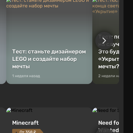
Тест: постр
на случай к
Тест: станьте дизайнером
Это будет Va
LEGO и создайте набор
«Укрытие» 
мечты
мечты?
1 неделя назад
2 недели назад
Minecraft
Need for Spe
Wanted (201
От 358 ₽