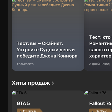
Тест: кто
Тест: вы — Скайнет.
Романтик
Устройте Судный день и
какого г
победите Джона Коннора
характер
только что
6 дней назад
Хиты продаж
GTA 5
Fallout 76
От 372 ₽
От 16 ₽