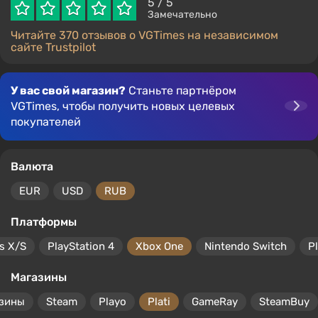
5
/ 5
Замечательно
Читайте 370 отзывов о VGTimes на независимом
сайте Trustpilot
У вас свой магазин?
Станьте партнёром
VGTimes, чтобы получить новых целевых
покупателей
Валюта
EUR
USD
RUB
Платформы
s X/S
PlayStation 4
Xbox One
Nintendo Switch
P
Магазины
азины
Steam
Playo
Plati
GameRay
SteamBuy