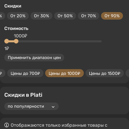
Скидки
%
От 20%
От 30%
От 50%
От 70%
От 90%
Стоимость
1000₽
1₽
Применить диапазон цен
₽
Цены до 700₽
Цены до 1000₽
Цены до 1500₽
Скидки в Plati
Отображаются только избранные товары с