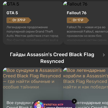
GTA 5
Fallout 76
От 379 ₽
От 17 ₽
Легендарное продолжение
Fallout 76 — новая игра во
популярной серии Grand Theft
вселенной Fallout, являетс
Auto. Местом действия стал город
приквелом ко всем без
Лос-Сантос, полюбившийся ещё в
исключения частям серии.
Grand Theft Auto: San Andreas .
События начинаются с Уб
Впервые игра расскажет историю
76, первого среди построе
сразу трех персонажей: Майкла,
Гайды Assassin's Creed Black Flag
Оно же, по задумке специа
Тревора и Франклина, между
Vault-Tec, должно открыть
Resynced
которыми вы сможете
первым после того, как на
переключаться в любое время.
Америку упадут ядерные б
Жанр и...
Место действия Fallout...
×
Все сундуки в Assassin's
Все легендарные ко
РУЛЕТКА ИГР
Creed Black Flag Resynced
в Assassin's Creed Bl
3
спина бесплатно