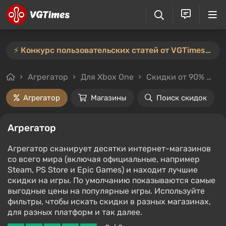
⚡️ Конкурс пользовательских статей от VGTimes продлён — участвуйте тут ⚡️
Агрегатор
Для Xbox One
Скидки от 90%
Це
Агрегатор
Магазины
Поиск скидок
Агрегатор
Агрегатор сканирует десятки интернет-магазинов
со всего мира (включая официальные, например
Steam, PS Store и Epic Games) и находит лучшие
скидки на игры. По умолчанию показываются самые
выгодные цены на популярные игры. Используйте
фильтры, чтобы искать скидки в разных магазинах,
для разных платформ и так далее.