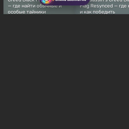
— где найти обычные и
Flag Resynced — где
особые тайники
и как победить
2 недели назад
2 недели назад
Бесплатные раздачи
В Steam можно бесплатно
забрать в свою
Халява: в EGS начал
библиотеку 5 игр. Есть
бесплатная раздача
экшен с магией
хоррора Cat Named 
3 часа назад
1 день назад