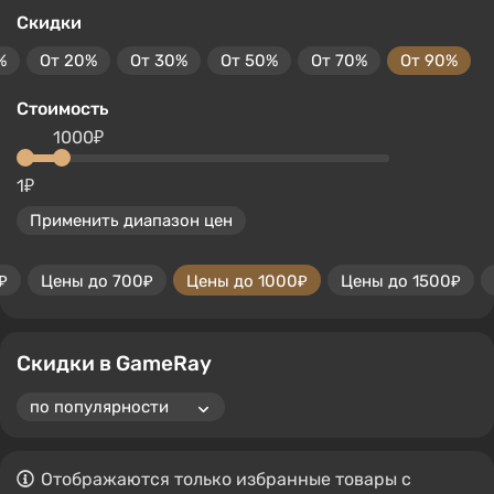
Скидки
%
От 20%
От 30%
От 50%
От 70%
От 90%
Стоимость
1000₽
1₽
Применить диапазон цен
₽
Цены до 700₽
Цены до 1000₽
Цены до 1500₽
Скидки в GameRay
Отображаются только избранные товары с