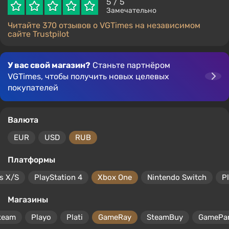
5
/ 5
Замечательно
Читайте 370 отзывов о VGTimes на независимом
сайте Trustpilot
У вас свой магазин?
Станьте партнёром
VGTimes, чтобы получить новых целевых
покупателей
Валюта
EUR
USD
RUB
Платформы
s X/S
PlayStation 4
Xbox One
Nintendo Switch
P
Магазины
team
Playo
Plati
GameRay
SteamBuy
GamePa