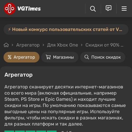
⚡️ Новый конкурс пользовательских статей от VGTimes — участвуйте тут ⚡️
Агрегатор
Для Xbox One
Скидки от 90%
Це
Агрегатор
Магазины
Поиск скидок
Агрегатор
Агрегатор сканирует десятки интернет-магазинов
со всего мира (включая официальные, например
Steam, PS Store и Epic Games) и находит лучшие
скидки на игры. По умолчанию показываются самые
выгодные цены на популярные игры. Используйте
фильтры, чтобы искать скидки в разных магазинах,
для разных платформ и так далее.