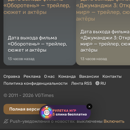
Дата выхода фильма
Дата выхода фильма
«Джуманджи 3: Отк
«Оборотень» — трейлер,
мир» — трейлер, сю
сюжет и актёры
актёры
13 часов назад
13 часов назад
Справка
Реклама
О нас
Команда
Вакансии
Контакты
Политика конфиденциальности
Лента RSS
RU
© 2011 - 2026 VGTimes
×
Полная версия
РУЛЕТКА ИГР
3
спина бесплатно
Push-уведомления о новостях:
выключены
Включить