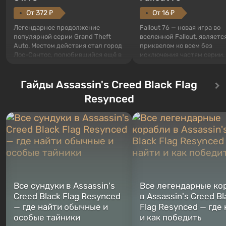
От 372 ₽
От 16 ₽
Легендарное продолжение
Fallout 76 — новая игра во
популярной серии Grand Theft
вселенной Fallout, являетс
Auto. Местом действия стал город
приквелом ко всем без
Лос-Сантос, полюбившийся ещё в
исключения частям серии.
Grand Theft Auto: San Andreas .
События начинаются с Уб
Впервые игра расскажет историю
76, первого среди построе
сразу трех персонажей: Майкла,
Гайды Assassin's Creed Black Flag
Оно же, по задумке специа
Тревора и Франклина, между
Vault-Tec, должно открыть
Resynced
которыми вы сможете
первым после того, как на
переключаться в любое время.
Америку упадут ядерные б
Жанр и...
Место действия Fallout...
Все сундуки в Assassin's
Все легендарные ко
Creed Black Flag Resynced
в Assassin's Creed Bl
— где найти обычные и
Flag Resynced — где
особые тайники
и как победить