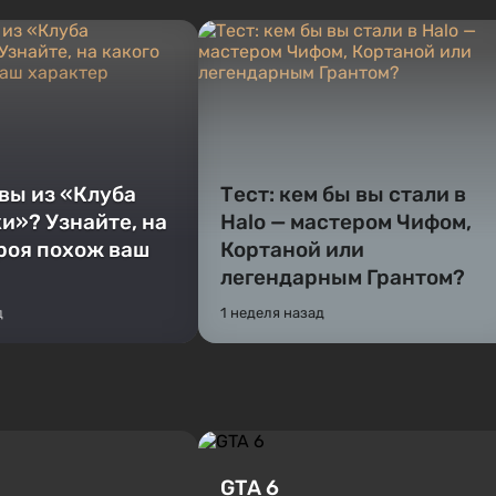
 вы из «Клуба
Тест: кем бы вы стали в
и»? Узнайте, на
Halo — мастером Чифом,
ероя похож ваш
Кортаной или
легендарным Грантом?
д
1 неделя назад
GTA 6