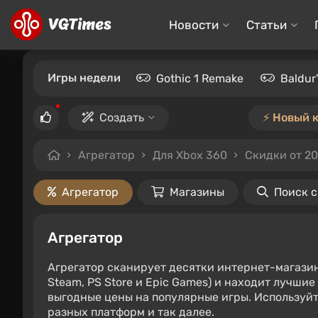
Новости
Статьи
Игры недели
Gothic 1 Remake
Baldur
Создать
⚡️ Новый 
Агрегатор
Для Xbox 360
Скидки от 2
Агрегатор
Магазины
Поиск 
Агрегатор
Агрегатор сканирует десятки интернет-магази
Steam, PS Store и Epic Games) и находит лучши
выгодные цены на популярные игры. Используйт
разных платформ и так далее.