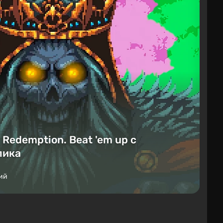
Redemption. Beat 'em up с
лика
ий