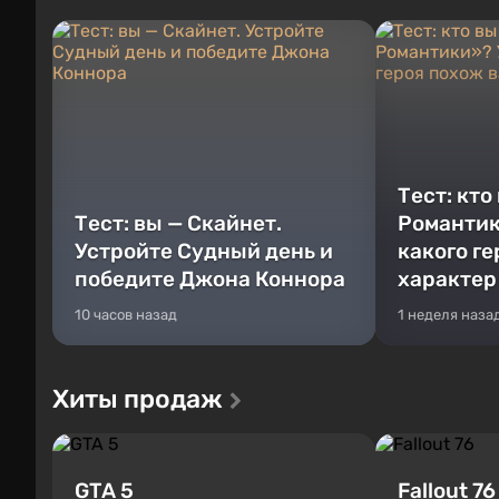
Тест: кто
Тест: вы — Скайнет.
Романтик
Устройте Судный день и
какого г
победите Джона Коннора
характер
10 часов назад
1 неделя наза
Хиты продаж
GTA 5
Fallout 76