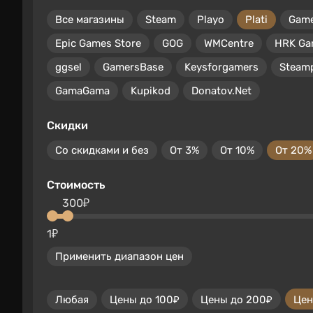
Все магазины
Steam
Playo
Plati
Gam
Epic Games Store
GOG
WMCentre
HRK Ga
ggsel
GamersBase
Keysforgamers
Steam
GamaGama
Kupikod
Donatov.Net
Скидки
Со скидками и без
От 3%
От 10%
От 20%
Стоимость
300₽
1₽
Применить диапазон цен
Любая
Цены до 100₽
Цены до 200₽
Цен