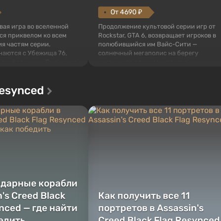
От 4690 ₽
овая игра во вселенной
Продолжение культовой серии игр от
тся приквелом ко всем
Rockstar, GTA 6, возвращает игроков в
я частям серии.
полюбившийся им Вайс-Сити —
наются с Убежища 76,
солнечный мегаполис на берегу
 построенных. Оно же, по
океана, где разворачивается
алистов Vault-Tec,
настоящий боевик в духе лучших
ься первым после того,
фильмов про мафию. В центре
Resynced
у упадут ядерные бомбы.
внимания Люсия и Джейсон — пара
 Fallout...
преступников, попавшая в серьезные
неприятности. И...
ндарные корабли
n's Creed Black
Как получить все 11
nced — где найти
портретов в Assassin's
бедить
Creed Black Flag Resynced