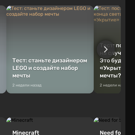
Тест: постр
на случай к
Тест: станьте дизайнером
Это будет Va
LEGO и создайте набор
«Укрытие» 
мечты
мечты?
2 недели назад
2 недели назад
Minecraft
Need for Spe