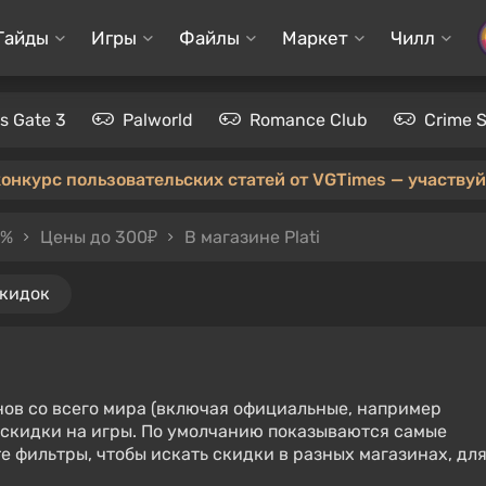
Гайды
Игры
Файлы
Маркет
Чилл
's Gate 3
Palworld
Romance Club
Crime 
конкурс пользовательских статей от VGTimes — участвуйт
0%
Цены до 300₽
В магазине Plati
скидок
нов со всего мира (включая официальные, например
е скидки на игры. По умолчанию показываются самые
е фильтры, чтобы искать скидки в разных магазинах, дл