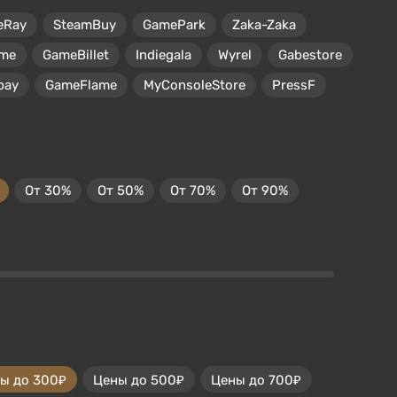
eRay
SteamBuy
GamePark
Zaka-Zaka
me
GameBillet
Indiegala
Wyrel
Gabestore
pay
GameFlame
MyConsoleStore
PressF
От 30%
От 50%
От 70%
От 90%
ы до 300₽
Цены до 500₽
Цены до 700₽