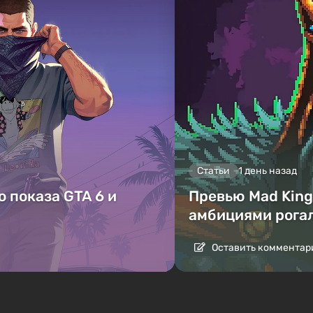
Статьи
1 день назад
 показа GTA 6 и
Превью Mad King 
амбициями рога
Оставить комментар