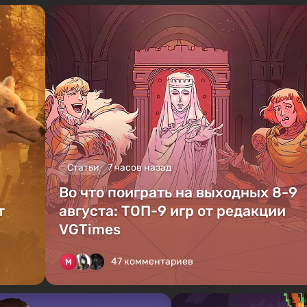
Статьи
7 часов назад
Во что поиграть на выходных 8-9
т
августа: ТОП-9 игр от редакции
VGTimes
47 комментариев