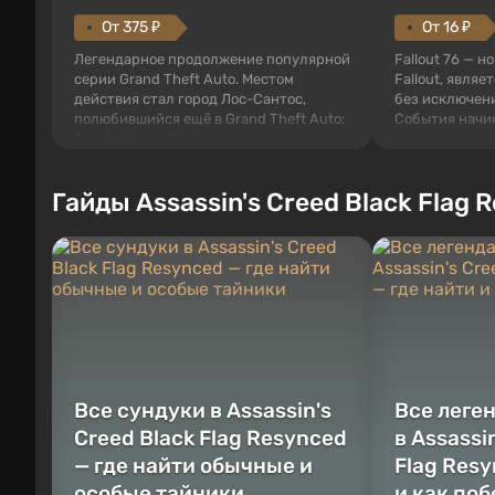
От 375 ₽
От 16 ₽
Легендарное продолжение популярной
Fallout 76 — н
серии Grand Theft Auto. Местом
Fallout, являе
действия стал город Лос-Сантос,
без исключени
полюбившийся ещё в Grand Theft Auto:
События начи
San Andreas . Впервые игра расскажет
первого среди
историю сразу трех персонажей:
задумке специ
Майкла, Тревора и Франклина, между
должно открыт
Гайды Assassin's Creed Black Flag 
которыми вы сможете переключаться в
как на Америк
любое время. Жанр и...
Место действия
Все сундуки в Assassin's
Все леге
Creed Black Flag Resynced
в Assassi
— где найти обычные и
Flag Resy
особые тайники
и как по