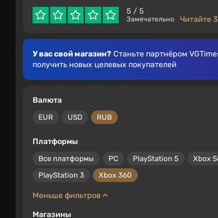
5
/ 5
Читайте 3
Замечательно
У вас свой магазин?
Станьте партнёром VGTimes
получить новых целевых покупателей
Валюта
EUR
USD
RUB
Платформы
Все платформы
PC
PlayStation 5
Xbox S
PlayStation 3
Xbox 360
Меньше фильтров
Магазины