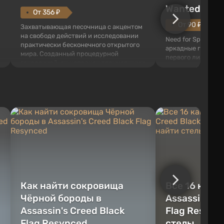
Wanted (201
От 356 ₽
От 90 ₽
Захватывающая песочница с акцентом
на свободе действий и исследовании
Need for Speed: Mo
практически бесконечного открытого
аркадные гонки с 
мира. Созданный процедурной
первого лица. В э
генерацией, он наполнен трехмерными
ждет огромный го
блоками, которые можно
который открыт дл
перерабатывать и создавать
большое количест
предметы, инструменты, оружие, а
объектов, а также
также строить здания и механизмы.
которые готовы на
Игроку дана по...
нарушите правила 
Как найти сокровища
Все 16 камн
Чёрной бороды в
Assassin's C
Assassin's Creed Black
Flag Resync
Flag Resynced
стелы