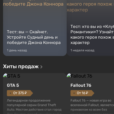
Тест: кто вы из «Клу
Тест: вы — Скайнет.
Романтики»? Узнайте
Устройте Судный день и
какого героя похож 
победите Джона Коннора
характер
1 день назад
1 неделя назад
Хиты продаж
GTA 5
Fallout 76
От 375 ₽
От 16 ₽
Легендарное продолжение
Fallout 76 — новая игра во
популярной серии Grand Theft
вселенной Fallout, являетс
Auto. Местом действия стал город
приквелом ко всем без