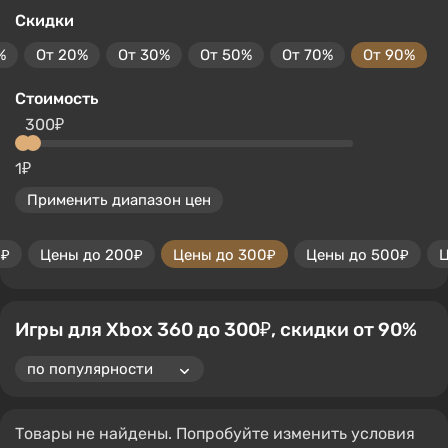
Скидки
%
От 20%
От 30%
От 50%
От 70%
От 90%
Стоимость
300₽
1₽
Применить диапазон цен
0₽
Цены до 200₽
Цены до 300₽
Цены до 500₽
Ц
Игры для Xbox 360 до 300₽, скидки от 90%
Товары не найдены. Попробуйте изменить условия