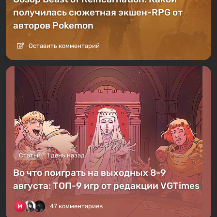
получилась сюжетная экшен-RPG от
авторов Pokemon
Оставить комментарий
Статьи
1 день назад
Во что поиграть на выходных 8-9
августа: ТОП-9 игр от редакции VGTimes
47 комментариев