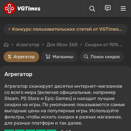
⚡️ Конкурс пользовательских статей от VGTimes продлён — участвуйте тут ⚡️
Агрегатор
Для Xbox 360
Скидки от 90%
Це
Агрегатор
Магазины
Поиск скидок
Агрегатор
Агрегатор сканирует десятки интернет-магазинов
со всего мира (включая официальные, например
Steam, PS Store и Epic Games) и находит лучшие
скидки на игры. По умолчанию показываются самые
выгодные цены на популярные игры. Используйте
фильтры, чтобы искать скидки в разных магазинах,
для разных платформ и так далее.