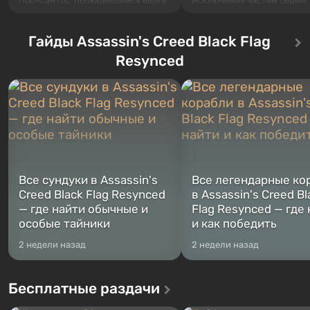
Лос-Сантос, полюбившийся ещё в
исключения частям серии.
Grand Theft Auto: San Andreas .
События начинаются с Уб
Впервые игра расскажет историю
76, первого среди построе
сразу трех персонажей: Майкла,
Гайды Assassin's Creed Black Flag
Оно же, по задумке специа
Тревора и Франклина, между
Vault-Tec, должно открыть
Resynced
которыми вы сможете
первым после того, как на
переключаться в любое время.
Америку упадут ядерные б
Жанр и...
Место действия Fallout...
Все сундуки в Assassin's
Все легендарные ко
Creed Black Flag Resynced
в Assassin's Creed Bl
— где найти обычные и
Flag Resynced — где
особые тайники
и как победить
2 недели назад
2 недели назад
Бесплатные раздачи