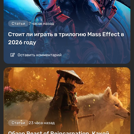
Статьи
7 часов назад
Стоит ли играть в трилогию Mass Effect в
2026 году
Оставить комментарий
Статьи
23 часа назад
Обзор Beast of Reincarnation. Какой