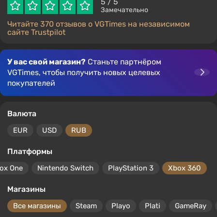
5
/ 5
Замечательно
Читайте 370 отзывов о VGTimes на независимом
сайте Trustpilot
У вас свой магазин?
Станьте партнёром
VGTimes, чтобы получить новых целевых
покупателей
Валюта
EUR
USD
RUB
Платформы
ox One
Nintendo Switch
PlayStation 3
Xbox 360
Магазины
Все магазины
Steam
Playo
Plati
GameRay