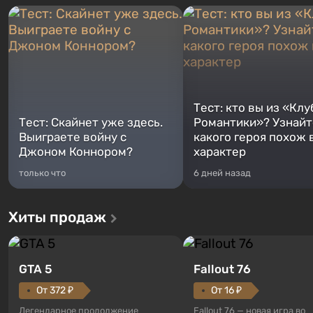
Тест: кто вы из «Клу
Тест: Скайнет уже здесь.
Романтики»? Узнайте
Выиграете войну с
какого героя похож 
Джоном Коннором?
характер
только что
6 дней назад
Хиты продаж
GTA 5
Fallout 76
От 372 ₽
От 16 ₽
Легендарное продолжение
Fallout 76 — новая игра во