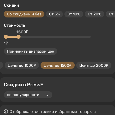
Скидки
Со скидками и без
От 3%
От 10%
От 20%
От
Стоимость
1500₽
1₽
Применить диапазон цен
Цены до 1000₽
Цены до 1500₽
Цены до 2000₽
Скидки в PressF
Отображаются только избранные товары с