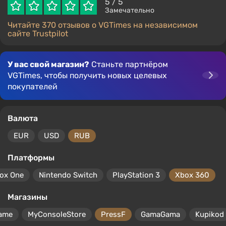
5
/ 5
Замечательно
Читайте 370 отзывов о VGTimes на независимом
сайте Trustpilot
У вас свой магазин?
Станьте партнёром
VGTimes, чтобы получить новых целевых
покупателей
Валюта
EUR
USD
RUB
Платформы
ox One
Nintendo Switch
PlayStation 3
Xbox 360
Магазины
ame
MyConsoleStore
PressF
GamaGama
Kupikod