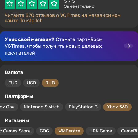
5
/ 5
Замечательно
Читайте 370 отзывов о VGTimes на независимом
сайте Trustpilot
У вас свой магазин?
Станьте партнёром
VGTimes, чтобы получить новых целевых
покупателей
Валюта
EUR
USD
RUB
Платформы
ox One
Nintendo Switch
PlayStation 3
Xbox 360
Магазины
c Games Store
GOG
WMCentre
HRK Game
GameBil