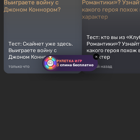
Тест: кто вы из «Клу
Тест: Скайнет уже здесь.
Романтики»? Узнайте
Выиграете войну с
какого героя похож 
Джоном Коннором?
характер
×
РУЛЕТКА ИГР
3
спина бесплатно
только что
5 дней назад
Хиты продаж
Fallout 76
GTA 5
От 16 ₽
От 372 ₽
Fallout 76 — новая игра во
Легендарное продолжение
вселенной Fallout, является
популярной серии Grand T
приквелом ко всем без
Auto. Местом действия ста