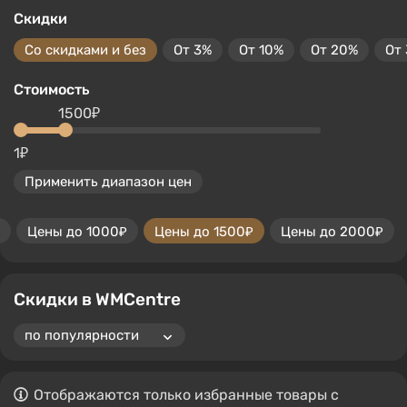
Скидки
Со скидками и без
От 3%
От 10%
От 20%
От
Стоимость
1500₽
1₽
Применить диапазон цен
Цены до 1000₽
Цены до 1500₽
Цены до 2000₽
Скидки в WMCentre
Отображаются только избранные товары с