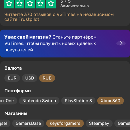
5
/ 5
Замечательно
Читайте 370 отзывов о VGTimes на независимом
сайте Trustpilot
У вас свой магазин?
Станьте партнёром
VGTimes, чтобы получить новых целевых
покупателей
Валюта
EUR
USD
RUB
Платформы
ox One
Nintendo Switch
PlayStation 3
Xbox 360
Магазины
gsel
GamersBase
Keysforgamers
Steampay
Game