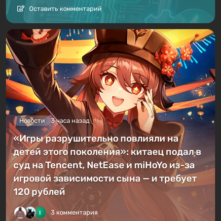
Оставить комментарий
Новости
3 часа назад
«Игры разрушительно повлияли на
детей этого поколения»: китаец подал в
суд на Tencent, NetEase и miHoYo из-за
игровой зависимости сына — и требует
120 рублей
3 комментария