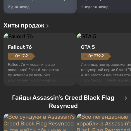
2 дня назад
1 неделя назад
Хиты продаж
Fallout 76
GTA 5
От 17 ₽
От 379 ₽
Fallout 76 — новая игра во
Легендарное продолжение
вселенной Fallout, является
популярной серии Grand T
приквелом ко всем без
Auto. Местом действия ста
исключения частям серии.
Лос-Сантос, полюбившийс
События начинаются с Убежища
Grand Theft Auto: San Andre
76, первого среди построенных.
Впервые игра расскажет 
Оно же, по задумке специалистов
Гайды Assassin's Creed Black Flag
сразу трех персонажей: Ма
Vault-Tec, должно открыться
Тревора и Франклина, меж
Resynced
первым после того, как на
которыми вы сможете
Америку упадут ядерные бомбы.
переключаться в любое вр
Место действия Fallout...
Жанр и...