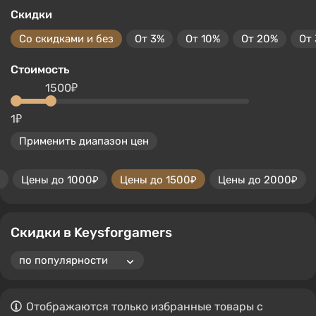
Скидки
Со скидками и без
От 3%
От 10%
От 20%
От
Стоимость
1500₽
1₽
Применить диапазон цен
Цены до 1000₽
Цены до 1500₽
Цены до 2000₽
Скидки в Keysforgamers
Отображаются только избранные товары с