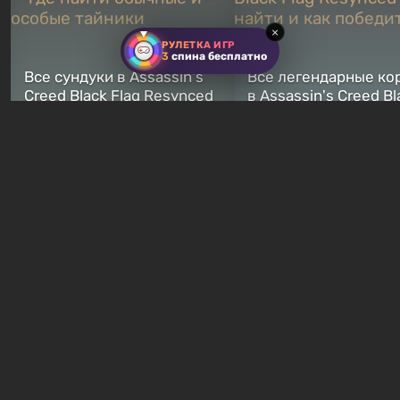
×
РУЛЕТКА ИГР
3
спина бесплатно
Все сундуки в Assassin's
Все легендарные ко
Creed Black Flag Resynced
в Assassin's Creed Bl
— где найти обычные и
Flag Resynced — где
особые тайники
и как победить
2 недели назад
2 недели назад
Бесплатные раздачи
В Steam можно бесп
Халява: в EGS началась
забрать в библиотек