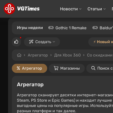
Новости
Статьи
Игры недели
Gothic 1 Remake
Baldur
Создать
⚡️ Новый 
Агрегатор
Для Xbox 360
Со скидками 
Агрегатор
Магазины
Поиск 
Агрегатор
Агрегатор сканирует десятки интернет-магази
Steam, PS Store и Epic Games) и находит лучши
выгодные цены на популярные игры. Используйт
разных платформ и так далее.