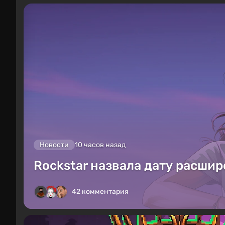
Новости
10 часов назад
Rockstar назвала дату расшир
42 комментария