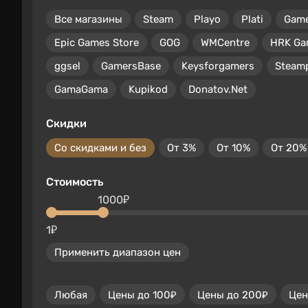
Все магазины
Steam
Playo
Plati
Gam
Epic Games Store
GOG
WMCentre
HRK Ga
ggsel
GamersBase
Keysforgamers
Steam
GamaGama
Kupikod
Donatov.Net
Скидки
Со скидками и без
От 3%
От 10%
От 20%
Стоимость
1000₽
1₽
Применить диапазон цен
Любая
Цены до 100₽
Цены до 200₽
Цен