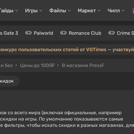
Гайды
Игры
Файлы
Маркет
Чилл
's Gate 3
Palworld
Romance Club
Crime 
конкурс пользовательских статей от VGTimes — участвуйт
и без
Цены до 1000₽
В магазине PressF
скидок
нов со всего мира (включая официальные, например
е скидки на игры. По умолчанию показываются самые
е фильтры, чтобы искать скидки в разных магазинах, дл