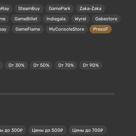
eRay
SteamBuy
GamePark
Zaka-Zaka
me
GameBillet
Indiegala
Wyrel
Gabestore
pay
GameFlame
MyConsoleStore
PressF
От 30%
От 50%
От 70%
От 90%
ы до 300₽
Цены до 500₽
Цены до 700₽