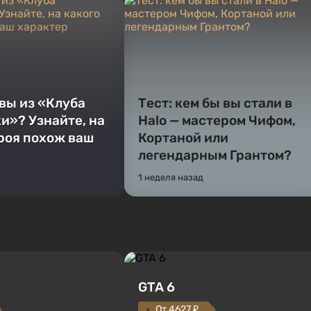
 вы из «Клуба
Тест: кем бы вы стали в
и»? Узнайте, на
Halo — мастером Чифом,
ероя похож ваш
Кортаной или
легендарным Грантом?
1 неделя назад
GTA 6
От 4627 ₽