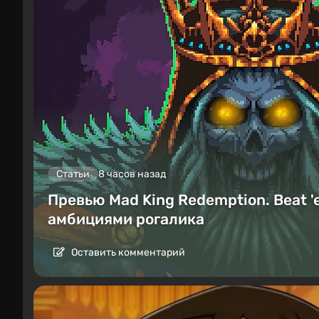
Статьи
8 часов назад
Превью Mad King Redemption. Beat '
амбициями рогалика
Оставить комментарий