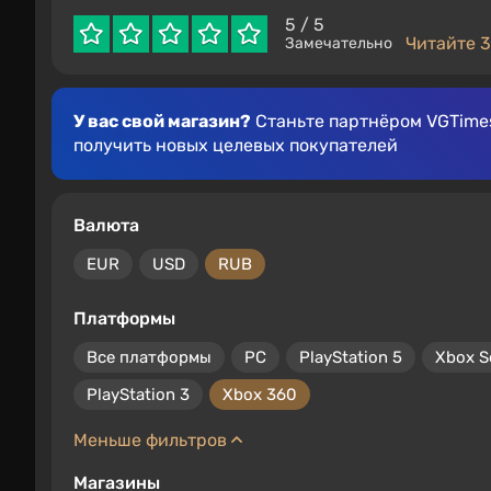
5
/ 5
Читайте 3
Замечательно
У вас свой магазин?
Станьте партнёром VGTimes
получить новых целевых покупателей
Валюта
EUR
USD
RUB
Платформы
Все платформы
PC
PlayStation 5
Xbox S
PlayStation 3
Xbox 360
Меньше фильтров
Магазины