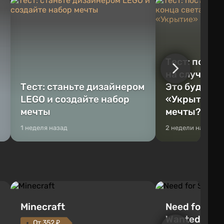
Тест: постр
на случай к
Тест: станьте дизайнером
Это будет Va
LEGO и создайте набор
«Укрытие» 
мечты
мечты?
1 неделя назад
2 недели назад
Minecraft
Need for Spe
Wanted (201
От 352 ₽