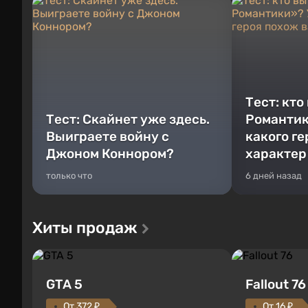
Тест: кто
Тест: Скайнет уже здесь.
Романтик
Выиграете войну с
какого г
Джоном Коннором?
характер
только что
6 дней назад
Хиты продаж
GTA 5
Fallout 76
От 372 ₽
От 16 ₽