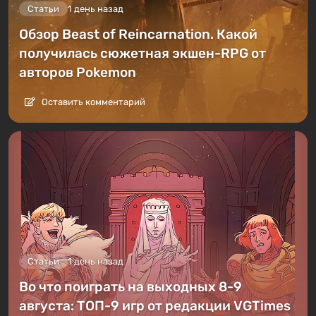
Статьи
1 день назад
Обзор Beast of Reincarnation. Какой
получилась сюжетная экшен-RPG от
авторов Pokemon
Оставить комментарий
Статьи
1 день назад
Во что поиграть на выходных 8-9
августа: ТОП-9 игр от редакции VGTimes