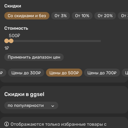
Скидки
Со скидками и без
От 3%
От 10%
От 20%
От
Стоимость
500₽
1₽
Применить диапазон цен
0₽
Цены до 300₽
Цены до 500₽
Цены до 700₽
Ц
Скидки в ggsel
Отображаются только избранные товары с