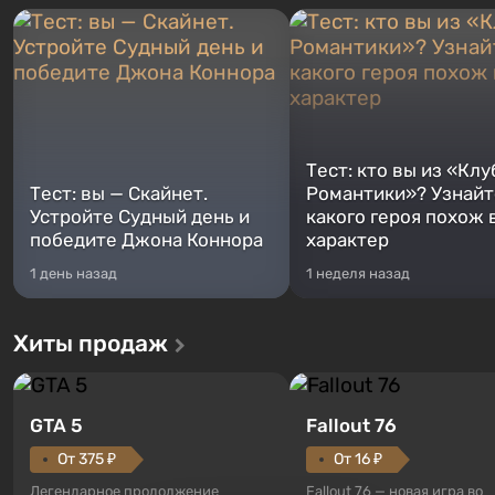
Тест: кто вы из «Клу
Тест: вы — Скайнет.
Романтики»? Узнайте
Устройте Судный день и
какого героя похож 
победите Джона Коннора
характер
1 день назад
1 неделя назад
Хиты продаж
GTA 5
Fallout 76
От 375 ₽
От 16 ₽
Легендарное продолжение
Fallout 76 — новая игра во