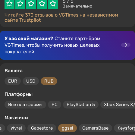
5
/ 5
Замечательно
Читайте 370 отзывов о VGTimes на независимом
сайте Trustpilot
У вас свой магазин?
Станьте партнёром
VGTimes, чтобы получить новых целевых
покупателей
Валюта
EUR
USD
RUB
Платформы
Все платформы
PC
PlayStation 5
Xbox Series X
Магазины
a
Wyrel
Gabestore
ggsel
GamersBase
Keysfor