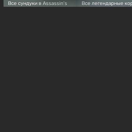
Все сундуки в Assassin's
Все легендарные ко
Creed Black Flag Resynced
в Assassin's Creed Bl
— где найти обычные и
Flag Resynced — где
особые тайники
и как победить
2 недели назад
2 недели назад
Бесплатные раздачи
В Steam можно бесплатно
Халява: в Steam нач
забрать в библиотеку
бесплатная раздача
хоррор-шутер SCP:
симулятора выжива
ReEnter
Breathedge
21 час назад
1 день назад