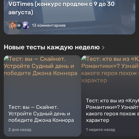
VGTimes (конкурс продлен с 9 до 30
августа)
13 комментариев
Новые тесты каждую неделю
Тест: кто вы из «Клу
Тест: вы — Скайнет.
Романтики»? Узнайте
Устройте Судный день и
какого героя похож 
победите Джона Коннора
характер
2 дня назад
1 неделя назад