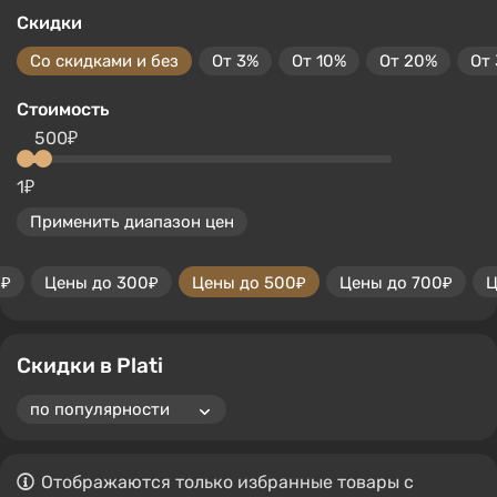
Скидки
Со скидками и без
От 3%
От 10%
От 20%
От
Стоимость
500₽
1₽
Применить диапазон цен
0₽
Цены до 300₽
Цены до 500₽
Цены до 700₽
Ц
Скидки в Plati
Отображаются только избранные товары с