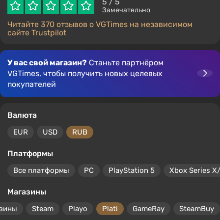
5
/ 5
Замечательно
Читайте 370 отзывов о VGTimes на независимом
сайте Trustpilot
У вас свой магазин?
Станьте партнёром
VGTimes, чтобы получить новых целевых
покупателей
Валюта
EUR
USD
RUB
Платформы
Все платформы
PC
PlayStation 5
Xbox Series X
Магазины
азины
Steam
Playo
Plati
GameRay
SteamBuy