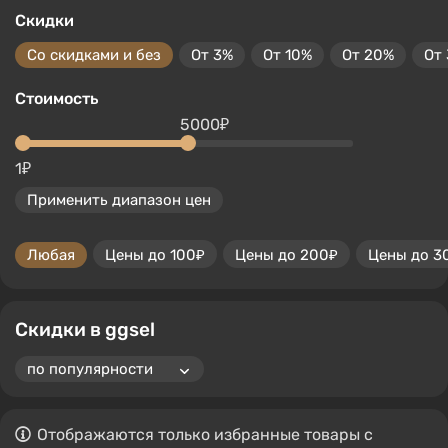
Скидки
Со скидками и без
От 3%
От 10%
От 20%
От
Стоимость
5000₽
1₽
Применить диапазон цен
Любая
Цены до 100₽
Цены до 200₽
Цены до 3
Скидки в ggsel
Отображаются только избранные товары с