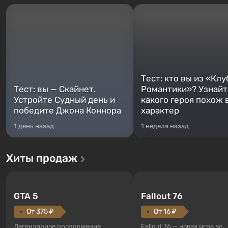
Тест: кто вы из «Клу
Тест: вы — Скайнет.
Романтики»? Узнайте
Устройте Судный день и
какого героя похож 
победите Джона Коннора
характер
1 день назад
1 неделя назад
Хиты продаж
GTA 5
Fallout 76
От 375 ₽
От 16 ₽
Легендарное продолжение
Fallout 76 — новая игра во