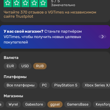
5
/ 5
Замечательно
Читайте 370 отзывов о VGTimes на независимом
сайте Trustpilot
У вас свой магазин?
Станьте партнёром
VGTimes, чтобы получить новых целевых
покупателей
Валюта
EUR
USD
RUB
Платформы
Все платформы
PC
PlayStation 5
Xbox Series X
Магазины
a
Wyrel
Gabestore
ggsel
GamersBase
Keysfor