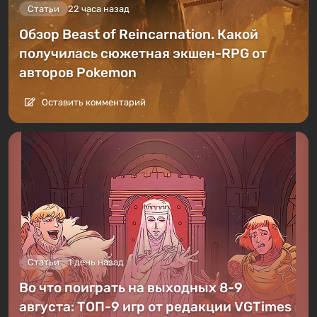
Статьи
22 часа назад
Обзор Beast of Reincarnation. Какой
получилась сюжетная экшен-RPG от
авторов Pokemon
Оставить комментарий
Статьи
1 день назад
Во что поиграть на выходных 8-9
августа: ТОП-9 игр от редакции VGTimes