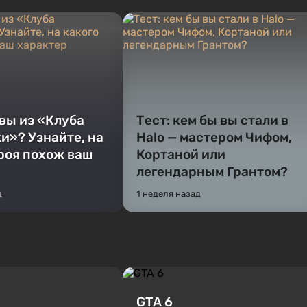
 вы из «Клуба
Тест: кем бы вы стали в
и»? Узнайте, на
Halo — мастером Чифом,
ероя похож ваш
Кортаной или
легендарным Грантом?
д
1 неделя назад
GTA 6