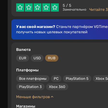
5
/ 5
Читайте 3
Замечательно
У вас свой магазин?
Станьте партнёром VGTimes
получить новых целевых покупателей
Валюта
EUR
USD
RUB
Платформы
Все платформы
PC
PlayStation 5
Xbox S
PlayStation 3
Xbox 360
Меньше фильтров
Магазины