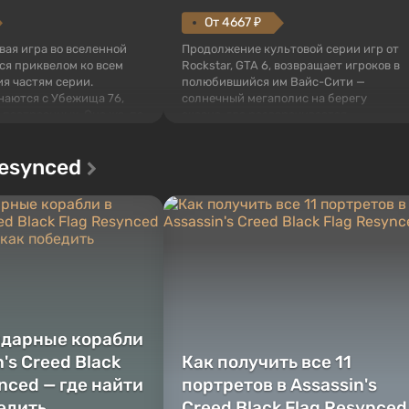
От 4667 ₽
овая игра во вселенной
Продолжение культовой серии игр от
тся приквелом ко всем
Rockstar, GTA 6, возвращает игроков в
я частям серии.
полюбившийся им Вайс-Сити —
наются с Убежища 76,
солнечный мегаполис на берегу
 построенных. Оно же, по
океана, где разворачивается
алистов Vault-Tec,
настоящий боевик в духе лучших
ься первым после того,
фильмов про мафию. В центре
Resynced
у упадут ядерные бомбы.
внимания Люсия и Джейсон — пара
 Fallout...
преступников, попавшая в серьезные
неприятности. И...
ндарные корабли
n's Creed Black
Как получить все 11
nced — где найти
портретов в Assassin's
бедить
Creed Black Flag Resynced