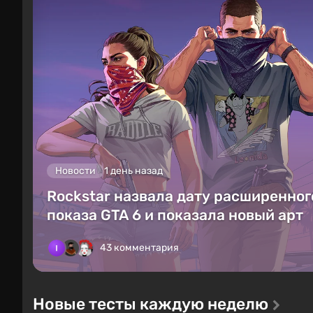
Новости
1 день назад
Rockstar назвала дату расширенног
показа GTA 6 и показала новый арт
43 комментария
Новые тесты каждую неделю