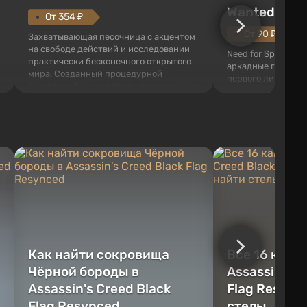
Wanted (201
От 354 ₽
От 90 ₽
Захватывающая песочница с акцентом
на свободе действий и исследовании
Need for Speed: Mo
практически бесконечного открытого
аркадные гонки с 
мира. Созданный процедурной
первого лица. В э
генерацией, он наполнен трехмерными
ждет огромный го
блоками, которые можно
который открыт дл
перерабатывать и создавать
большое количест
предметы, инструменты, оружие, а
объектов, а также
также строить здания и механизмы.
которые готовы на
Игроку дана по...
нарушите правила 
Как найти сокровища
Все 16 камн
Чёрной бороды в
Assassin's C
Assassin's Creed Black
Flag Resync
Flag Resynced
стелы