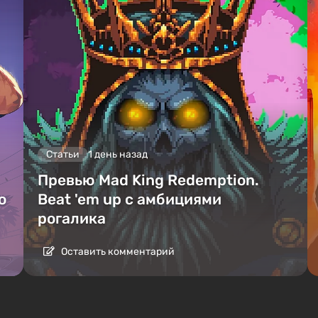
Статьи
1 день назад
Превью Mad King Redemption.
о
Beat 'em up с амбициями
рогалика
Оставить комментарий