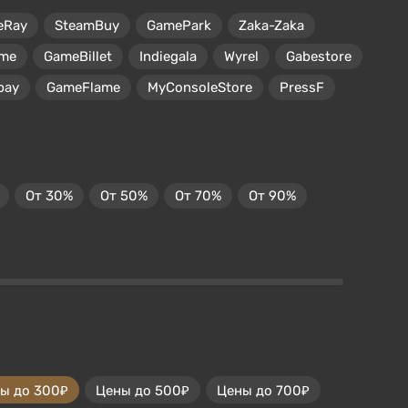
eRay
SteamBuy
GamePark
Zaka-Zaka
me
GameBillet
Indiegala
Wyrel
Gabestore
pay
GameFlame
MyConsoleStore
PressF
От 30%
От 50%
От 70%
От 90%
ы до 300₽
Цены до 500₽
Цены до 700₽