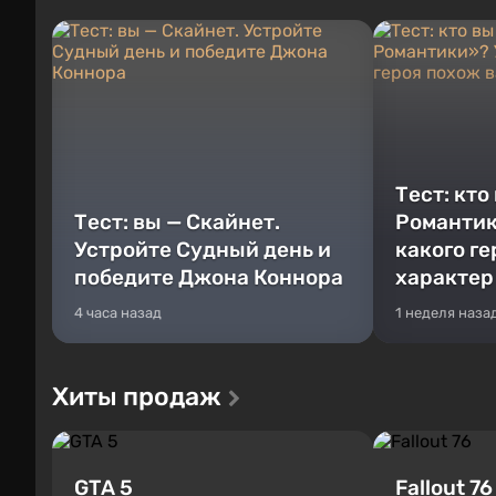
Тест: кто
Тест: вы — Скайнет.
Романтик
Устройте Судный день и
какого г
победите Джона Коннора
характер
4 часа назад
1 неделя наза
Хиты продаж
GTA 5
Fallout 76