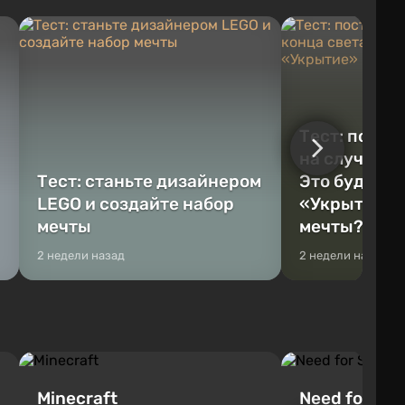
Тест: постр
на случай к
Тест: станьте дизайнером
Это будет Va
LEGO и создайте набор
«Укрытие» 
мечты
мечты?
2 недели назад
2 недели назад
Minecraft
Need for Spe