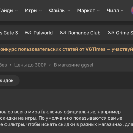
Гайды
Игры
Файлы
Маркет
Чилл
's Gate 3
Palworld
Romance Club
Crime 
конкурс пользовательских статей от VGTimes — участвуйт
без
Цены до 300₽
В магазине ggsel
скидок
нов со всего мира (включая официальные, например
е скидки на игры. По умолчанию показываются самые
е фильтры, чтобы искать скидки в разных магазинах, дл