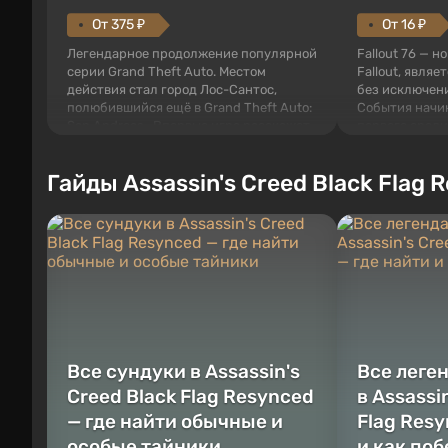
От 375 ₽
От 16 ₽
Легендарное продолжение популярной
Fallout 76 — н
серии Grand Theft Auto. Местом
Fallout, являе
действия стал город Лос-Сантос,
без исключени
полюбившийся ещё в Grand Theft Auto:
События начи
San Andreas . Впервые игра расскажет
первого среди
историю сразу трех персонажей:
задумке специ
Майкла, Тревора и Франклина, между
должно открыт
Гайды Assassin's Creed Black Flag 
которыми вы сможете переключаться в
как на Америк
любое время. Жанр и...
Место действия
Все сундуки в Assassin's
Все леге
Creed Black Flag Resynced
в Assassi
— где найти обычные и
Flag Resy
особые тайники
и как по