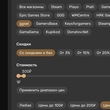
Все магазины
Steam
Playo
Plati
Gam
Epic Games Store
GOG
WMCentre
HRK Ga
ggsel
GamersBase
Keysforgamers
Steam
GamaGama
Kupikod
Donatov.Net
Скидки
Со скидками и без
От 3%
От 10%
От 20%
Стоимость
300₽
1₽
Применить диапазон цен
Любая
Цены до 100₽
Цены до 200₽
Цен