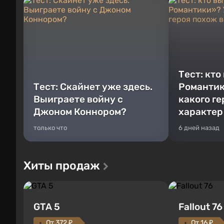
Тест: кто
Тест: Скайнет уже здесь.
Романтик
Выиграете войну с
какого г
Джоном Коннором?
характер
только что
6 дней назад
Хиты продаж
GTA 5
Fallout 76
От 372 ₽
От 16 ₽