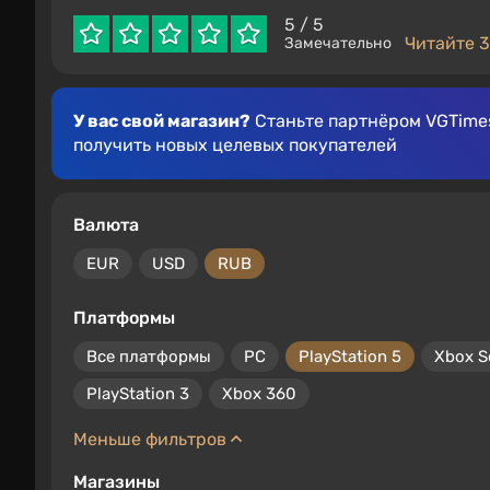
5
/ 5
Читайте 3
Замечательно
У вас свой магазин?
Станьте партнёром VGTimes
получить новых целевых покупателей
Валюта
EUR
USD
RUB
Платформы
Все платформы
PC
PlayStation 5
Xbox S
PlayStation 3
Xbox 360
Меньше фильтров
Магазины