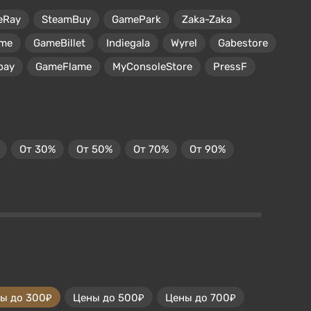
eRay
SteamBuy
GamePark
Zaka-Zaka
me
GameBillet
Indiegala
Wyrel
Gabestore
pay
GameFlame
MyConsoleStore
PressF
От 30%
От 50%
От 70%
От 90%
ы до 300₽
Цены до 500₽
Цены до 700₽