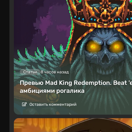
Статьи
8 часов назад
Превью Mad King Redemption. Beat '
амбициями рогалика
Оставить комментарий