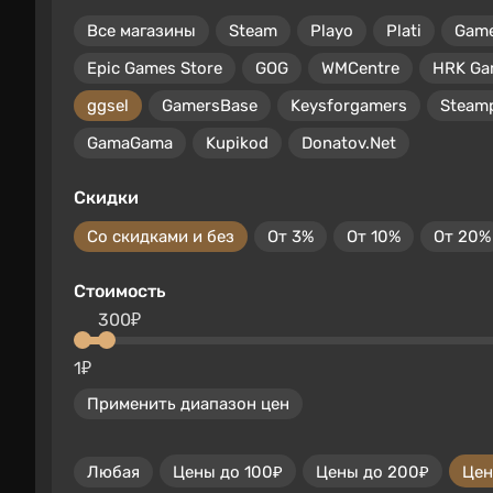
Все магазины
Steam
Playo
Plati
Gam
Epic Games Store
GOG
WMCentre
HRK Ga
ggsel
GamersBase
Keysforgamers
Steam
GamaGama
Kupikod
Donatov.Net
Скидки
Со скидками и без
От 3%
От 10%
От 20%
Стоимость
300₽
1₽
Применить диапазон цен
Любая
Цены до 100₽
Цены до 200₽
Цен