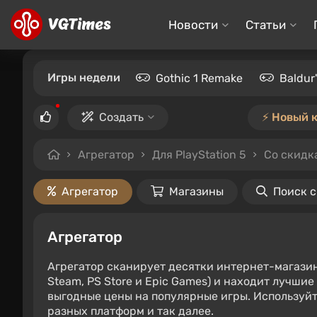
Новости
Статьи
Игры недели
Gothic 1 Remake
Baldur
Создать
⚡️ Новый 
Агрегатор
Для PlayStation 5
Со скидк
Агрегатор
Магазины
Поиск 
Агрегатор
Агрегатор сканирует десятки интернет-магази
Steam, PS Store и Epic Games) и находит лучши
выгодные цены на популярные игры. Используйт
разных платформ и так далее.