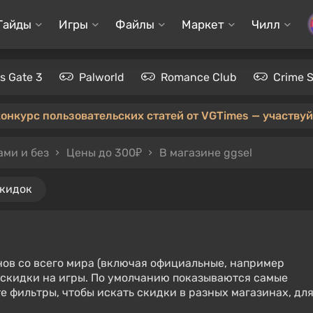
Гайды
Игры
Файлы
Маркет
Чилл
's Gate 3
Palworld
Romance Club
Crime 
конкурс пользовательских статей от VGTimes — участвуйт
ами и без
Цены до 300₽
В магазине ggsel
скидок
нов со всего мира (включая официальные, например
е скидки на игры. По умолчанию показываются самые
е фильтры, чтобы искать скидки в разных магазинах, дл