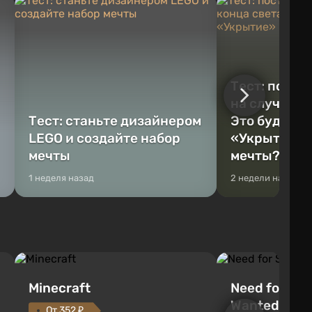
Тест: постр
на случай к
Тест: станьте дизайнером
Это будет Va
LEGO и создайте набор
«Укрытие» 
мечты
мечты?
1 неделя назад
2 недели назад
Minecraft
Need for Spe
Wanted (201
От 352 ₽