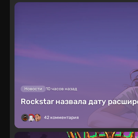
Новости
10 часов назад
Rockstar назвала дату расшир
42 комментария