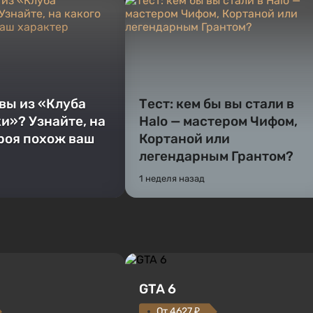
 вы из «Клуба
Тест: кем бы вы стали в
и»? Узнайте, на
Halo — мастером Чифом,
ероя похож ваш
Кортаной или
легендарным Грантом?
1 неделя назад
GTA 6
От 4627 ₽