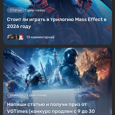
Статьи
1 день назад
Стоит ли играть в трилогию Mass Effect в
2026 году
13 комментариев
Новости
1 день назад
Напиши статью и получи приз от
VGTimes (конкурс продлен с 9 до 30