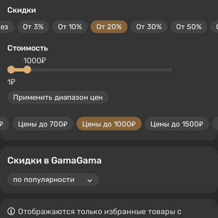
Скидки
без
От 3%
От 10%
От 20%
От 30%
От 50%
Стоимость
1000₽
1₽
Применить диапазон цен
₽
Цены до 700₽
Цены до 1000₽
Цены до 1500₽
Скидки в GamaGama
Отображаются только избранные товары с