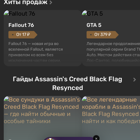
Хиты продаж
Fallout 76
GTA 5
От 17 ₽
От 379 ₽
Fallout 76 — новая игра во
Легендарное продолжение
вселенной Fallout, является
популярной серии Grand T
приквелом ко всем без
Auto. Местом действия ста
исключения частям серии.
Лос-Сантос, полюбившийс
События начинаются с Убежища
Grand Theft Auto: San Andre
76, первого среди построенных.
Впервые игра расскажет 
Оно же, по задумке специалистов
Гайды Assassin's Creed Black Flag
сразу трех персонажей: Ма
Vault-Tec, должно открыться
Тревора и Франклина, меж
Resynced
первым после того, как на
которыми вы сможете
Америку упадут ядерные бомбы.
переключаться в любое вр
Место действия Fallout...
Жанр и...
×