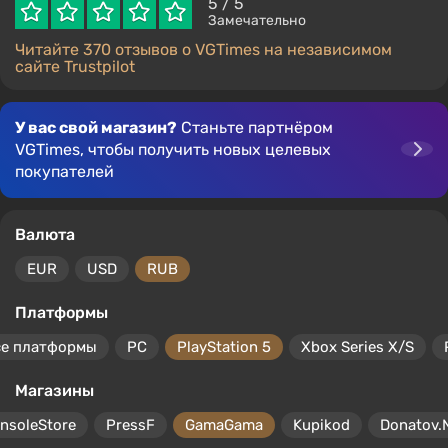
5
/ 5
Замечательно
Читайте 370 отзывов о VGTimes на независимом
сайте Trustpilot
У вас свой магазин?
Станьте партнёром
VGTimes, чтобы получить новых целевых
покупателей
Валюта
EUR
USD
RUB
Платформы
се платформы
PC
PlayStation 5
Xbox Series X/S
Магазины
nsoleStore
PressF
GamaGama
Kupikod
Donatov.