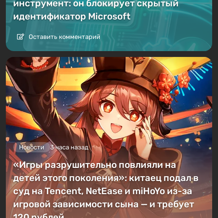
инструмент: он блокирует скрытый
идентификатор Microsoft
Оставить комментарий
Новости
3 часа назад
«Игры разрушительно повлияли на
детей этого поколения»: китаец подал в
суд на Tencent, NetEase и miHoYo из-за
игровой зависимости сына — и требует
120 рублей