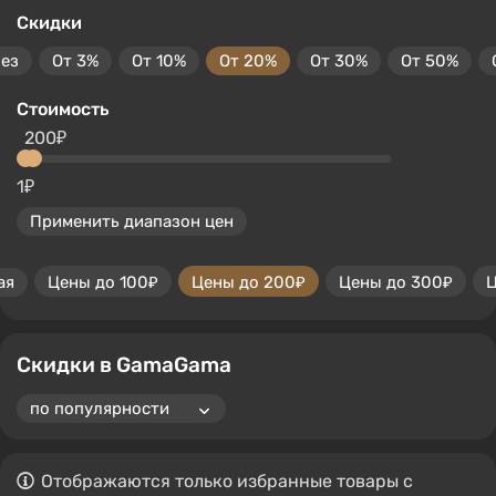
Скидки
без
От 3%
От 10%
От 20%
От 30%
От 50%
Стоимость
200₽
1₽
Применить диапазон цен
ая
Цены до 100₽
Цены до 200₽
Цены до 300₽
Ц
Скидки в GamaGama
Отображаются только избранные товары с