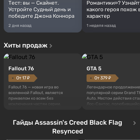
Тест: вы — Скайнет.
Романтики»? Узнайте
Устройте Судный день и
какого героя похож 
победите Джона Коннора
характер
2 дня назад
1 неделя назад
Хиты продаж
Fallout 76
GTA 5
От 17 ₽
От 379 ₽
Fallout 76 — новая игра во
Легендарное продолжение
вселенной Fallout, является
популярной серии Grand T
приквелом ко всем без
Auto. Местом действия ста
исключения частям серии.
Лос-Сантос, полюбившийс
События начинаются с Убежища
Grand Theft Auto: San Andre
76, первого среди построенных.
Впервые игра расскажет 
Оно же, по задумке специалистов
Гайды Assassin's Creed Black Flag
сразу трех персонажей: Ма
Vault-Tec, должно открыться
Тревора и Франклина, меж
Resynced
первым после того, как на
которыми вы сможете
Америку упадут ядерные бомбы.
переключаться в любое вр