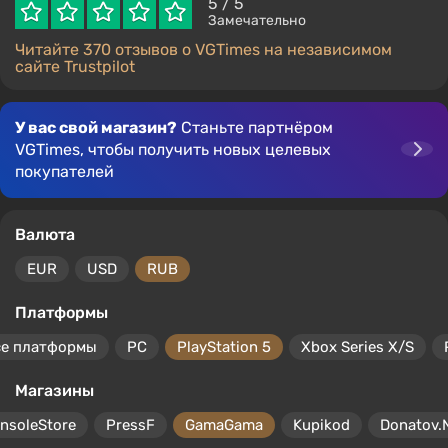
5
/ 5
Замечательно
Читайте 370 отзывов о VGTimes на независимом
сайте Trustpilot
У вас свой магазин?
Станьте партнёром
VGTimes, чтобы получить новых целевых
покупателей
Валюта
EUR
USD
RUB
Платформы
се платформы
PC
PlayStation 5
Xbox Series X/S
Магазины
nsoleStore
PressF
GamaGama
Kupikod
Donatov.