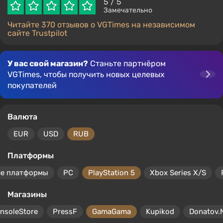
5
/ 5
Замечательно
Читайте 370 отзывов о VGTimes на независимом
сайте Trustpilot
У вас свой магазин?
Станьте партнёром
VGTimes, чтобы получить новых целевых
покупателей
Валюта
EUR
USD
RUB
Платформы
се платформы
PC
PlayStation 5
Xbox Series X/S
Магазины
nsoleStore
PressF
GamaGama
Kupikod
Donatov.