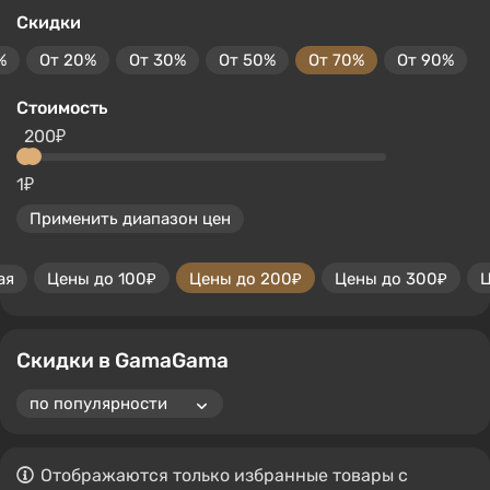
Скидки
%
От 20%
От 30%
От 50%
От 70%
От 90%
Стоимость
200₽
1₽
Применить диапазон цен
ая
Цены до 100₽
Цены до 200₽
Цены до 300₽
Ц
Скидки в GamaGama
Отображаются только избранные товары с