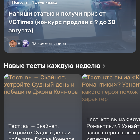
Новости
1 день назад
Напиши статью и получи приз от
VGTimes (конкурс продлен с 9 до 30
августа)
13 комментариев
Новые тесты каждую неделю
Тест: кто вы из «Клу
Тест: вы — Скайнет.
Романтики»? Узнайте
Устройте Судный день и
какого героя похож 
победите Джона Коннора
характер