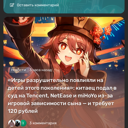
Оставить комментарий
Новости
3 часа назад
«Игры разрушительно повлияли на
детей этого поколения»: китаец подал в
суд на Tencent, NetEase и miHoYo из-за
игровой зависимости сына — и требует
120 рублей
3 комментария