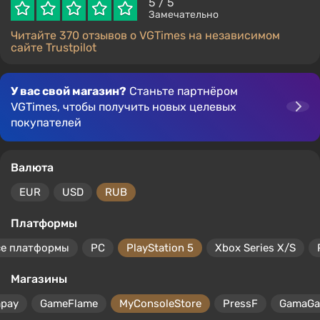
5
/ 5
Замечательно
Читайте 370 отзывов о VGTimes на независимом
сайте Trustpilot
У вас свой магазин?
Станьте партнёром
VGTimes, чтобы получить новых целевых
покупателей
Валюта
EUR
USD
RUB
Платформы
се платформы
PC
PlayStation 5
Xbox Series X/S
Магазины
mpay
GameFlame
MyConsoleStore
PressF
GamaG