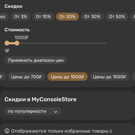
Скидки
без
От 3%
От 10%
От 20%
От 30%
От 50%
Стоимость
1000₽
1₽
Применить диапазон цен
₽
Цены до 700₽
Цены до 1000₽
Цены до 1500₽
Скидки в MyConsoleStore
Отображаются только избранные товары с