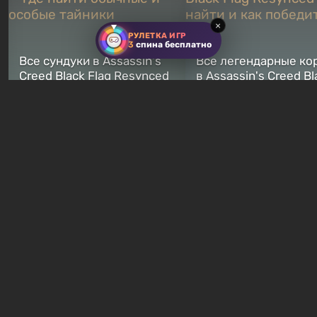
×
РУЛЕТКА ИГР
3
спина бесплатно
Все сундуки в Assassin's
Все легендарные ко
Creed Black Flag Resynced
в Assassin's Creed Bl
— где найти обычные и
Flag Resynced — где
особые тайники
и как победить
2 недели назад
2 недели назад
Бесплатные раздачи
В Steam можно бесп
Халява: в EGS началась
забрать в библиотек