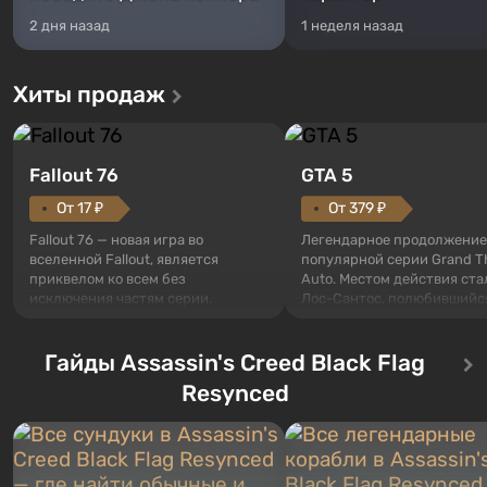
2 дня назад
1 неделя назад
Хиты продаж
Fallout 76
GTA 5
От 17 ₽
От 379 ₽
Fallout 76 — новая игра во
Легендарное продолжение
вселенной Fallout, является
популярной серии Grand T
приквелом ко всем без
Auto. Местом действия ста
исключения частям серии.
Лос-Сантос, полюбившийс
События начинаются с Убежища
Grand Theft Auto: San Andre
76, первого среди построенных.
Впервые игра расскажет 
Оно же, по задумке специалистов
Гайды Assassin's Creed Black Flag
сразу трех персонажей: Ма
Vault-Tec, должно открыться
Тревора и Франклина, меж
Resynced
первым после того, как на
которыми вы сможете
Америку упадут ядерные бомбы.
переключаться в любое вр
Место действия Fallout...
Жанр и...