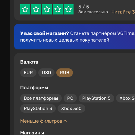
5
/ 5
Читайте 3
Замечательно
У вас свой магазин?
Станьте партнёром VGTimes
получить новых целевых покупателей
Валюта
EUR
USD
RUB
Платформы
Все платформы
PC
PlayStation 5
Xbox S
PlayStation 3
Xbox 360
Меньше фильтров
Магазины