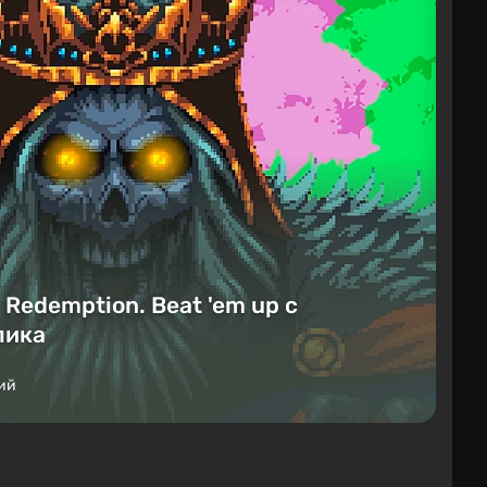
Redemption. Beat 'em up с
лика
ий