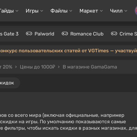
Гайды
Игры
Файлы
Маркет
Чилл
's Gate 3
Palworld
Romance Club
Crime 
конкурс пользовательских статей от VGTimes — участвуйт
т 20%
Цены до 1000₽
В магазине GamaGama
скидок
нов со всего мира (включая официальные, например
е скидки на игры. По умолчанию показываются самые
е фильтры, чтобы искать скидки в разных магазинах, дл