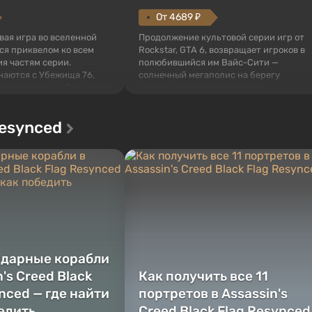
От 4689 ₽
овая игра во вселенной
Продолжение культовой серии игр от
тся приквелом ко всем
Rockstar, GTA 6, возвращает игроков в
я частям серии.
полюбившийся им Вайс-Сити —
наются с Убежища 76,
солнечный мегаполис на берегу
 построенных. Оно же, по
океана, где разворачивается
алистов Vault-Tec,
настоящий боевик в духе лучших
ься первым после того,
фильмов про мафию. В центре
Resynced
у упадут ядерные бомбы.
внимания Люсия и Джейсон — пара
 Fallout...
преступников, попавшая в серьезные
неприятности. И...
ндарные корабли
n's Creed Black
Как получить все 11
nced — где найти
портретов в Assassin's
бедить
Creed Black Flag Resynced