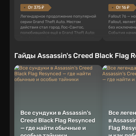
От 375 ₽
От 16 ₽
Легендарное продолжение популярной
Fallout 76 — н
серии Grand Theft Auto. Местом
Fallout, являе
действия стал город Лос-Сантос,
без исключени
полюбившийся ещё в Grand Theft Auto:
События начи
San Andreas . Впервые игра расскажет
первого среди
историю сразу трех персонажей:
задумке специ
Майкла, Тревора и Франклина, между
должно открыт
Гайды Assassin's Creed Black Flag 
которыми вы сможете переключаться в
как на Америк
любое время. Жанр и...
Место действия
Все сундуки в Assassin's
Все леге
Creed Black Flag Resynced
в Assassi
— где найти обычные и
Flag Resy
особые тайники
и как по