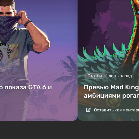
Статьи
1 день назад
 показа GTA 6 и
Превью Mad King 
амбициями рога
Оставить комментар