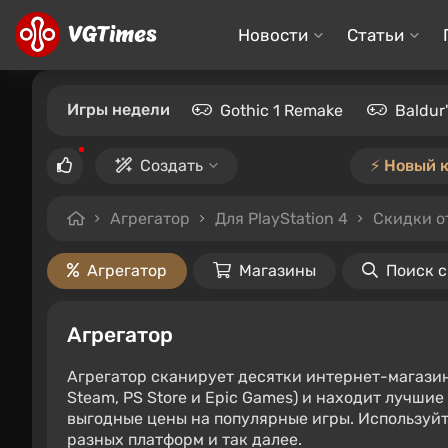
Новости
Статьи
Игры недели
Gothic 1 Remake
Baldur
Создать
⚡️ Новый 
Агрегатор
Для PlayStation 4
Скидки о
Агрегатор
Магазины
Поиск 
Агрегатор
Агрегатор сканирует десятки интернет-магази
Steam, PS Store и Epic Games) и находит лучши
выгодные цены на популярные игры. Используйт
разных платформ и так далее.