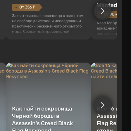
Wanted (201
От 356 ₽
От 90 ₽
Захватывающая песочница с акцентом
на свободе действий и исследовании
Need for Speed: Mo
практически бесконечного открытого
аркадные гонки с 
мира. Созданный процедурной
первого лица. В э
генерацией, он наполнен трехмерными
ждет огромный го
блоками, которые можно
который открыт дл
перерабатывать и создавать
большое количест
предметы, инструменты, оружие, а
объектов, а также
также строить здания и механизмы.
которые готовы на
Игроку дана по...
нарушите правила 
Как найти сокровища
Все 16 камн
Чёрной бороды в
Assassin's C
Assassin's Creed Black
Flag Resync
Flag Resynced
стелы