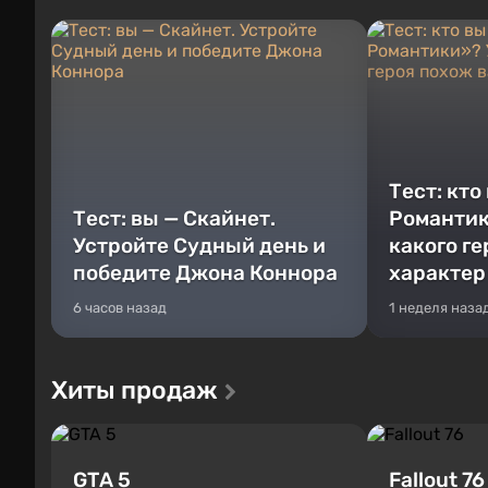
Тест: кто
Тест: вы — Скайнет.
Романтик
Устройте Судный день и
какого г
победите Джона Коннора
характер
6 часов назад
1 неделя наза
Хиты продаж
GTA 5
Fallout 76