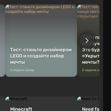
Тест: постр
на случай к
Тест: станьте дизайнером
Это будет Va
LEGO и создайте набор
«Укрытие» 
мечты
мечты?
2 недели назад
2 недели назад
Minecraft
Need for Spe