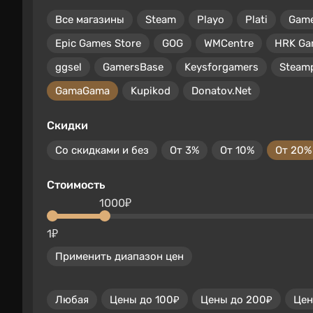
Все магазины
Steam
Playo
Plati
Gam
Epic Games Store
GOG
WMCentre
HRK Ga
ggsel
GamersBase
Keysforgamers
Steam
GamaGama
Kupikod
Donatov.Net
Скидки
Со скидками и без
От 3%
От 10%
От 20%
Стоимость
1000₽
1₽
Применить диапазон цен
Любая
Цены до 100₽
Цены до 200₽
Цен