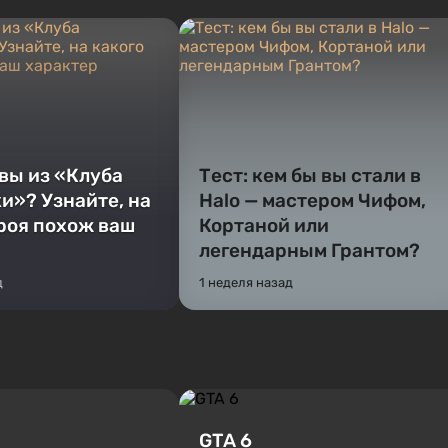
 вы из «Клуба
Тест: кем бы вы стали в
и»? Узнайте, на
Halo — мастером Чифом,
ероя похож ваш
Кортаной или
легендарным Грантом?
д
1 неделя назад
GTA 6