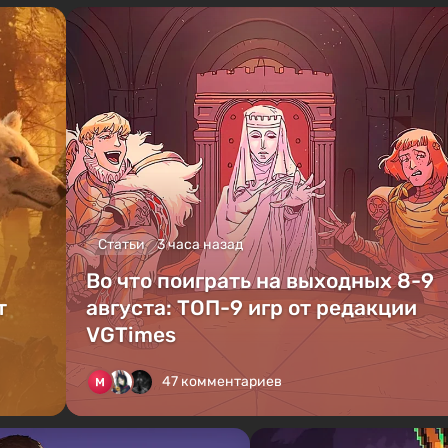
Статьи
3 часа назад
Во что поиграть на выходных 8-9
т
августа: ТОП-9 игр от редакции
VGTimes
47 комментариев