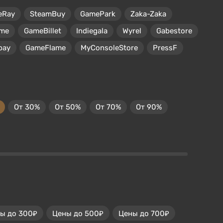
eRay
SteamBuy
GamePark
Zaka-Zaka
me
GameBillet
Indiegala
Wyrel
Gabestore
pay
GameFlame
MyConsoleStore
PressF
От 30%
От 50%
От 70%
От 90%
ы до 300₽
Цены до 500₽
Цены до 700₽