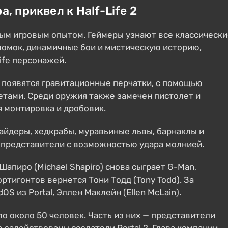
а, приквел к Half-Life 2
ным игровым опытом. Геймеры узнают все классически
ломок, динамичные бои и мистическую историю,
ife персонажей.
о появятся гравитационные перчатки, с помощью
тами. Среди оружия также замечен пистолет и
я монтировка и дробовик.
айдеры, хедкрабы, муравьиные львы, барнаклы и
 представители с возможностью удара молнией.
Шапиро (Michael Shapiro) снова сыграет G-Man,
ртигонтов вернется Тони Тодд (Tony Todd). За
OS из Portal, Эллен Маклейн (Ellen McLain).
ло около 50 человек. Часть из них — представители