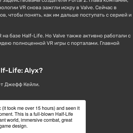
 задействованы создатели Portal 2. Глава компании,
нологии VR снова зажгли искру в Valve. Сейчас в
в, чтобы понять, как им дальше поступать с серией и
R на базе Half-Life. Но Valve также активно работали с
 идею полноценной VR игры с порталами. Главной
-Life: Alyx?
ет Джефф Кейли.
 (it took me over 15 hours) and seen it
pment. This is a full-blown Half-Life
rant world, immersive combat, great
e game design.