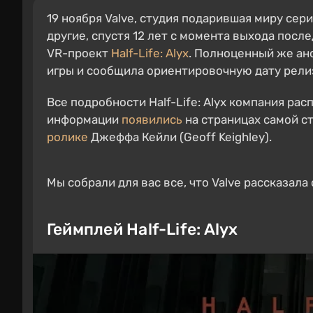
19 ноября Valve, студия подарившая миру серии 
другие, спустя 12 лет с момента выхода после
VR-проект
Half-Life: Alyx
. Полноценный же ан
игры и сообщила ориентировочную дату релиз
Все подробности Half-Life: Alyx компания ра
информации
появились
на страницах самой ст
ролике
Джеффа Кейли (Geoff Keighley).
Мы собрали для вас все, что Valve рассказала о
Геймплей Half-Life: Alyx