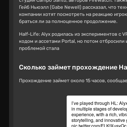
студии Campo Santo, авторов Firewatch. Также
Гейб Ньюэлл (Gabe Newell) рассказал, что тех
компании хотят посмотреть на реакцию игроко
браться ли за полноценное продолжение.
Half-Life: Alyx родилась из экспериментов c V
кодом и ассетами Portal, но потом отбросили
проблемой стала
Сколько займет прохождение Half
Прохождение займет около 15 часов, сообща
I’ve played through HL: Alyx
in multiple stages of develo
experience, with a rich, vib
storytelling, and innovativ
pic.twitter.com/FLKtXusyQc