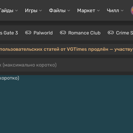
Гайды
Игры
Файлы
Маркет
Чилл
's Gate 3
Palworld
Romance Club
Crime 
 пользовательских статей от VGTimes продлён — участвуй
lyx (максимально коротко)