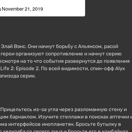
November 21, 2019
)
Элай Вэнс. Они начнут борьбу с Альянсом, расой
 герои организуют сопротивление и начнут серию
смотря на то что события развернутся до появления
Life 2: Episode 2. По всей видимости, спин-офф Alyx
эпизода серии.
: «Прицельтесь из-за угла через разломанную стену и
им барнаклом. Изучите стеллажи в поисках аптечки 
ома интерфейсов инопланетян. Бросьте бутылку в
 хедкраба со своего лица и бросьте его в комбайна».