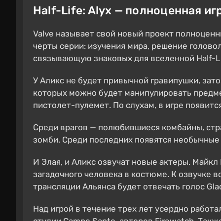
Half-Life: Alyx — полноценная игр
Valve называет свой новый проект полноцен
черты серии: изучения мира, решение голово
связывающую знаковых для вселенной Half-L
У Аликс не будет привычной гравипушки, зат
которых можно будет манипулировать предме
пистолет-пулемет. По слухам, в игре появитс
Среди врагов — полюбившиеся комбайны, стр
зомби. Среди последних появятся необычные
И Элая, и Аликс озвучат новые актеры. Майкл 
загадочного человека в костюме. К озвучке во
трансляции Альянса будет отвечать голос Glad
Над игрой в течение трех лет усердно работа