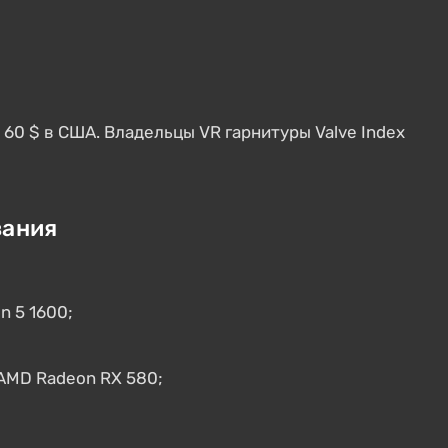
 60 $ в США. Владельцы VR гарнитуры Valve Index
вания
n 5 1600;
 AMD Radeon RX 580;