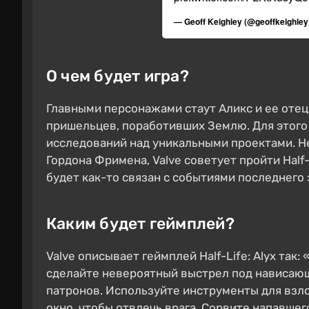
— Geoff Keighley (@geoffkeighley
О чем будет игра?
Главными персонажами стаут Аликс и ее отец 
пришельцев, поработивших Землю. Для этого
исследований над уникальными проектами. Не
Гордона Фримена, Valve советует пройти Half-
будет как-то связан с событиями последнего 
Каким будет геймплей?
Valve описывает геймплей Half-Life: Alyx так
сделайте невероятный выстрел под нависающ
патронов. Используйте инструменты для взл
окно, чтобы отвлечь врага. Сорвите напавшего