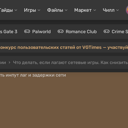
Гайды
Игры
Файлы
Маркет
Чилл
's Gate 3
Palworld
Romance Club
Crime 
конкурс пользовательских статей от VGTimes — участвуйт
гии
Что делать, если лагают сетевые игры. Как снизит