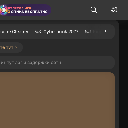
РУЛЕТКА ИГР
3
СПИНА БЕСПЛАТНО
Scene Cleaner
Cyberpunk 2077
Kingdom Come: 
е тут ⚡️
ь инпут лаг и задержки сети