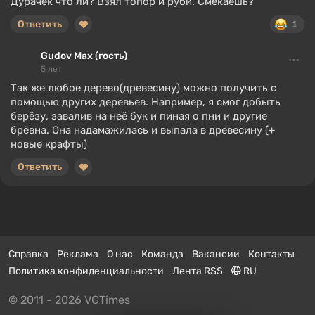
Дурачек что ли? Взял топор и руби. Смекаешь?
Ответить
1
Gudov Max (гость)
5 лет
Так же любое дерево(древесину) можно получить с
помощью других деревьев. Например, я смог добыть
берёзу, завалив на неё бук и пиная о пни и другие
брёвна. Она надамажилась и выпала в древесину (+
новые крафты)
Ответить
Справка
Реклама
О нас
Команда
Вакансии
Контакты
Политика конфиденциальности
Лента RSS
RU
© 2011 - 2026 VGTimes