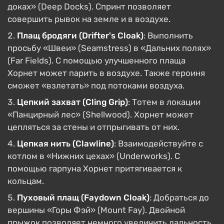
доках» (Deep Docks). Спринт позволяет
совершить рывок на земле и в воздухе.
Плащ бродяги (Drifter's Cloak)
: Выполнить
просьбу «Швеи» (Seamstress) в «Дальних полях»
(Far Fields). С помощью улучшенного плаща
Хорнет может парить в воздухе. Также героиня
сможет «взлетать» под потоками воздуха.
Цепкий захват (Cling Grip)
: Тотем в локации
«Панцирный лес» (Shellwood). Хорнет может
цепляться за стены и отпрыгивать от них.
Цепкая нить (Clawline)
: Взаимодействуйте с
котлом в «Нижних цехах» (Underworks). С
помощью гарпуна Хорнет притягивается к
кольцам.
Пуховый плащ (Faydown Cloak)
: Добраться до
вершины «Горы Фэй» (Mount Fay). Двойной
прыжок позволяет немного увеличить дальность