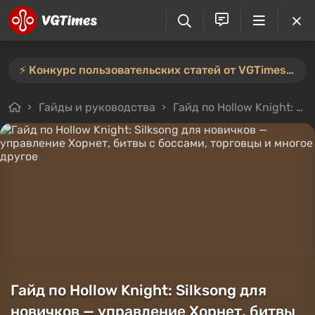
⚡️ Конкурс пользовательских статей от VGTimes продлён — участвуйте тут ⚡️
Гайды и руководства
Гайд по Hollow Knight: Silksong для новичков — управление Хорнет, битвы с боссами, торговцы и многое другое
Гайд по Hollow Knight: Silksong для
новичков — управление Хорнет, битвы