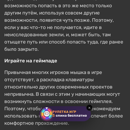
возможность попасть в это же место только
другим путём, используя совсем другие
возможности, появится чуть позже. Поэтому,
если у вас что-то не получается, идите в
неисследованные земли, и, может быть, там
отыщете путь или способ попасть туда, где ранее
было закрыто.
Играйте на геймпаде
Привычная многих игроков мышка в игре
отсутствует, а раскладка клавиатуры
относительно других современных проектов
непривычна. В связи с этим у начинающих могут
возникнуть сложности в освоении геймплея.
×
Поэтому, чтобы не переучиваться, рекомендуем
РУЛЕТКА ИГР
использовать геймпад, который обеспечит более
3
спина бесплатно
комфортное прохождение.