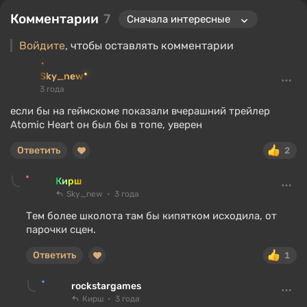
Комментарии
7
Войдите
, чтобы оставлять комментарии
Sky_new
3 года
если бы на геймскоме показали вчерашний трейлер
Atomic Heart он был бы в топе, уверен
Ответить
2
Кирш
Sky_new
3 года
Тем более школота там бы кипятком исходила, от
парочки сцен.
Ответить
1
rockstargames
Кирш
3 года