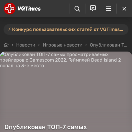
⚡️ Конкурс пользовательских статей от VGTimes продлён — участвуйте тут ⚡️
Новости
Игровые новости
Опубликован ТОП-7 самых просматриваемых трейлеров с Gamescom 2022. Геймплей Dead Island 2 попал на 3-е место
Опубликован ТОП-7 самых