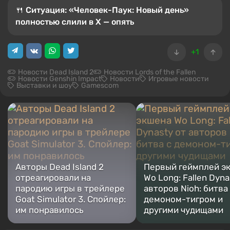
🍴 Ситуация: «Человек-Паук: Новый день»
полностью слили в X — опять
+1
Новости Dead Island 2
Новости Lords of the Fallen
Новости Genshin Impact
Новости
Игровые новости
Выставки и шоу
Gamescom
Авторы Dead Island 2
Первый геймплей э
отреагировали на
Wo Long: Fallen Dyna
пародию игры в трейлере
авторов Nioh: битва
Goat Simulator 3. Спойлер:
демоном-тигром и
им понравилось
другими чудищами