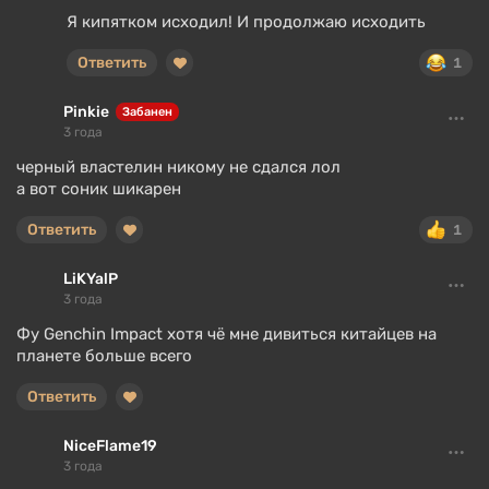
Я кипятком исходил! И продолжаю исходить
Ответить
1
Pinkie
Забанен
3 года
черный властелин никому не сдался лол
а вот соник шикарен
Ответить
1
LiKYalP
3 года
Фу Genchin Impact хотя чё мне дивиться китайцев на
планете больше всего
Ответить
NiceFlame19
3 года